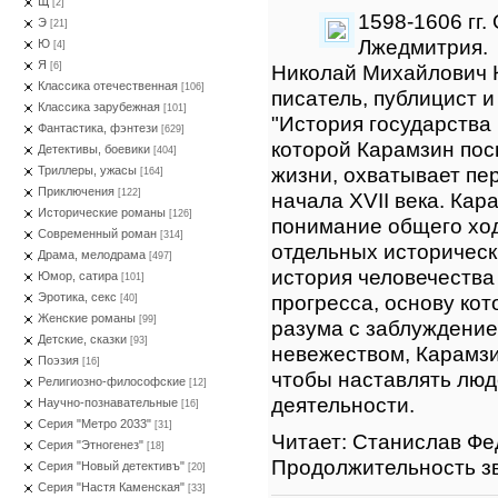
Щ
[2]
1598-1606 гг.
Э
[21]
Лжедмитрия.
Ю
[4]
Я
Николай Михайлович 
[6]
Классика отечественная
[106]
писатель, публицист 
Классика зарубежная
[101]
"История государства
Фантастика, фэнтези
[629]
которой Карамзин пос
Детективы, боевики
[404]
жизни, охватывает пе
Триллеры, ужасы
[164]
Приключения
[122]
начала XVII века. Кар
Исторические романы
[126]
понимание общего ход
Современный роман
[314]
отдельных историческ
Драма, мелодрама
[497]
история человечества
Юмор, сатира
[101]
прогресса, основу кот
Эротика, секс
[40]
Женские романы
[99]
разума с заблуждение
Детские, сказки
[93]
невежеством, Карамзи
Поэзия
[16]
чтобы наставлять люд
Религиозно-философские
[12]
деятельности.
Научно-познавательные
[16]
Серия "Метро 2033"
[31]
Читает: Станислав Фе
Серия "Этногенез"
[18]
Продолжительность зв
Серия "Новый детективъ"
[20]
Серия "Настя Каменская"
[33]