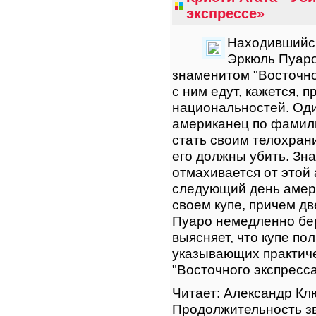
экспрессе»
Находившийся
Эркюль Пуаро
знаменитом "Восточно
с ним едут, кажется, 
национальностей. Оди
американец по фамили
стать своим телохрани
его должны убить. Зн
отмахивается от этой
следующий день амер
своем купе, причем дв
Пуаро немедленно бер
выясняет, что купе по
указывающих практиче
"Восточного экспресса"
Читает: Александр Кл
Продолжительность зв