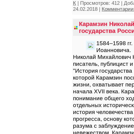
К
|
Просмотров:
412
|
Доб
24.02.2018
|
Комментарии 
Карамзин Николай
государства Росси
1584–1598 гг
Иоанновича.
Николай Михайлович 
писатель, публицист 
"История государства
которой Карамзин пос
жизни, охватывает пе
начала XVII века. Кар
понимание общего ход
отдельных историческ
история человечества
прогресса, основу кот
разума с заблуждение
невежеством, Карамзи