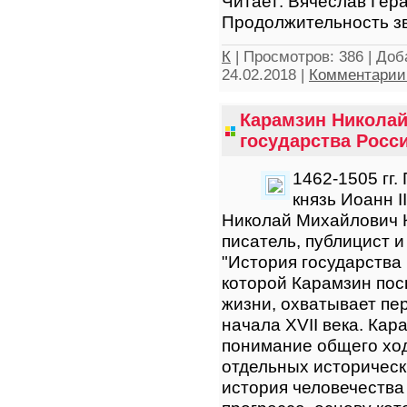
Читает: Вячеслав Гер
Продолжительность зв
К
|
Просмотров:
386
|
Доб
24.02.2018
|
Комментарии 
Карамзин Николай
государства Росси
1462-1505 гг.
князь Иоанн I
Николай Михайлович 
писатель, публицист 
"История государства
которой Карамзин пос
жизни, охватывает пе
начала XVII века. Кар
понимание общего ход
отдельных историческ
история человечества