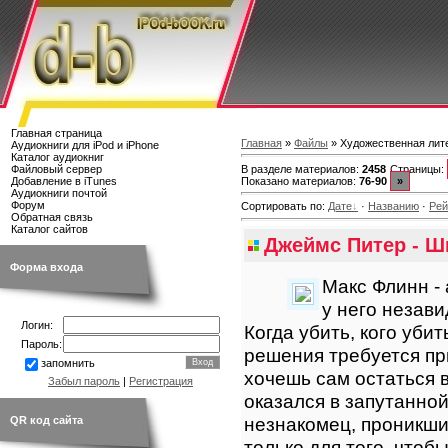
Главная страница
Главная
»
Файлы
» Художественная лит
Аудиокниги для iPod и iPhone
Каталог аудиокниг
В разделе материалов
:
2458
Страницы
:
Файловый сервер
Показано материалов
:
76-90
»
Добавление в iTunes
Аудиокниги почтой
Форум
Сортировать по
:
Дате
·
Названию
·
Рей
Обратная связь
Каталог сайтов
Джеймс Питер - Ш
Форма входа
Макс Флинн - 
у него незави
Логин:
Когда убить, кого убит
Пароль:
решения требуется пр
запомнить
хочешь сам остаться в
Забыл пароль
|
Регистрация
оказался в запутанной
незнакомец, проникши
QR код сайта
только для того, чтоб