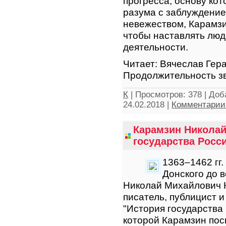
прогресса, основу кот
разума с заблуждение
невежеством, Карамзи
чтобы наставлять люд
деятельности.
Читает: Вячеслав Гер
Продолжительность зв
К
|
Просмотров:
378
|
Доб
24.02.2018
|
Комментарии 
Карамзин Николай
государства Росси
1363–1462 гг.
Донского до в
Николай Михайлович 
писатель, публицист 
"История государства
которой Карамзин пос