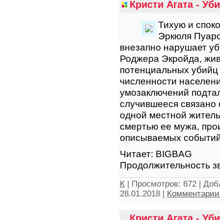
Кристи Агата - У
Тихую и спок
Эркюля Пуаро
внезапно нарушает уб
Роджера Экройда, жив
потенциальных убийц 
численности населени
умозаключений подтал
случившееся связано
одной местной жительн
смертью ее мужа, про
описываемых событий
Читает: BIGBAG
Продолжительность зв
К
|
Просмотров:
672
|
Доб
28.01.2018
|
Комментарии 
Кристи Агата - Уб