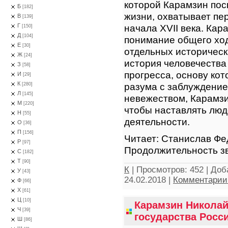
которой Карамзин пос
Б
[182]
жизни, охватывает пе
В
[139]
начала XVII века. Кар
Г
[150]
Д
[104]
понимание общего ход
Е
[30]
отдельных историческ
Ж
[24]
история человечества
З
[58]
прогресса, основу кот
И
[29]
К
разума с заблуждение
[280]
Л
[145]
невежеством, Карамзи
М
[220]
чтобы наставлять люд
Н
[55]
деятельности.
О
[36]
П
[156]
Читает: Станислав Фе
Р
[97]
Продолжительность зв
С
[182]
Т
[90]
К
|
Просмотров:
452
|
Доб
У
[43]
24.02.2018
|
Комментарии 
Ф
[66]
Х
[61]
Ц
[10]
Карамзин Николай
Ч
[39]
государства Росси
Ш
[86]