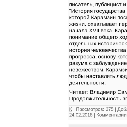
писатель, публицист 
"История государства
которой Карамзин пос
жизни, охватывает пе
начала XVII века. Кар
понимание общего ход
отдельных историческ
история человечества
прогресса, основу кот
разума с заблуждение
невежеством, Карамзи
чтобы наставлять люд
деятельности.
Читает: Владимир Са
Продолжительность зв
К
|
Просмотров:
375
|
Доб
24.02.2018
|
Комментарии 