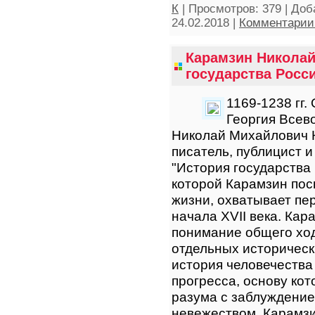
К
|
Просмотров:
379
|
Доб
24.02.2018
|
Комментарии 
Карамзин Николай
государства Росси
1169-1238 гг.
Георгия Всев
Николай Михайлович 
писатель, публицист 
"История государства
которой Карамзин пос
жизни, охватывает пе
начала XVII века. Кар
понимание общего ход
отдельных историческ
история человечества
прогресса, основу кот
разума с заблуждение
невежеством, Карамзи