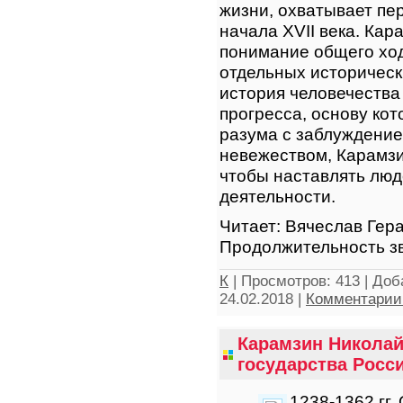
жизни, охватывает пе
начала XVII века. Кар
понимание общего ход
отдельных историческ
история человечества
прогресса, основу кот
разума с заблуждение
невежеством, Карамзи
чтобы наставлять люд
деятельности.
Читает: Вячеслав Гер
Продолжительность зв
К
|
Просмотров:
413
|
Доб
24.02.2018
|
Комментарии 
Карамзин Николай
государства Росси
1238-1362 гг.