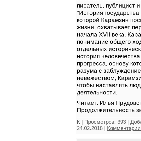
писатель, публицист 
"История государства
которой Карамзин пос
жизни, охватывает пе
начала XVII века. Кар
понимание общего ход
отдельных историческ
история человечества
прогресса, основу кот
разума с заблуждение
невежеством, Карамзи
чтобы наставлять люд
деятельности.
Читает: Илья Прудовс
Продолжительность зв
К
|
Просмотров:
393
|
Доб
24.02.2018
|
Комментарии 