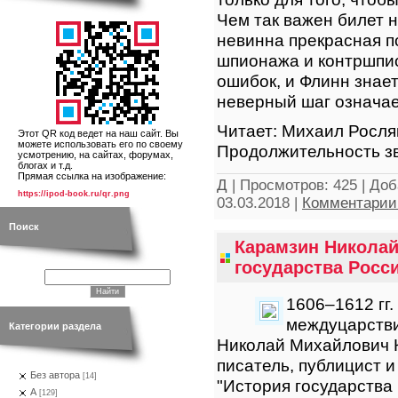
Чем так важен билет н
невинна прекрасная п
шпионажа и контршпио
ошибок, и Флинн знае
неверный шаг означае
Читает: Михаил Росля
Этот QR код ведет на наш сайт. Вы
можете использовать его по своему
Продолжительность зв
усмотрению, на сайтах, форумах,
блогах и т.д.
Прямая ссылка на изображение:
Д
|
Просмотров:
425
|
Доб
https://ipod-book.ru/qr.png
03.03.2018
|
Комментарии 
Поиск
Карамзин Николай
государства Росси
1606–1612 гг
междуцарстви
Категории раздела
Николай Михайлович 
писатель, публицист 
Без автора
[14]
"История государства
А
[129]