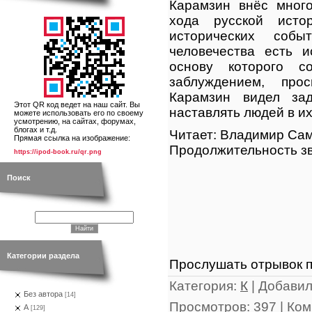
Карамзин внёс мног
хода русской исто
исторических собы
человечества есть и
основу которого с
заблуждением, про
Карамзин видел за
Этот QR код ведет на наш сайт. Вы
наставлять людей в и
можете использовать его по своему
усмотрению, на сайтах, форумах,
блогах и т.д.
Читает: Владимир Са
Прямая ссылка на изображение:
Продолжительность зв
https://ipod-book.ru/qr.png
Поиск
Категории раздела
Прослушать отрывок п
Категория
:
К
|
Добави
Без автора
[14]
Просмотров
:
397
|
Ком
А
[129]