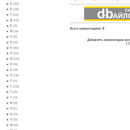
Б
[182]
В
[139]
Г
[150]
Д
[104]
Е
[30]
Всего комментариев
:
0
Ж
[24]
З
[58]
Добавлять комментарии могу
И
[29]
[
Р
К
[280]
Л
[145]
М
[220]
Н
[55]
О
[36]
П
[156]
Р
[97]
С
[182]
Т
[90]
У
[43]
Ф
[66]
Х
[61]
Ц
[10]
Ч
[39]
Ш
[86]