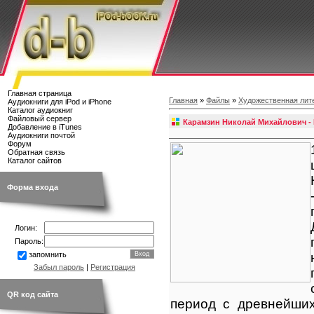
Главная страница
Главная
»
Файлы
»
Художественная лит
Аудиокниги для iPod и iPhone
Каталог аудиокниг
Файловый сервер
Карамзин Николай Михайлович - 
Добавление в iTunes
Аудиокниги почтой
Форум
Обратная связь
Каталог сайтов
Форма входа
Логин:
Пароль:
запомнить
Забыл пароль
|
Регистрация
QR код сайта
период с древнейших