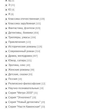
Щ
[2]
Э
[21]
Ю
[4]
Я
[6]
Классика отечественная
[106]
Классика зарубежная
[101]
Фантастика, фэнтези
[629]
Детективы, боевики
[404]
Триллеры, ужасы
[164]
Приключения
[122]
Исторические романы
[126]
Современный роман
[314]
Драма, мелодрама
[497]
Юмор, сатира
[101]
Эротика, секс
[40]
Женские романы
[99]
Детские, сказки
[93]
Поэзия
[16]
Религиозно-философские
[12]
Научно-познавательные
[16]
Серия "Метро 2033"
[31]
Серия "Этногенез"
[18]
Серия "Новый детективъ"
[20]
Серия "Настя Каменская"
[33]