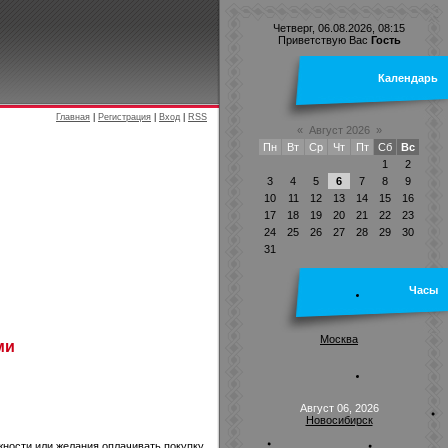
Четверг, 06.08.2026, 08:15
Приветствую Вас
Гость
Календарь
Главная
|
Регистрация
|
Вход
|
RSS
«
Август 2026
»
Пн
Вт
Ср
Чт
Пт
Сб
Вс
1
2
3
4
5
6
7
8
9
10
11
12
13
14
15
16
17
18
19
20
21
22
23
24
25
26
27
28
29
30
31
Часы
Москва
ми
Август 06, 2026
Новосибирск
ожности или желания оплачивать покупку