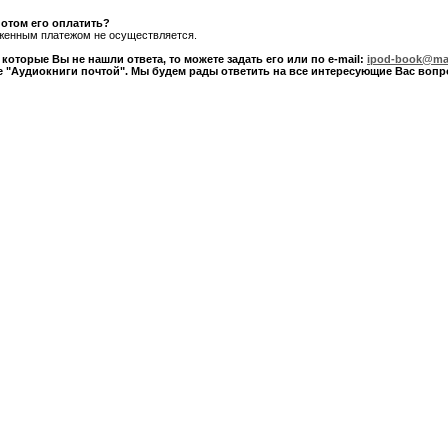
потом его оплатить?
оженным платежом не осуществляется.
которые Вы не нашли ответа, то можете задать его или по e-mail:
ipod-book@mai
е "Аудиокниги почтой". Мы будем рады ответить на все интересующие Вас вопр