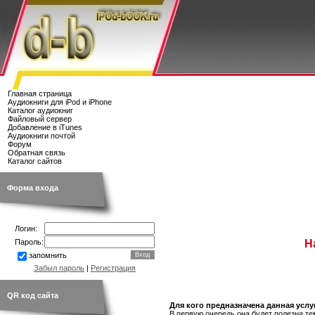
Главная страница
Аудиокниги для iPod и iPhone
Каталог аудиокниг
Файловый сервер
Добавление в iTunes
Аудиокниги почтой
Форум
Обратная связь
Каталог сайтов
Форма входа
Логин:
Пароль:
Н
запомнить
Забыл пароль
|
Регистрация
QR код сайта
Для кого предназначена данная услу
В первую очередь она будет полезна те