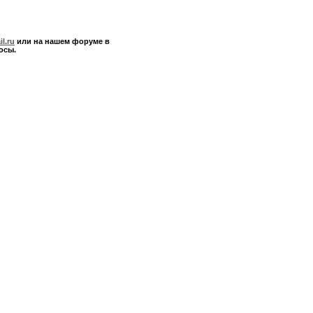
l.ru
или на нашем форуме в
осы.