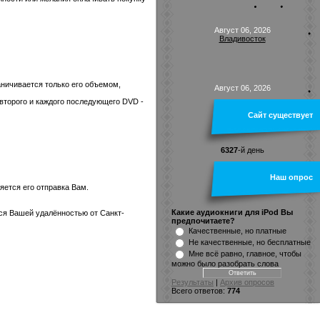
Август 06, 2026
Владивосток
раничивается только его объемом,
Август 06, 2026
 второго и каждого последующего DVD -
Сайт существует
6327
-й день
Наш опрос
яется его отправка Вам.
Какие аудиокниги для iPod Вы
тся Вашей удалённостью от Санкт-
предпочитаете?
Качественные, но платные
Не качественные, но бесплатные
Мне всё равно, главное, чтобы
можно было разобрать слова
Результаты
|
Архив опросов
Всего ответов:
774