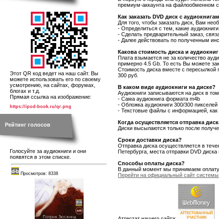
премиум-аккаунта на файлообменном се
Как заказать DVD диск с аудиокнига
Для того, чтобы заказать диск, Вам нео
- Определиться с тем, какие аудиокниг
- Сделать предварительный заказ, связ
- Далее действовать по полученным ин
Какова стоимость диска и аудиокниг
Плата взымается не за количество аудио
примерно 4.5 Gb. То есть Вы можете з
Стоимость диска вместе с пересылкой п
Этот QR код ведет на наш сайт. Вы
300 руб.
можете использовать его по своему
усмотрению, на сайтах, форумах,
В каком виде аудиокниги на диске?
блогах и т.д.
Аудиокниги записываются на диск в том
Прямая ссылка на изображение:
- Сама аудиокнига формата m4b
- Обложка аудиокниги 300/300 пикселей
https://ipod-book.ru/qr.png
- Текстовые файлы с информацией, как 
Когда осуществляется отправка диск
Рейтинг голосов
Диски высылаются только после получен
Сроки доставки диска?
Отправка диска осуществляется в тече
Голосуйте за аудиокниги и они
Петербурга, места отправки DVD диска 
появятся в этом списке.
Способы оплаты диска?
В данный момент мы принимаем оплату
Просмотров: 8338
Перейти на официальный сайт системы
Аттестат нашего сайта: