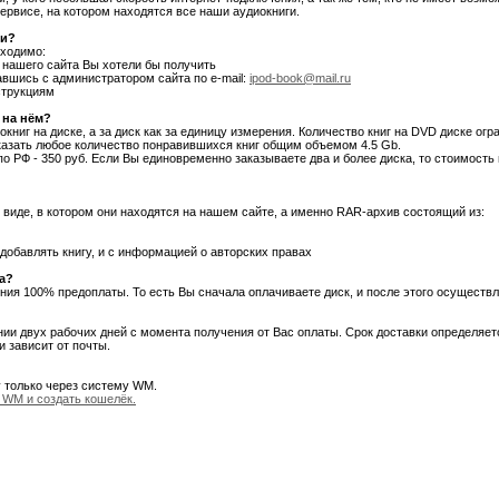
рвисе, на котором находятся все наши аудиокниги.
ми?
бходимо:
и нашего сайта Вы хотели бы получить
авшись с администратором сайта по e-mail:
ipod-book@mail.ru
струкциям
 на нём?
книг на диске, а за диск как за единицу измерения. Количество книг на DVD диске ог
аказать любое количество понравившихся книг общим объемом 4.5 Gb.
о РФ - 350 руб. Если Вы единовременно заказываете два и более диска, то стоимость
 виде, в котором они находятся на нашем сайте, а именно RAR-архив состоящий из:
добавлять книгу, и с информацией о авторских правах
а?
ия 100% предоплаты. То есть Вы сначала оплачиваете диск, и после этого осуществл
нии двух рабочих дней с момента получения от Вас оплаты. Срок доставки определяе
и зависит от почты.
 только через систему WM.
 WM и создать кошелёк.