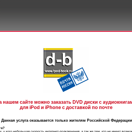
а нашем сайте можно заказать DVD диски с аудиокнига
для iPod и iPhone с доставкой по почте
Данная услуга оказывается только жителям Российской Федерации
га?
м, у кого небольшая скорость интернет-подключения, а так же тем, кто не имеет возм