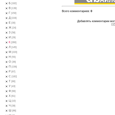
Б
[182]
В
[139]
Всего комментариев
:
0
Г
[150]
Д
[104]
Добавлять комментарии могу
Е
[30]
[
Р
Ж
[24]
З
[58]
И
[29]
К
[280]
Л
[145]
М
[220]
Н
[55]
О
[36]
П
[156]
Р
[97]
С
[182]
Т
[90]
У
[43]
Ф
[66]
Х
[61]
Ц
[10]
Ч
[39]
Ш
[86]