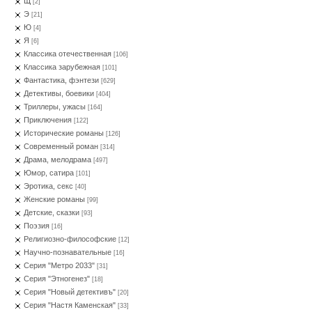
Щ
[2]
Э
[21]
Ю
[4]
Я
[6]
Классика отечественная
[106]
Классика зарубежная
[101]
Фантастика, фэнтези
[629]
Детективы, боевики
[404]
Триллеры, ужасы
[164]
Приключения
[122]
Исторические романы
[126]
Современный роман
[314]
Драма, мелодрама
[497]
Юмор, сатира
[101]
Эротика, секс
[40]
Женские романы
[99]
Детские, сказки
[93]
Поэзия
[16]
Религиозно-философские
[12]
Научно-познавательные
[16]
Серия "Метро 2033"
[31]
Серия "Этногенез"
[18]
Серия "Новый детективъ"
[20]
Серия "Настя Каменская"
[33]