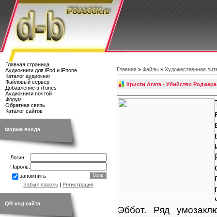
Главная страница
Главная
»
Файлы
»
Художественная лит
Аудиокниги для iPod и iPhone
Каталог аудиокниг
Файловый сервер
Кристи Агата - Убийство Роджер
Добавление в iTunes
Аудиокниги почтой
Форум
Обратная связь
Каталог сайтов
Форма входа
Логин:
Пароль:
запомнить
Забыл пароль
|
Регистрация
QR код сайта
Эббот. Ряд умозакл