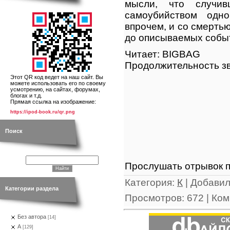
мысли, что случив
самоубийством одно
впрочем, и со смерть
до описываемых собы
Читает: BIGBAG
Продолжительность зв
Этот QR код ведет на наш сайт. Вы
можете использовать его по своему
усмотрению, на сайтах, форумах,
блогах и т.д.
Прямая ссылка на изображение:
https://ipod-book.ru/qr.png
Поиск
Прослушать отрывок п
Категория
:
К
|
Добави
Категории раздела
Просмотров
:
672
|
Ком
Без автора
[14]
А
[129]