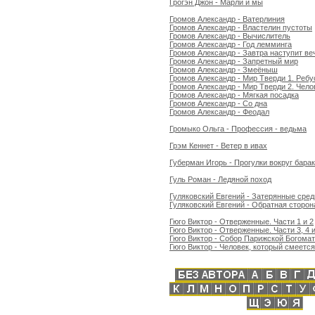
Грогэн Джон - Марли и мы
Громов Александр - Ватерлиния
Громов Александр - Властелин пустоты
Громов Александр - Вычислитель
Громов Александр - Год лемминга
Громов Александр - Завтра наступит ве
Громов Александр - Запретный мир
Громов Александр - Змеёныш
Громов Александр - Мир Тверди 1. Реб
Громов Александр - Мир Тверди 2. Чело
Громов Александр - Мягкая посадка
Громов Александр - Со дна
Громов Александр - Феодал
Громыко Ольга - Профессия - ведьма
Грэм Кеннет - Ветер в ивах
Губерман Игорь - Прогулки вокруг бара
Гуль Роман - Ледяной поход
Гуляковский Евгений - Затерянные сред
Гуляковский Евгений - Обратная сторо
Гюго Виктор - Отверженные. Части 1 и 2
Гюго Виктор - Отверженные. Части 3, 4 и
Гюго Виктор - Собор Парижской Богома
Гюго Виктор - Человек, который смеется