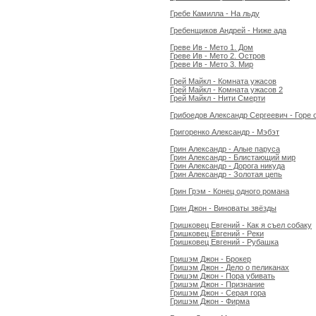
Гребе Камилла - На льду
Гребенщиков Андрей - Ниже ада
Греве Ив - Мето 1. Дом
Греве Ив - Мето 2. Остров
Греве Ив - Мето 3. Мир
Грей Майкл - Комната ужасов
Грей Майкл - Комната ужасов 2
Грей Майкл - Нити Смерти
Грибоедов Александр Сергеевич - Горе 
Григоренко Александр - Мэбэт
Грин Александр - Алые паруса
Грин Александр - Блистающий мир
Грин Александр - Дорога никуда
Грин Александр - Золотая цепь
Грин Грэм - Конец одного романа
Грин Джон - Виноваты звёзды
Гришковец Евгений - Как я съел собаку
Гришковец Евгений - Реки
Гришковец Евгений - Рубашка
Гришэм Джон - Брокер
Гришэм Джон - Дело о пеликанах
Гришэм Джон - Пора убивать
Гришэм Джон - Признание
Гришэм Джон - Серая гора
Гришэм Джон - Фирма