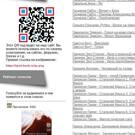
Гавальда Анна - Ян
Газданов Гайто - Вечер у Клэр
Газданов Гайто - Призрак Александра 
Газданов Гайто - Пробуждение
Гальего Гонсалес Рубен - Белое на чёр
Гамильтон Эдмонд - Город на краю свет
Гамильтон Эдмонд - Молот Валькаров
Гамсун Кнут - Виктория
Этот QR код ведет на наш сайт. Вы
Гамсун Кнут - Голод
можете использовать его по своему
усмотрению, на сайтах, форумах,
Гарднер Эрл Стенли - Дело о мрачной 
блогах и т.д.
Гарднер Эрл Стенли - Дело о счастливы
Прямая ссылка на изображение:
Гарднер Эрл Стенли - Дело предубежден
https://ipod-book.ru/qr.png
Гарридо Антонио - Читающий по телам
Гаррисон Гарри - Билл - герой Галактики
Рейтинг голосов
Гаррисон Гарри - Стальная Крыса 1. Ро
Крысы
Гаррисон Гарри - Стальная Крыса 2. Ст
в армию
Голосуйте за аудиокниги и они
Гаррисон Гарри - Стальная Крыса 3. Ст
появятся в этом списке.
блюз
Гаррисон Гарри - Стальная Крыса 4. Ст
Гаррисон Гарри - Стальная Крыса 5. Ме
Просмотров: 8341
Крысы
Гаррисон Гарри - Стальная Крыса 6. Ст
спасает мир
Гаррисон Гарри - Фантастическая сага
Гаррос Александр, Евдокимов Алексей -
Гаспаров Михаил - Занимательная Грец