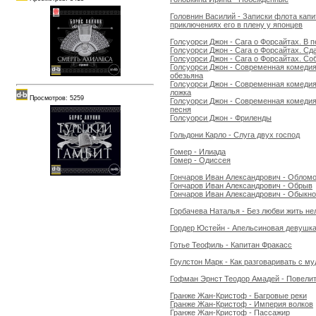
Головнин Василий - Записки флота капи
приключениях его в плену у японцев
Голсуорси Джон - Сага о Форсайтах. В п
Голсуорси Джон - Сага о Форсайтах. Сд
Голсуорси Джон - Сага о Форсайтах. Со
Голсуорси Джон - Современная комедия
обезьяна
Голсуорси Джон - Современная комедия
ложка
Просмотров: 5259
Голсуорси Джон - Современная комедия
песня
Голсуорси Джон - Фриленды
Гольдони Карло - Слуга двух господ
Гомер - Илиада
Гомер - Одиссея
Гончаров Иван Александрович - Облом
Гончаров Иван Александрович - Обрыв
Гончаров Иван Александрович - Обыкно
Горбачева Наталья - Без любви жить не
Гордер Юстейн - Апельсиновая девушк
Готье Теофиль - Капитан Фракасс
Гоулстон Марк - Как разговаривать с м
Гофман Эрнст Теодор Амадей - Повелит
Гранже Жан-Кристоф - Багровые реки
Гранже Жан-Кристоф - Империя волков
Гранже Жан-Кристоф - Пассажир