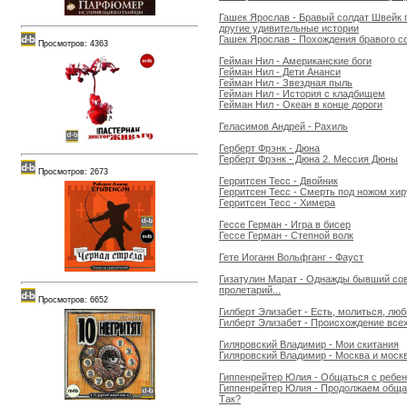
Гашек Ярослав - Бравый солдат Швейк 
другие удивительные истории
Гашек Ярослав - Похождения бравого с
Просмотров: 4363
Гейман Нил - Американские боги
Гейман Нил - Дети Ананси
Гейман Нил - Звездная пыль
Гейман Нил - История с кладбищем
Гейман Нил - Океан в конце дороги
Геласимов Андрей - Рахиль
Герберт Фрэнк - Дюна
Герберт Фрэнк - Дюна 2. Мессия Дюны
Просмотров: 2673
Герритсен Тесс - Двойник
Герритсен Тесс - Смерть под ножом хир
Герритсен Тесс - Химера
Гессе Герман - Игра в бисер
Гессе Герман - Степной волк
Гете Иоганн Вольфганг - Фауст
Гизатулин Марат - Однажды бывший со
пролетарий...
Просмотров: 6652
Гилберт Элизабет - Есть, молиться, люб
Гилберт Элизабет - Происхождение все
Гиляровский Владимир - Мои скитания
Гиляровский Владимир - Москва и моск
Гиппенрейтер Юлия - Общаться с ребен
Гиппенрейтер Юлия - Продолжаем обща
Так?