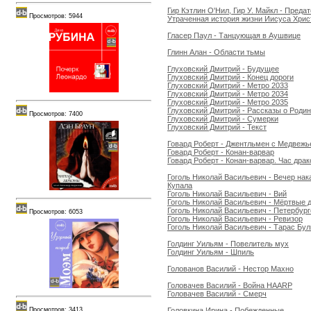
Гир Кэтлин О'Нил, Гир У. Майкл - Преда
Просмотров: 5944
Утраченная история жизни Иисуса Хрис
Гласер Паул - Танцующая в Аушвице
Глинн Алан - Области тьмы
Глуховский Дмитрий - Будущее
Глуховский Дмитрий - Конец дороги
Глуховский Дмитрий - Метро 2033
Глуховский Дмитрий - Метро 2034
Глуховский Дмитрий - Метро 2035
Глуховский Дмитрий - Рассказы о Роди
Просмотров: 7400
Глуховский Дмитрий - Сумерки
Глуховский Дмитрий - Текст
Говард Роберт - Джентльмен с Медвежь
Говард Роберт - Конан-варвар
Говард Роберт - Конан-варвар. Час драк
Гоголь Николай Васильевич - Вечер на
Купала
Гоголь Николай Васильевич - Вий
Гоголь Николай Васильевич - Мёртвые 
Гоголь Николай Васильевич - Петербург
Просмотров: 6053
Гоголь Николай Васильевич - Ревизор
Гоголь Николай Васильевич - Тарас Бу
Голдинг Уильям - Повелитель мух
Голдинг Уильям - Шпиль
Голованов Василий - Нестор Махно
Головачев Василий - Война HAARP
Головачев Василий - Смерч
Головкина Ирина - Побежденные
Просмотров: 3413