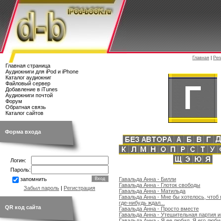
Главная
|
Рег
Главная страница
Аудиокниги для iPod и iPhone
Каталог аудиокниг
Файловый сервер
Добавление в iTunes
Аудиокниги почтой
Форум
Обратная связь
Каталог сайтов
Форма входа
Логин:
Пароль:
Гавальда Анна - Билли
запомнить
Гавальда Анна - Глоток свободы
Забыл пароль
|
Регистрация
Гавальда Анна - Матильда
Гавальда Анна - Мне бы хотелось, чтоб
где-нибудь ждал...
QR код сайта
Гавальда Анна - Просто вместе
Гавальда Анна - Утешительная партия и
Гавальда Анна - Я ее любил. Я его люби