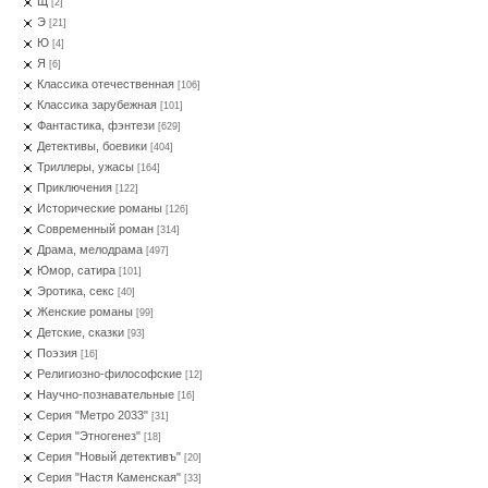
Щ
[2]
Э
[21]
Ю
[4]
Я
[6]
Классика отечественная
[106]
Классика зарубежная
[101]
Фантастика, фэнтези
[629]
Детективы, боевики
[404]
Триллеры, ужасы
[164]
Приключения
[122]
Исторические романы
[126]
Современный роман
[314]
Драма, мелодрама
[497]
Юмор, сатира
[101]
Эротика, секс
[40]
Женские романы
[99]
Детские, сказки
[93]
Поэзия
[16]
Религиозно-философские
[12]
Научно-познавательные
[16]
Серия "Метро 2033"
[31]
Серия "Этногенез"
[18]
Серия "Новый детективъ"
[20]
Серия "Настя Каменская"
[33]