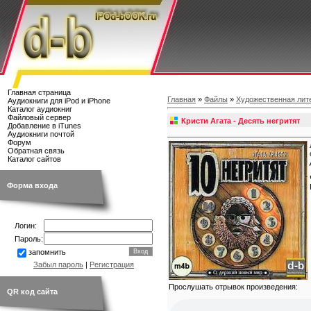
Главная страница
Главная
»
Файлы
»
Художественная лит
Аудиокниги для iPod и iPhone
Каталог аудиокниг
Файловый сервер
Кристи Агата - Десять негритят
Добавление в iTunes
Аудиокниги почтой
Форум
Обратная связь
Каталог сайтов
Форма входа
Логин:
Пароль:
запомнить
Забыл пароль
|
Регистрация
Прослушать отрывок произведения:
QR код сайта