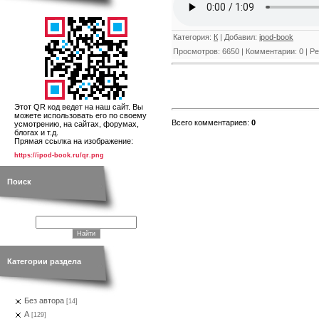
Категория
:
К
|
Добавил
:
ipod-book
Просмотров
:
6650
|
Комментарии
:
0
|
Ре
Этот QR код ведет на наш сайт. Вы
можете использовать его по своему
Всего комментариев
:
0
усмотрению, на сайтах, форумах,
блогах и т.д.
Прямая ссылка на изображение:
https://ipod-book.ru/qr.png
Поиск
Категории раздела
Без автора
[14]
А
[129]