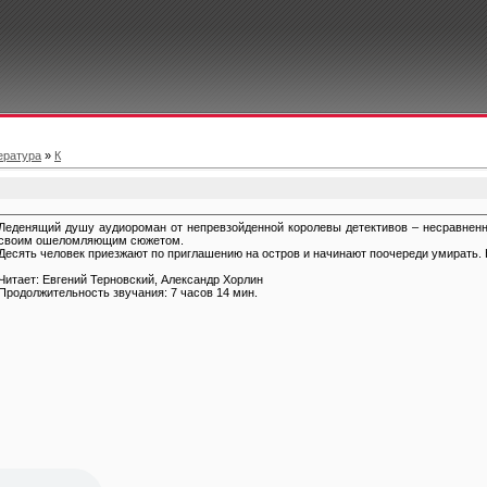
ература
»
К
Леденящий душу аудиороман от непревзойденной королевы детективов – несравненно
своим ошеломляющим сюжетом.
Десять человек приезжают по приглашению на остров и начинают поочереди умирать. Кт
Читает: Евгений Терновский, Александр Хорлин
Продолжительность звучания: 7 часов 14 мин.