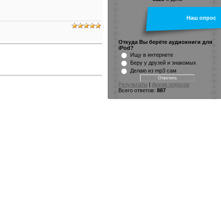
Наш опрос
Откуда Вы берёте аудиокниги для
iPod?
Ищу в интернете
Беру у друзей и знакомых
Делаю из mp3 сам
Результаты
|
Архив опросов
Всего ответов:
887