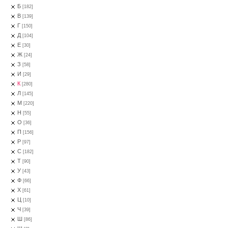
Б
[182]
В
[139]
Г
[150]
Д
[104]
Е
[30]
Ж
[24]
З
[58]
И
[29]
К
[280]
Л
[145]
М
[220]
Н
[55]
О
[36]
П
[156]
Р
[97]
С
[182]
Т
[90]
У
[43]
Ф
[66]
Х
[61]
Ц
[10]
Ч
[39]
Ш
[86]