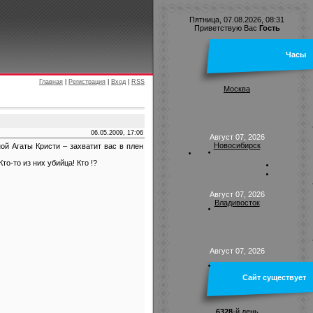
Пятница, 07.08.2026, 08:31
Приветствую Вас
Гость
Часы
Главная
|
Регистрация
|
Вход
|
RSS
Москва
06.05.2009, 17:06
Август 07, 2026
Новосибирск
й Агаты Кристи – захватит вас в плен
о-то из них убийца! Кто !?
Август 07, 2026
Владивосток
Август 07, 2026
Сайт существует
6328
-й день