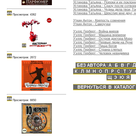
Устинова Татьяна - Пороки и их поклон
Устинова Татьяна - Сразу после сотвор
Устинова Татьяна - Чудны дела твои, Го
Устинова Татьяна - Шекспир мне друг, 
Просмотров: 4362
Уткин Антон - Крепость сомнения
Уткин Антон - Самоучки
Уэллс Герберт - Война миров
Уэллс Герберт - Машина времени
Уэллс Герберт - Остров доктора Моро
Уэллс Герберт - Первые люди на Луне
Уэллс Герберт - Пища богов
Уэллс Герберт - Страна слепых
Уэллс Герберт - Человек невидимка
Просмотров: 2672
Просмотров: 6650