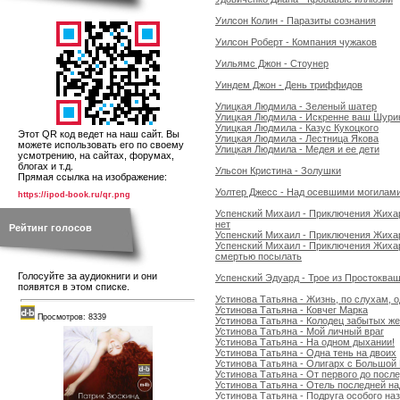
Уилсон Колин - Паразиты сознания
Уилсон Роберт - Компания чужаков
Уильямс Джон - Стоунер
Уиндем Джон - День триффидов
Улицкая Людмила - Зеленый шатер
Улицкая Людмила - Искренне ваш Шури
Улицкая Людмила - Казус Кукоцкого
Этот QR код ведет на наш сайт. Вы
Улицкая Людмила - Лестница Якова
можете использовать его по своему
Улицкая Людмила - Медея и ее дети
усмотрению, на сайтах, форумах,
блогах и т.д.
Ульсон Кристина - Золушки
Прямая ссылка на изображение:
Уолтер Джесс - Над осевшими могилам
https://ipod-book.ru/qr.png
Успенский Михаил - Приключения Жихаря
нет
Рейтинг голосов
Успенский Михаил - Приключения Жиха
Успенский Михаил - Приключения Жихаря
смертью посылать
Голосуйте за аудиокниги и они
Успенский Эдуард - Трое из Простоква
появятся в этом списке.
Устинова Татьяна - Жизнь, по слухам, о
Устинова Татьяна - Ковчег Марка
Просмотров: 8339
Устинова Татьяна - Колодец забытых ж
Устинова Татьяна - Мой личный враг
Устинова Татьяна - На одном дыхании!
Устинова Татьяна - Одна тень на двоих
Устинова Татьяна - Олигарх с Большо
Устинова Татьяна - От первого до посл
Устинова Татьяна - Отель последней н
Устинова Татьяна - Подруга особого на