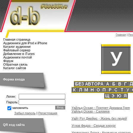
Главная
|
Рег
Главная страница
Аудиокниги для iPod и iPhone
Каталог аудиокниг
Файловый сервер
Добавление в iTunes
Аудиокниги почтой
Форум
Обратная связь
Каталог сайтов
Форма входа
Логин:
Пароль:
Уайльд Оскар - Портрет Дориана Грея
запомнить
Уайльд Оскар - Саломея
Забыл пароль
|
Регистрация
Уайт Рэт Джеймс - Жизнь без людей
QR код сайта
Углов Федор - Сердце хирург
Удовиченко Диана - Кровавые иллюзии