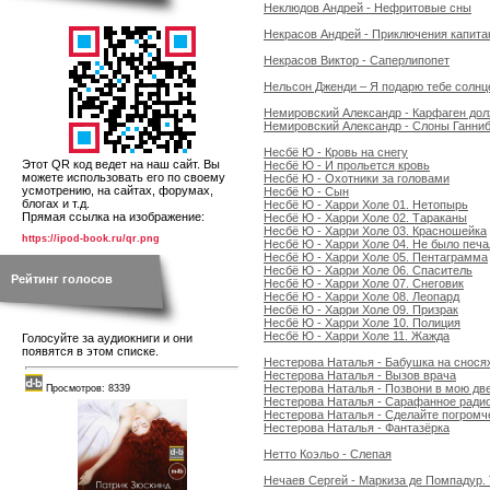
Неклюдов Андрей - Нефритовые сны
Некрасов Андрей - Приключения капита
Некрасов Виктор - Саперлипопет
Нельсон Дженди – Я подарю тебе солнц
Немировский Александр - Карфаген до
Немировский Александр - Слоны Ганни
Несбё Ю - Кровь на снегу
Этот QR код ведет на наш сайт. Вы
Несбё Ю - И прольется кровь
можете использовать его по своему
Несбё Ю - Охотники за головами
усмотрению, на сайтах, форумах,
Несбё Ю - Сын
блогах и т.д.
Несбё Ю - Харри Холе 01. Нетопырь
Прямая ссылка на изображение:
Несбё Ю - Харри Холе 02. Тараканы
Несбё Ю - Харри Холе 03. Красношейка
https://ipod-book.ru/qr.png
Несбё Ю - Харри Холе 04. Не было печа
Несбё Ю - Харри Холе 05. Пентаграмма
Несбё Ю - Харри Холе 06. Спаситель
Рейтинг голосов
Несбё Ю - Харри Холе 07. Снеговик
Несбё Ю - Харри Холе 08. Леопард
Несбё Ю - Харри Холе 09. Призрак
Несбё Ю - Харри Холе 10. Полиция
Несбё Ю - Харри Холе 11. Жажда
Голосуйте за аудиокниги и они
появятся в этом списке.
Нестерова Наталья - Бабушка на снося
Нестерова Наталья - Вызов врача
Нестерова Наталья - Позвони в мою дв
Просмотров: 8339
Нестерова Наталья - Сарафанное радио 
Нестерова Наталья - Сделайте погромч
Нестерова Наталья - Фантазёрка
Нетто Коэльо - Слепая
Нечаев Сергей - Маркиза де Помпадур. 