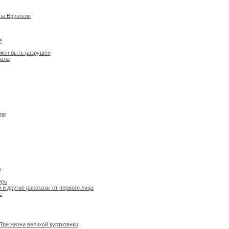
на Врунгеля
е
лжен быть разрушен
бала
ли
х
ерь
и другие рассказы от первого лица
е
Три жизни великой куртизанки