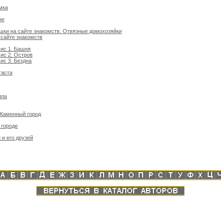
мка
не
ки на сайте знакомств. Отвязные домохозяйки
сайте знакомств
сис 1. Башня
ис 2. Остров
ис 3. Бездна
гаста
лла
 Каменный город
 городе
и его друзей