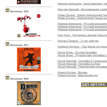
Никонов Александр - Анна Каренина, са
Никулин Николай - Воспоминания о вой
Просмотров: 4362
Новак Оксана - Новые приключения Пыш
Новак Оксана - Приключения Пышки на 
Новиков Александр - Русский апокалип
Новиков Александр - Русский апокалипс
Новиков Александр - Русский апокалипс
Норт Клэр - Пятнадцать жизней Гарри О
Нортап Соломон - 12 лет рабства
Просмотров: 2672
Норфолк Лоуренс - Пир Джона Сатурна
Носов Игорь - Остров Незнайки
Носов Игорь - Путешествие Незнайки в
Носов Николай - Незнайка в Солнечном
Носов Николай - Незнайка на Луне
Носов Николай - Приключения Незнайки 
Нэвилл Кэтрин - Восемь
Нэвилл Кэтрин - Магический круг
Просмотров: 6649