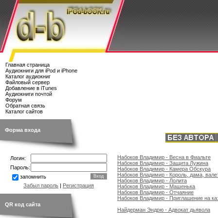
Главная страница
Аудиокниги для iPod и iPhone
Каталог аудиокниг
Файловый сервер
Добавление в iTunes
Аудиокниги почтой
Форум
Обратная связь
Каталог сайтов
Форма входа
Набоков Владимир - Весна в Фиальте
Логин:
Набоков Владимир - Защита Лужина
Пароль:
Набоков Владимир - Камера Обскура
Набоков Владимир - Король, дама, вале
запомнить
Набоков Владимир - Лолита
Забыл пароль
|
Регистрация
Набоков Владимир - Машенька
Набоков Владимир - Отчаяние
Набоков Владимир - Приглашение на ка
QR код сайта
Найдерман Эндрю - Адвокат дьявола