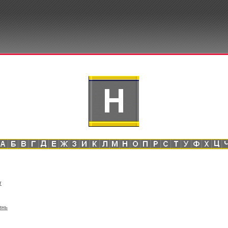
т
знь