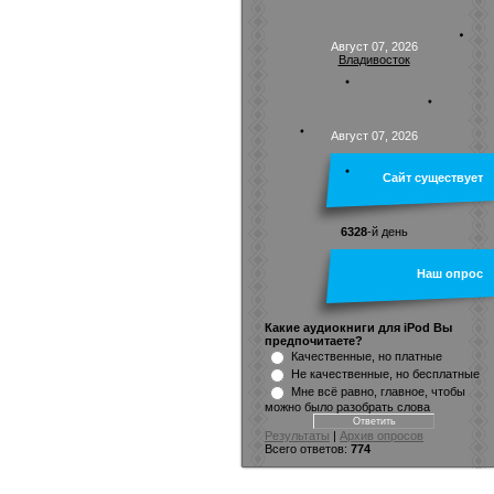
Август 07, 2026
Владивосток
Август 07, 2026
Сайт существует
6328
-й день
Наш опрос
Какие аудиокниги для iPod Вы
предпочитаете?
Качественные, но платные
Не качественные, но бесплатные
Мне всё равно, главное, чтобы
можно было разобрать слова
Результаты
|
Архив опросов
Всего ответов:
774