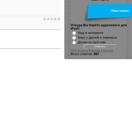
Наш опрос
Откуда Вы берёте аудиокниги для
iPod?
Ищу в интернете
Беру у друзей и знакомых
Делаю из mp3 сам
Результаты
|
Архив опросов
Всего ответов:
887