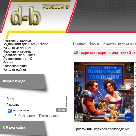
Главная страница
Главная
»
Файлы
»
Художественная лит
Аудиокниги для iPod и iPhone
Каталог аудиокниг
Файловый сервер
Гаррисон Гарри - Билл - герой Г
Добавление в iTunes
Аудиокниги почтой
Форум
Обратная связь
Каталог сайтов
Форма входа
Логин:
Пароль:
запомнить
Забыл пароль
|
Регистрация
QR код сайта
Прослушать отрывок произведения: