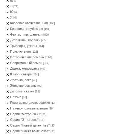
Щ
[2]
Э
[21]
Ю
[4]
Я
[6]
Классика отечественная
[106]
Классика зарубежная
[101]
Фантастика, фэнтези
[629]
Детективы, боевики
[404]
Триллеры, ужасы
[164]
Приключения
[122]
Исторические романы
[126]
Современный роман
[314]
Драма, мелодрама
[497]
Юмор, сатира
[101]
Эротика, секс
[40]
Женские романы
[99]
Детские, сказки
[93]
Поэзия
[16]
Религиозно-философские
[12]
Научно-познавательные
[16]
Серия "Метро 2033"
[31]
Серия "Этногенез"
[18]
Серия "Новый детективъ"
[20]
Серия "Настя Каменская"
[33]