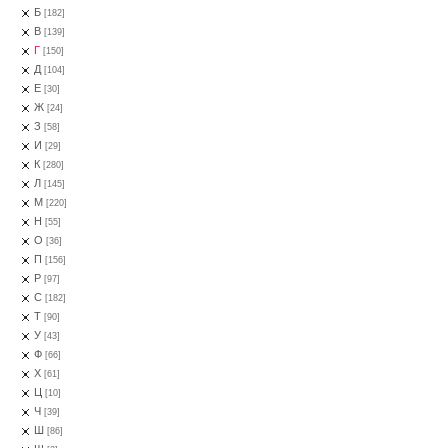
Б
[182]
В
[139]
Г
[150]
Д
[104]
Е
[30]
Ж
[24]
З
[58]
И
[29]
К
[280]
Л
[145]
М
[220]
Н
[55]
О
[36]
П
[156]
Р
[97]
С
[182]
Т
[90]
У
[43]
Ф
[66]
Х
[61]
Ц
[10]
Ч
[39]
Ш
[86]