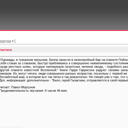
ература
»
Г
алактики
"Однажды, в туманном прошлом, Билла занесло в низкопробный бар на планете Пойло..
себя стакан за стаканом, быстро приближаясь к совершенно невменяемому состоянию
груди местных шлюх, которые напоминали гигантских личинок овода, - подобного ра
другой планете известной Вселенной." Книги Гарри Гаррисона радуют своими з
юмором. Их могут читать люди совершенно разных возрастов, поскольку с первой же
беззаботный мир, в котором все так легко и так романтично. Не говоря уже о том, что г
Доп. информация: дополнительно - "Билл, герой Галактики, отправляется в свой первый
Читает: Павел Моргунов
Продолжительность звучания: 6 часов 46 мин.