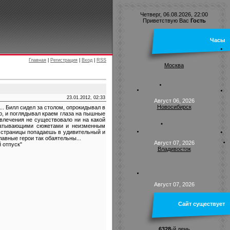
Четверг, 06.08.2026, 22:00
Приветствую Вас
Гость
Часы
Главная
|
Регистрация
|
Вход
|
RSS
Москва
23.01.2012, 02:33
Август 06, 2026
Новосибирск
. Билл сидел за столом, опрокидывал в
, и поглядывал краем глаза на пышные
звлечения не существовало ни на какой
ахватывающими сюжетами и неизменным
 страницы попадаешь в удивительный и
лавные герои так обаятельны...
Август 07, 2026
 отпуск"
Владивосток
Август 07, 2026
Сайт существует
6328
-й день