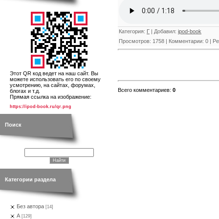
Категория
:
Г
|
Добавил
:
ipod-book
Просмотров
:
1758
|
Комментарии
:
0
|
Ре
Этот QR код ведет на наш сайт. Вы
можете использовать его по своему
усмотрению, на сайтах, форумах,
Всего комментариев
:
0
блогах и т.д.
Прямая ссылка на изображение:
https://ipod-book.ru/qr.png
Поиск
Категории раздела
Без автора
[14]
А
[129]