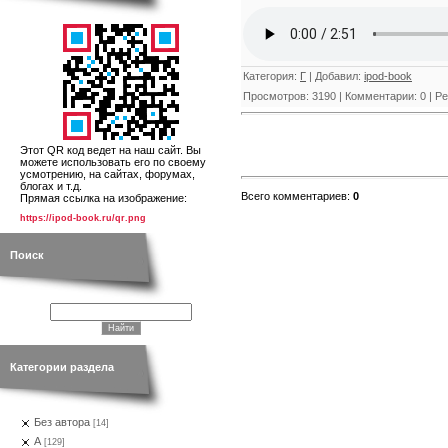
Категория
:
Г
|
Добавил
:
ipod-book
Просмотров
:
3190
|
Комментарии
:
0
|
Ре
Этот QR код ведет на наш сайт. Вы
можете использовать его по своему
усмотрению, на сайтах, форумах,
блогах и т.д.
Всего комментариев
:
0
Прямая ссылка на изображение:
https://ipod-book.ru/qr.png
Поиск
Категории раздела
Без автора
[14]
А
[129]