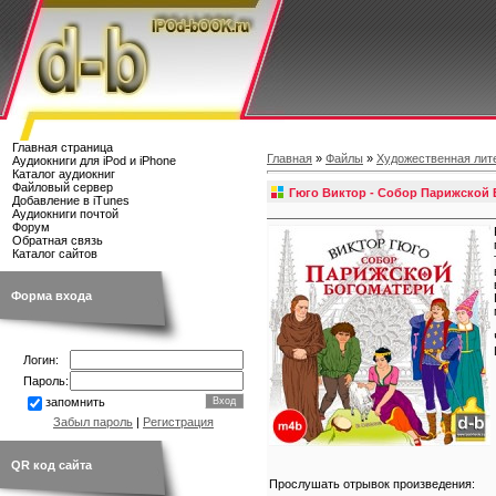
Главная страница
Главная
»
Файлы
»
Художественная лит
Аудиокниги для iPod и iPhone
Каталог аудиокниг
Файловый сервер
Гюго Виктор - Собор Парижской
Добавление в iTunes
Аудиокниги почтой
Форум
Обратная связь
Каталог сайтов
Форма входа
Логин:
Пароль:
запомнить
Забыл пароль
|
Регистрация
QR код сайта
Прослушать отрывок произведения: