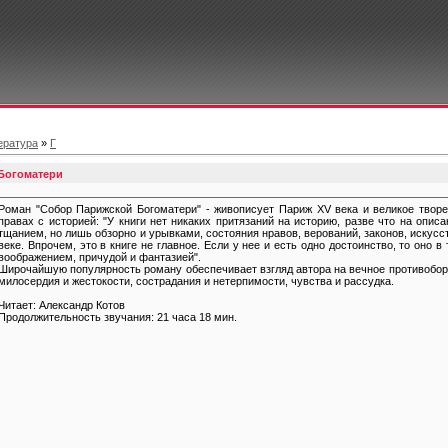
ература
»
Г
 Богоматери
Роман "Собор Парижской Богоматери" - живописует Париж XV века и великое творен
правах с историей: "У книги нет никаких притязаний на историю, разве что на опи
тщанием, но лишь обзорно и урывками, состояния нравов, верований, законов, искусс
веке. Впрочем, это в книге не главное. Если у нее и есть одно достоинство, то оно в
воображением, причудой и фантазией".
Широчайшую популярность роману обеспечивает взгляд автора на вечное противоборс
милосердия и жестокости, сострадания и нетерпимости, чувства и рассудка.
Читает: Александр Котов
Продолжительность звучания: 21 часа 18 мин.