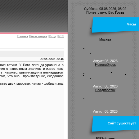
Суббота, 08.08.2026, 08:02
Приветствую Вас
Гость
Часы
Главная
|
Регистрация
|
Вход
|
RSS
Москва
29.05.2009, 20:46
Август 08, 2026
Новосибирск
ие готики. У Гюго легенда уравнена в
сание с известным знанием и известным
тв, наконец, цивилизации в пятнадцатом
 том, что она - произведение, созданное
тво двух мировых начал - добра и зла,
Август 08, 2026
Владивосток
Август 08, 2026
Сайт существует
6329
-й день