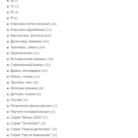
Щ
[2]
Э
[21]
Ю
[4]
Я
[6]
Классика отечественная
[106]
Классика зарубежная
[101]
Фантастика, фэнтези
[629]
Детективы, боевики
[404]
Триллеры, ужасы
[164]
Приключения
[122]
Исторические романы
[126]
Современный роман
[314]
Драма, мелодрама
[497]
Юмор, сатира
[101]
Эротика, секс
[40]
Женские романы
[99]
Детские, сказки
[93]
Поэзия
[16]
Религиозно-философские
[12]
Научно-познавательные
[16]
Серия "Метро 2033"
[31]
Серия "Этногенез"
[18]
Серия "Новый детективъ"
[20]
Серия "Настя Каменская"
[33]