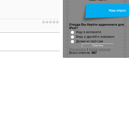
Наш опрос
Откуда Вы берёте аудиокниги для
iPod?
Ищу в интернете
Беру у друзей и знакомых
Делаю из mp3 сам
Результаты
|
Архив опросов
Всего ответов:
887