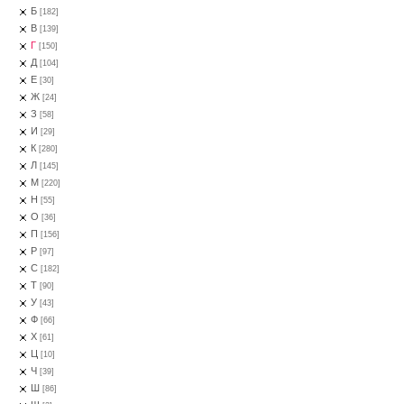
Б
[182]
В
[139]
Г
[150]
Д
[104]
Е
[30]
Ж
[24]
З
[58]
И
[29]
К
[280]
Л
[145]
М
[220]
Н
[55]
О
[36]
П
[156]
Р
[97]
С
[182]
Т
[90]
У
[43]
Ф
[66]
Х
[61]
Ц
[10]
Ч
[39]
Ш
[86]