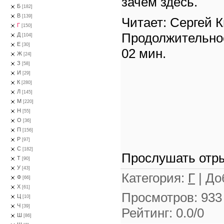
зачем здесь.
Б
[182]
В
[139]
Читает: Сергей 
Г
[150]
Продолжительно
Д
[104]
Е
[30]
02 мин.
Ж
[24]
З
[58]
И
[29]
К
[280]
Л
[145]
М
[220]
Н
[55]
О
[36]
П
[156]
Р
[97]
С
[182]
Прослушать отры
Т
[90]
У
[43]
Категория
:
Г
|
До
Ф
[66]
Х
[61]
Просмотров
:
933
Ц
[10]
Ч
[39]
Рейтинг
:
0.0
/
0
Ш
[86]