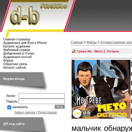
Главная страница
Главная
»
Файлы
»
Художественная лит
Аудиокниги для iPod и iPhone
Каталог аудиокниг
Файловый сервер
Греве Ив - Мето 2. Остров
Добавление в iTunes
Аудиокниги почтой
Форум
Обратная связь
Каталог сайтов
Форма входа
Логин:
Пароль:
запомнить
Забыл пароль
|
Регистрация
QR код сайта
мальчик обнаруж