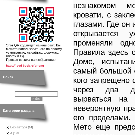
незнакомом м
кровати, с зак
глазами. Где он 
открывается 
променяли одн
Этот QR код ведет на наш сайт. Вы
можете использовать его по своему
Правила здесь с
усмотрению, на сайтах, форумах,
блогах и т.д.
Доме, испытан
Прямая ссылка на изображение:
https://ipod-book.ru/qr.png
самый большой с
Поиск
кого запрещено 
через два д
вырваться на 
невероятную пр
Категории раздела
его пределами.
Мето еще предс
Без автора
[14]
А
[129]