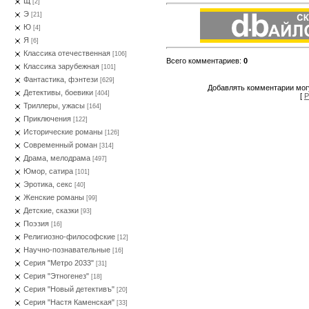
Щ
[2]
Э
[21]
Ю
[4]
Я
[6]
Классика отечественная
[106]
Всего комментариев
:
0
Классика зарубежная
[101]
Фантастика, фэнтези
[629]
Добавлять комментарии могу
Детективы, боевики
[404]
[
Р
Триллеры, ужасы
[164]
Приключения
[122]
Исторические романы
[126]
Современный роман
[314]
Драма, мелодрама
[497]
Юмор, сатира
[101]
Эротика, секс
[40]
Женские романы
[99]
Детские, сказки
[93]
Поэзия
[16]
Религиозно-философские
[12]
Научно-познавательные
[16]
Серия "Метро 2033"
[31]
Серия "Этногенез"
[18]
Серия "Новый детективъ"
[20]
Серия "Настя Каменская"
[33]