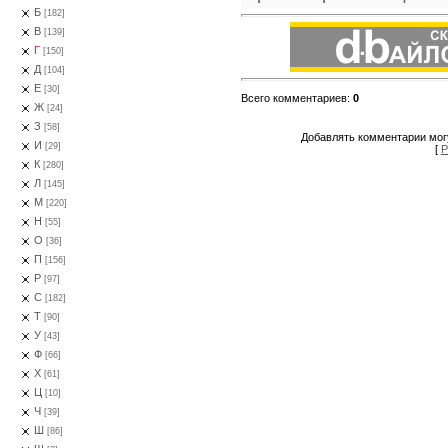
Б
[182]
В
[139]
Г
[150]
Д
[104]
Е
[30]
Всего комментариев
:
0
Ж
[24]
З
[58]
Добавлять комментарии могу
И
[29]
[
Р
К
[280]
Л
[145]
М
[220]
Н
[55]
О
[36]
П
[156]
Р
[97]
С
[182]
Т
[90]
У
[43]
Ф
[66]
Х
[61]
Ц
[10]
Ч
[39]
Ш
[86]