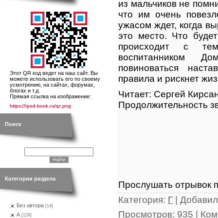
из мальчиков не помн
что им очень повезл
ужасом ждет, когда вы
это место. Что буде
происходит с тем
воспитанником До
повиноваться наста
Этот QR код ведет на наш сайт. Вы
правила и рискнет жиз
можете использовать его по своему
усмотрению, на сайтах, форумах,
блогах и т.д.
Читает: Сергей Кирса
Прямая ссылка на изображение:
Продолжительность зв
https://ipod-book.ru/qr.png
Поиск
Категории раздела
Прослушать отрывок п
Категория
:
Г
|
Добавил
Без автора
[14]
Просмотров
:
935
|
Ком
А
[129]