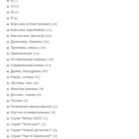
Щ
[2]
Э
[21]
Ю
[4]
Я
[6]
Классика отечественная
[106]
Классика зарубежная
[101]
Фантастика, фэнтези
[629]
Детективы, боевики
[404]
Триллеры, ужасы
[164]
Приключения
[122]
Исторические романы
[126]
Современный роман
[314]
Драма, мелодрама
[497]
Юмор, сатира
[101]
Эротика, секс
[40]
Женские романы
[99]
Детские, сказки
[93]
Поэзия
[16]
Религиозно-философские
[12]
Научно-познавательные
[16]
Серия "Метро 2033"
[31]
Серия "Этногенез"
[18]
Серия "Новый детективъ"
[20]
Серия "Настя Каменская"
[33]