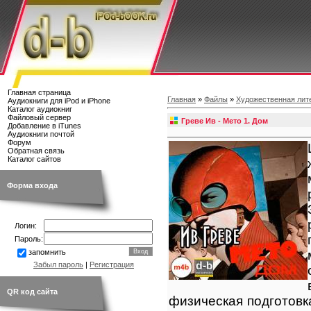
Главная страница
Главная
»
Файлы
»
Художественная лит
Аудиокниги для iPod и iPhone
Каталог аудиокниг
Файловый сервер
Греве Ив - Мето 1. Дом
Добавление в iTunes
Аудиокниги почтой
Форум
Обратная связь
Каталог сайтов
Форма входа
Логин:
Пароль:
запомнить
Забыл пароль
|
Регистрация
QR код сайта
физическая подготовк