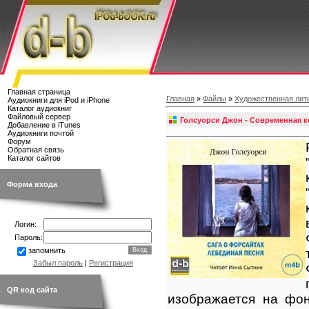
Главная страница
Главная
»
Файлы
»
Художественная лит
Аудиокниги для iPod и iPhone
Каталог аудиокниг
Файловый сервер
Голсуорси Джон - Современная к
Добавление в iTunes
Аудиокниги почтой
Форум
Обратная связь
Каталог сайтов
Форма входа
Логин:
Пароль:
запомнить
Забыл пароль
|
Регистрация
QR код сайта
изображается на фон