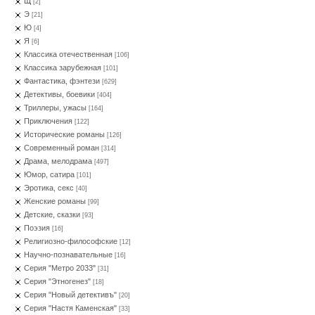
Щ
[2]
Э
[21]
Ю
[4]
Я
[6]
Классика отечественная
[106]
Классика зарубежная
[101]
Фантастика, фэнтези
[629]
Детективы, боевики
[404]
Триллеры, ужасы
[164]
Приключения
[122]
Исторические романы
[126]
Современный роман
[314]
Драма, мелодрама
[497]
Юмор, сатира
[101]
Эротика, секс
[40]
Женские романы
[99]
Детские, сказки
[93]
Поэзия
[16]
Религиозно-философские
[12]
Научно-познавательные
[16]
Серия "Метро 2033"
[31]
Серия "Этногенез"
[18]
Серия "Новый детективъ"
[20]
Серия "Настя Каменская"
[33]