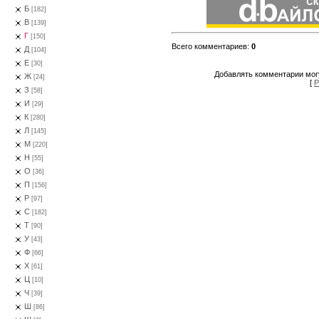
Б
[182]
В
[139]
Г
[150]
Всего комментариев
:
0
Д
[104]
Е
[30]
Добавлять комментарии могу
Ж
[24]
[
Р
З
[58]
И
[29]
К
[280]
Л
[145]
М
[220]
Н
[55]
О
[36]
П
[156]
Р
[97]
С
[182]
Т
[90]
У
[43]
Ф
[66]
Х
[61]
Ц
[10]
Ч
[39]
Ш
[86]