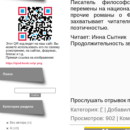
Писатель философс
перемены на национал
прочие романы о Фо
захватывает читател
поэтичностью.
Читает: Инна Сытник
Продолжительность зв
Этот QR код ведет на наш сайт. Вы
можете использовать его по своему
усмотрению, на сайтах, форумах,
блогах и т.д.
Прямая ссылка на изображение:
https://ipod-book.ru/qr.png
Поиск
Прослушать отрывок п
Категории раздела
Категория
:
Г
|
Добавил
Просмотров
:
902
|
Ком
Без автора
[14]
А
[129]