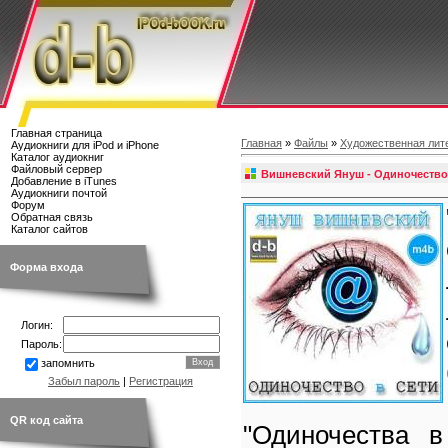
Главная страница
Главная
»
Файлы
»
Художественная лит
Аудиокниги для iPod и iPhone
Каталог аудиокниг
Файловый сервер
Вишневский Януш - Одиночество
Добавление в iTunes
Аудиокниги почтой
Форум
Обратная связь
Каталог сайтов
Форма входа
Логин:
Пароль:
запомнить
Забыл пароль
|
Регистрация
QR код сайта
"Одиночества в