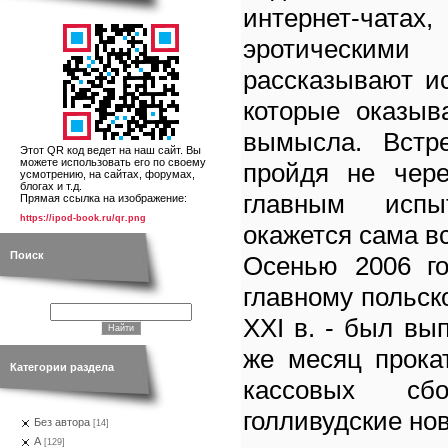
интернет-ча
эротическ
рассказывают и
которые оказыв
вымысла. Встр
Этот QR код ведет на наш сайт. Вы
можете использовать его по своему
пройдя не чере
усмотрению, на сайтах, форумах,
блогах и т.д.
главным исп
Прямая ссылка на изображение:
https://ipod-book.ru/qr.png
окажется сама вс
Поиск
Осенью 2006 го
главному польск
XXI в. - был в
же месяц прока
Категории раздела
кассовых сб
голливудские но
Без автора
[14]
А
[129]