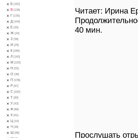
Б
[182]
Читает: Ирина Е
В
[139]
Г
[150]
Продолжительно
Д
[104]
40 мин.
Е
[30]
Ж
[24]
З
[58]
И
[29]
К
[280]
Л
[145]
М
[220]
Н
[55]
О
[36]
П
[156]
Р
[97]
С
[182]
Т
[90]
У
[43]
Ф
[66]
Х
[61]
Ц
[10]
Ч
[39]
Прослушать отры
Ш
[86]