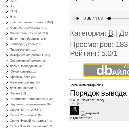
Щ
[2]
Э
[21]
Ю
[4]
Я
[6]
Классика отечественная
[106]
Классика зарубежная
[101]
Категория
:
В
|
До
Фантастика, фэнтези
[629]
Детективы, боевики
[404]
Просмотров
:
183
Триллеры, ужасы
[164]
Приключения
[122]
Рейтинг
:
5.0
/
1
Исторические романы
[126]
Современный роман
[314]
Драма, мелодрама
[497]
Юмор, сатира
[101]
Эротика, секс
[40]
Женские романы
[99]
Всего комментариев
:
1
Детские, сказки
[93]
Порядок вывода
Поэзия
[16]
Религиозно-философские
[12]
1
A_D
(13.07.2011 22:56)
0
Научно-познавательные
[16]
Серия "Метро 2033"
[31]
Серия "Этногенез"
[18]
А где лититбит?
Серия "Новый детективъ"
[20]
Серия "Настя Каменская"
[33]