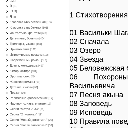
Щ
[2]
Э
[21]
Ю
[4]
1 Стихотворения
Я
[6]
Классика отечественная
[106]
Классика зарубежная
[101]
01 Васильки Шаг
Фантастика, фэнтези
[629]
Детективы, боевики
02 Сначала
[404]
Триллеры, ужасы
[164]
03 Озеро
Приключения
[122]
Исторические романы
[126]
04 Звезда
Современный роман
[314]
05 Беловежская 
Драма, мелодрама
[497]
Юмор, сатира
[101]
06 Похорон
Эротика, секс
[40]
Женские романы
[99]
Васильевича
Детские, сказки
[93]
07 Песня акына
Поэзия
[16]
Религиозно-философские
[12]
08 Заповедь
Научно-познавательные
[16]
Серия "Метро 2033"
[31]
09 Исповедь
Серия "Этногенез"
[18]
10 Правила пове
Серия "Новый детективъ"
[20]
Серия "Настя Каменская"
[33]