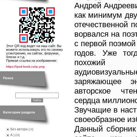
Андрей Андрееви
как минимум дв
отечественной п
ворвался на поэ
с первой поэмой
Этот QR код ведет на наш сайт. Вы
можете использовать его по своему
годов. Уже тог
усмотрению, на сайтах, форумах,
блогах и т.д.
похожий 
Прямая ссылка на изображение:
https://ipod-book.ru/qr.png
аудиовизуаль
Поиск
заряжающее э
авторское чте
сердца миллионо
Звучащие в наст
Категории раздела
своеобразное из
Данный сборник
Без автора
[14]
А
[129]