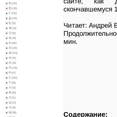
сайте, как д
Б
[182]
скончавшемуся 1
В
[139]
Г
[150]
Д
[104]
Читает: Андрей 
Е
[30]
Ж
[24]
Продолжительнос
З
[58]
И
[29]
мин.
К
[280]
Л
[145]
М
[220]
Н
[55]
О
[36]
П
[156]
Р
[97]
С
[182]
Т
[90]
У
[43]
Ф
[66]
Х
[61]
Ц
[10]
Ч
[39]
Содержание:
Ш
[86]