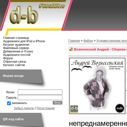
Главная страница
Главная
»
Файлы
»
Художественная лит
Аудиокниги для iPod и iPhone
Каталог аудиокниг
Файловый сервер
Вознесенский Андрей - Сборник 
Добавление в iTunes
Аудиокниги почтой
Форум
Обратная связь
Каталог сайтов
Форма входа
Логин:
Пароль:
запомнить
Забыл пароль
|
Регистрация
QR код сайта
непреднамеренно