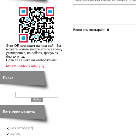
Всего комментариев
:
0
Этот QR код ведет на наш сайт. Вы
можете использовать его по своему
усмотрению, на сайтах, форумах,
блогах и т.д.
Прямая ссылка на изображение:
https://ipod-book.ru/qr.png
Поиск
Категории раздела
Без автора
[14]
А
[129]