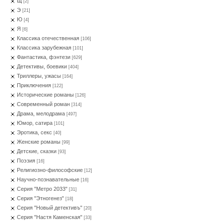
Щ
[2]
Э
[21]
Ю
[4]
Я
[6]
Классика отечественная
[106]
Классика зарубежная
[101]
Фантастика, фэнтези
[629]
Детективы, боевики
[404]
Триллеры, ужасы
[164]
Приключения
[122]
Исторические романы
[126]
Современный роман
[314]
Драма, мелодрама
[497]
Юмор, сатира
[101]
Эротика, секс
[40]
Женские романы
[99]
Детские, сказки
[93]
Поэзия
[16]
Религиозно-философские
[12]
Научно-познавательные
[16]
Серия "Метро 2033"
[31]
Серия "Этногенез"
[18]
Серия "Новый детективъ"
[20]
Серия "Настя Каменская"
[33]