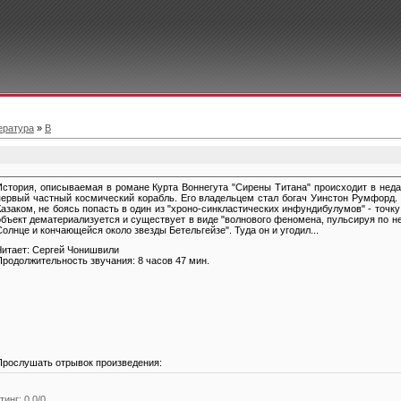
ература
»
В
История, описываемая в романе Курта Воннегута "Сирены Титана" происходит в неда
первый частный космический корабль. Его владельцем стал богач Уинстон Румфорд. 
Казаком, не боясь попасть в один из "хроно-синкластических инфундибулумов" - точку
объект дематериализуется и существует в виде "волнового феномена, пульсируя по 
Солнце и кончающейся около звезды Бетельгейзе". Туда он и угодил...
Читает: Сергей Чонишвили
Продолжительность звучания: 8 часов 47 мин.
Прослушать отрывок произведения:
тинг
:
0.0
/
0