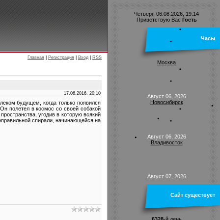
Четверг, 06.08.2026, 19:14
Приветствую Вас
Гость
Часы
Главная
|
Регистрация
|
Вход
|
RSS
Москва
17.06.2016, 20:10
Август 06, 2026
Новосибирск
леком будущем, когда только появился
Он полетел в космос со своей собакой
 пространства, угодив в которую всякий
неправильной спирали, начинающейся на
Август 06, 2026
Владивосток
Август 07, 2026
Сайт существует
6328
-й день