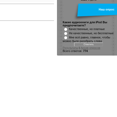
Наш опрос
Какие аудиокниги для iPod Вы
предпочитаете?
Качественные, но платные
Не качественные, но бесплатные
Мне всё равно, главное, чтобы
можно было разобрать слова
Результаты
|
Архив опросов
Всего ответов:
774