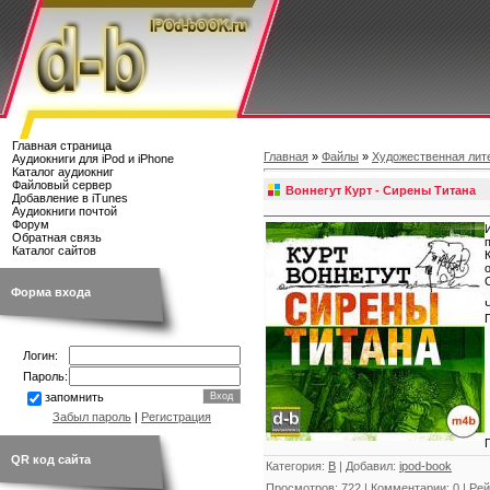
Главная страница
Главная
»
Файлы
»
Художественная лит
Аудиокниги для iPod и iPhone
Каталог аудиокниг
Файловый сервер
Воннегут Курт - Сирены Титана
Добавление в iTunes
Аудиокниги почтой
Форум
Обратная связь
Каталог сайтов
Форма входа
Логин:
Пароль:
запомнить
Забыл пароль
|
Регистрация
QR код сайта
Категория
:
В
|
Добавил
:
ipod-book
Просмотров
:
722
|
Комментарии
:
0
|
Рей