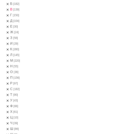
Б
[182]
В
[139]
Г
[150]
Д
[104]
Е
[30]
Ж
[24]
З
[58]
И
[29]
К
[280]
Л
[145]
М
[220]
Н
[55]
О
[36]
П
[156]
Р
[97]
С
[182]
Т
[90]
У
[43]
Ф
[66]
Х
[61]
Ц
[10]
Ч
[39]
Ш
[86]