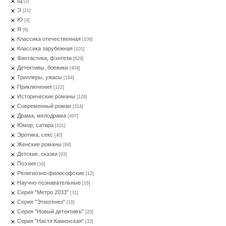
Щ
[2]
Э
[21]
Ю
[4]
Я
[6]
Классика отечественная
[106]
Классика зарубежная
[101]
Фантастика, фэнтези
[629]
Детективы, боевики
[404]
Триллеры, ужасы
[164]
Приключения
[122]
Исторические романы
[126]
Современный роман
[314]
Драма, мелодрама
[497]
Юмор, сатира
[101]
Эротика, секс
[40]
Женские романы
[99]
Детские, сказки
[93]
Поэзия
[16]
Религиозно-философские
[12]
Научно-познавательные
[16]
Серия "Метро 2033"
[31]
Серия "Этногенез"
[18]
Серия "Новый детективъ"
[20]
Серия "Настя Каменская"
[33]