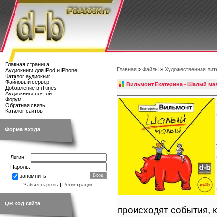
Главная страница
Главная
»
Файлы
»
Художественная лит
Аудиокниги для iPod и iPhone
Каталог аудиокниг
Файловый сервер
Вильмонт Екатерина - Шалый ма
Добавление в iTunes
Аудиокниги почтой
Форум
Обратная связь
Каталог сайтов
Форма входа
Логин:
Пароль:
запомнить
Забыл пароль
|
Регистрация
QR код сайта
происходят события, 