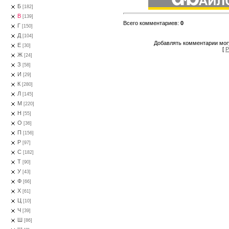
Б
[182]
В
[139]
Всего комментариев
:
0
Г
[150]
Д
[104]
Добавлять комментарии могу
Е
[30]
[
Р
Ж
[24]
З
[58]
И
[29]
К
[280]
Л
[145]
М
[220]
Н
[55]
О
[36]
П
[156]
Р
[97]
С
[182]
Т
[90]
У
[43]
Ф
[66]
Х
[61]
Ц
[10]
Ч
[39]
Ш
[86]