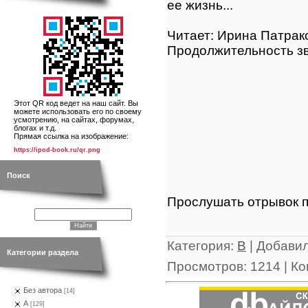
ее жизнь...
Читает: Ирина Патрак
Продолжительность зв
Этот QR код ведет на наш сайт. Вы
можете использовать его по своему
усмотрению, на сайтах, форумах,
блогах и т.д.
Прямая ссылка на изображение:
https://ipod-book.ru/qr.png
Поиск
Прослушать отрывок п
Категория
:
В
|
Добави
Категории раздела
Просмотров
:
1214
|
Ко
Без автора
[14]
А
[129]