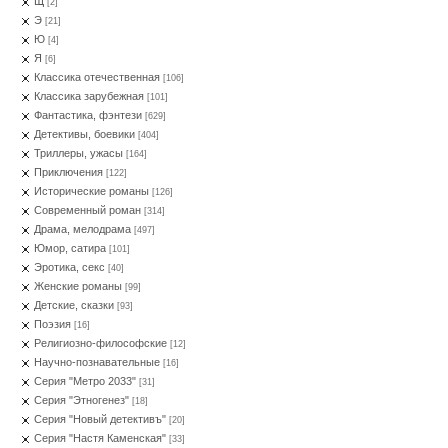
Щ
[2]
Э
[21]
Ю
[4]
Я
[6]
Классика отечественная
[106]
Классика зарубежная
[101]
Фантастика, фэнтези
[629]
Детективы, боевики
[404]
Триллеры, ужасы
[164]
Приключения
[122]
Исторические романы
[126]
Современный роман
[314]
Драма, мелодрама
[497]
Юмор, сатира
[101]
Эротика, секс
[40]
Женские романы
[99]
Детские, сказки
[93]
Поэзия
[16]
Религиозно-философские
[12]
Научно-познавательные
[16]
Серия "Метро 2033"
[31]
Серия "Этногенез"
[18]
Серия "Новый детективъ"
[20]
Серия "Настя Каменская"
[33]