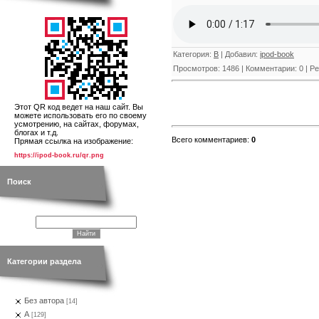
Категория
:
В
|
Добавил
:
ipod-book
Просмотров
:
1486
|
Комментарии
:
0
|
Ре
Этот QR код ведет на наш сайт. Вы
можете использовать его по своему
усмотрению, на сайтах, форумах,
блогах и т.д.
Всего комментариев
:
0
Прямая ссылка на изображение:
https://ipod-book.ru/qr.png
Поиск
Категории раздела
Без автора
[14]
А
[129]