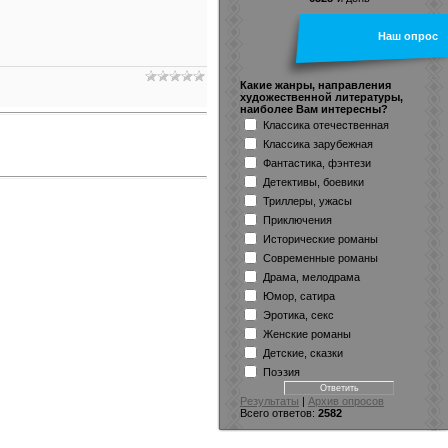
Наш опрос
Какие жанры, направления
художественной литературы,
наиболее Вам интересны?
Классика отечественная
Классика зарубежная
Фантастика, фэнтези
Детективы, боевики
Триллеры, ужасы
Приключения
Исторические романы
Современные романы
Драма, мелодрама
Юмор, сатира
Эротика, секс
Женские романы
Детские, сказки
Поэзия
Результаты
|
Архив опросов
Всего ответов:
2582