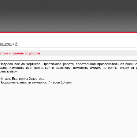
ература
»
В
стья и прочие глупости
Надоело все до чертиков! Престижная работа, собственная привлекательная внешно
шанс изменить все: вляпаться в авантюру, поменять имидж, потерять голову от 
счастливой!
Читает: Екатерина Хлыстова
Продолжительность звучания: 7 часов 10 мин.