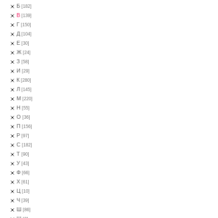
Б
[182]
В
[139]
Г
[150]
Д
[104]
Е
[30]
Ж
[24]
З
[58]
И
[29]
К
[280]
Л
[145]
М
[220]
Н
[55]
О
[36]
П
[156]
Р
[97]
С
[182]
Т
[90]
У
[43]
Ф
[66]
Х
[61]
Ц
[10]
Ч
[39]
Ш
[86]