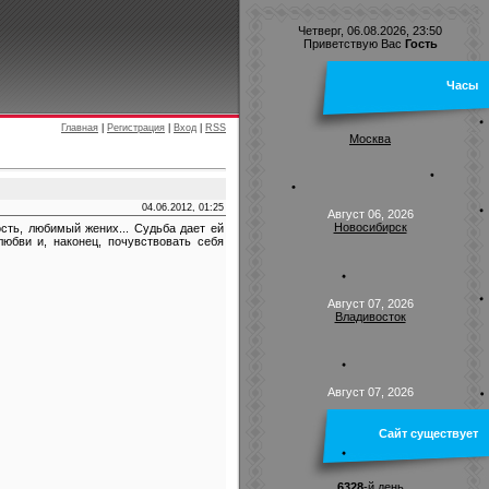
Четверг, 06.08.2026, 23:50
Приветствую Вас
Гость
Часы
Главная
|
Регистрация
|
Вход
|
RSS
Москва
04.06.2012, 01:25
Август 06, 2026
Новосибирск
сть, любимый жених... Судьба дает ей
любви и, наконец, почувствовать себя
Август 07, 2026
Владивосток
Август 07, 2026
Сайт существует
6328
-й день