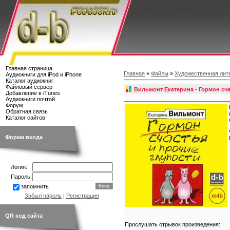
Главная страница
Главная
»
Файлы
»
Художественная лит
Аудиокниги для iPod и iPhone
Каталог аудиокниг
Файловый сервер
Вильмонт Екатерина - Гормон сча
Добавление в iTunes
Аудиокниги почтой
Форум
Обратная связь
Каталог сайтов
Форма входа
Логин:
Пароль:
запомнить
Забыл пароль
|
Регистрация
QR код сайта
Прослушать отрывок произведения: