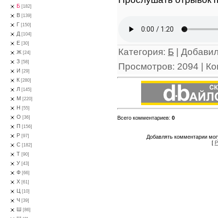
Б
[182]
В
[139]
Г
[150]
Д
[104]
Е
[30]
Категория
:
Б
|
Добави
Ж
[24]
З
[58]
Просмотров
:
2094
|
Ко
И
[29]
К
[280]
Л
[145]
М
[220]
Н
[55]
О
Всего комментариев
:
0
[36]
П
[156]
Р
[97]
Добавлять комментарии могу
[
Р
С
[182]
Т
[90]
У
[43]
Ф
[66]
Х
[61]
Ц
[10]
Ч
[39]
Ш
[86]