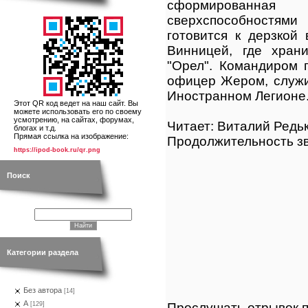
сформирован
сверхспособностя
готовится к дерзкой
Винницей, где хран
"Орел". Командиром 
офицер Жером, служи
Иностранном Легионе
Этот QR код ведет на наш сайт. Вы
можете использовать его по своему
усмотрению, на сайтах, форумах,
Читает: Виталий Редь
блогах и т.д.
Прямая ссылка на изображение:
Продолжительность зв
https://ipod-book.ru/qr.png
Поиск
Категории раздела
Без автора
[14]
А
Прослушать отрывок п
[129]