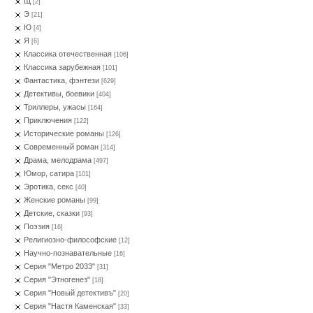
Щ
[2]
Э
[21]
Ю
[4]
Я
[6]
Классика отечественная
[106]
Классика зарубежная
[101]
Фантастика, фэнтези
[629]
Детективы, боевики
[404]
Триллеры, ужасы
[164]
Приключения
[122]
Исторические романы
[126]
Современный роман
[314]
Драма, мелодрама
[497]
Юмор, сатира
[101]
Эротика, секс
[40]
Женские романы
[99]
Детские, сказки
[93]
Поэзия
[16]
Религиозно-философские
[12]
Научно-познавательные
[16]
Серия "Метро 2033"
[31]
Серия "Этногенез"
[18]
Серия "Новый детективъ"
[20]
Серия "Настя Каменская"
[33]