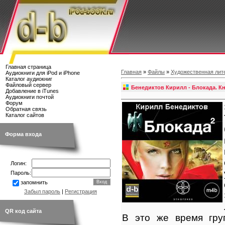
Главная страница
Главная
»
Файлы
»
Художественная лит
Аудиокниги для iPod и iPhone
Каталог аудиокниг
Файловый сервер
Бенедиктов Кирилл - Блокада. Кн
Добавление в iTunes
Аудиокниги почтой
Форум
Обратная связь
Каталог сайтов
Форма входа
Логин:
Пароль:
запомнить
Забыл пароль
|
Регистрация
QR код сайта
В это же время груп