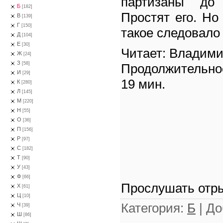
партизаны до
Б
[182]
Простят его. Но
В
[139]
Г
[150]
такое следовало 
Д
[104]
Е
[30]
Читает: Владим
Ж
[24]
З
[58]
Продолжительно
И
[29]
19 мин.
К
[280]
Л
[145]
М
[220]
Н
[55]
О
[36]
П
[156]
Р
[97]
С
[182]
Т
[90]
У
[43]
Ф
[66]
Прослушать отры
Х
[61]
Ц
[10]
Категория
:
Б
|
До
Ч
[39]
Ш
[86]