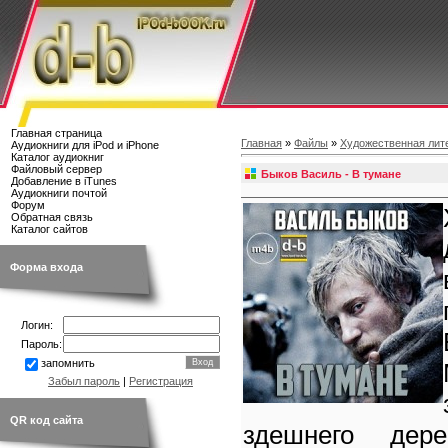
Главная страница
Главная
»
Файлы
»
Художественная лит
Аудиокниги для iPod и iPhone
Каталог аудиокниг
Файловый сервер
Быков Василь - В тумане
Добавление в iTunes
Аудиокниги почтой
Форум
Обратная связь
Каталог сайтов
Форма входа
Логин:
Пароль:
запомнить
Забыл пароль
|
Регистрация
QR код сайта
здешнего дер