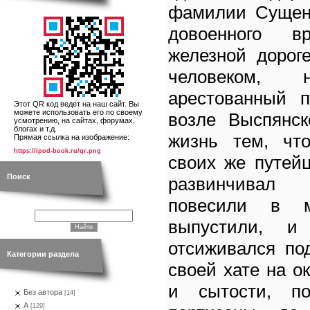
фамилии Сущен
довоенного в
железной дорог
человеком,
арестованный 
Этот QR код ведет на наш сайт. Вы
можете использовать его по своему
возле Выспянск
усмотрению, на сайтах, форумах,
блогах и т.д.
жизнь тем, что
Прямая ссылка на изображение:
https://ipod-book.ru/qr.png
своих же путей
Поиск
развинчивал
повесили в м
выпустили, и
отсиживался по
Категории раздела
своей хате на о
и сытости, по
Без автора
[14]
А
[129]