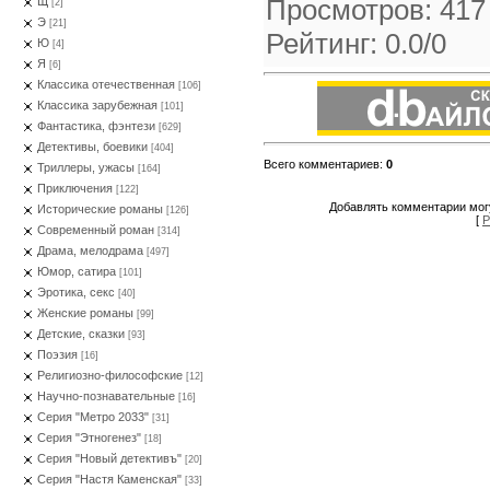
Просмотров
:
417
Щ
[2]
Э
[21]
Рейтинг
:
0.0
/
0
Ю
[4]
Я
[6]
Классика отечественная
[106]
Классика зарубежная
[101]
Фантастика, фэнтези
[629]
Детективы, боевики
[404]
Всего комментариев
:
0
Триллеры, ужасы
[164]
Приключения
[122]
Добавлять комментарии могу
Исторические романы
[126]
[
Р
Современный роман
[314]
Драма, мелодрама
[497]
Юмор, сатира
[101]
Эротика, секс
[40]
Женские романы
[99]
Детские, сказки
[93]
Поэзия
[16]
Религиозно-философские
[12]
Научно-познавательные
[16]
Серия "Метро 2033"
[31]
Серия "Этногенез"
[18]
Серия "Новый детективъ"
[20]
Серия "Настя Каменская"
[33]