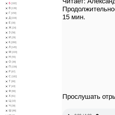
Читает: Алексан
Б
[182]
Продолжительно
В
[139]
Г
[150]
15 мин.
Д
[104]
Е
[30]
Ж
[24]
З
[58]
И
[29]
К
[280]
Л
[145]
М
[220]
Н
[55]
О
[36]
П
[156]
Р
[97]
С
[182]
Т
[90]
У
[43]
Ф
[66]
Прослушать отры
Х
[61]
Ц
[10]
Ч
[39]
Ш
[86]