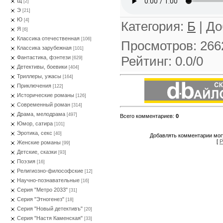
Щ
[2]
Э
[21]
Ю
[4]
Категория
:
Б
|
До
Я
[6]
Классика отечественная
[106]
Просмотров
:
266
Классика зарубежная
[101]
Рейтинг
:
0.0
/
0
Фантастика, фэнтези
[629]
Детективы, боевики
[404]
Триллеры, ужасы
[164]
Приключения
[122]
Исторические романы
[126]
Современный роман
[314]
Драма, мелодрама
[497]
Всего комментариев
:
0
Юмор, сатира
[101]
Эротика, секс
[40]
Добавлять комментарии могу
[
Р
Женские романы
[99]
Детские, сказки
[93]
Поэзия
[16]
Религиозно-философские
[12]
Научно-познавательные
[16]
Серия "Метро 2033"
[31]
Серия "Этногенез"
[18]
Серия "Новый детективъ"
[20]
Серия "Настя Каменская"
[33]