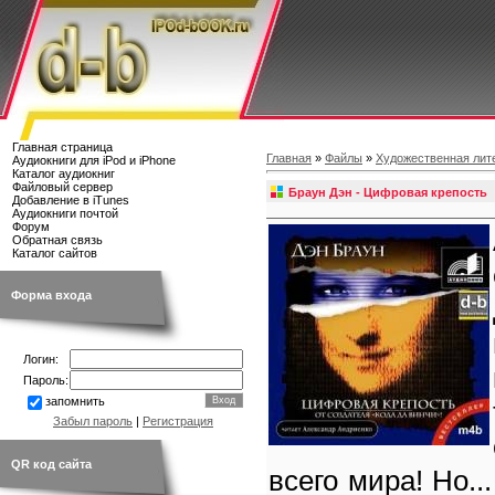
Главная страница
Главная
»
Файлы
»
Художественная лит
Аудиокниги для iPod и iPhone
Каталог аудиокниг
Файловый сервер
Браун Дэн - Цифровая крепость
Добавление в iTunes
Аудиокниги почтой
Форум
Обратная связь
Каталог сайтов
Форма входа
Логин:
Пароль:
запомнить
Забыл пароль
|
Регистрация
QR код сайта
всего мира! Но..