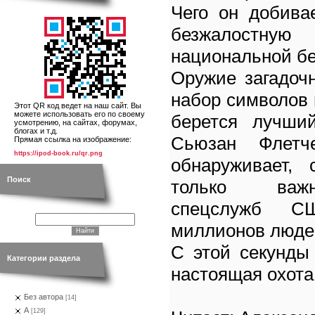
Чего он добива
безжалостную
национальной бе
Оружие загадочн
набор символов 
Этот QR код ведет на наш сайт. Вы
можете использовать его по своему
берется лучши
усмотрению, на сайтах, форумах,
блогах и т.д.
Сьюзан Флетч
Прямая ссылка на изображение:
https://ipod-book.ru/qr.png
обнаруживает, 
Поиск
только важн
спецслужб 
миллионов людей
С этой секунды
Категории раздела
настоящая охота.
Без автора
[14]
А
[129]