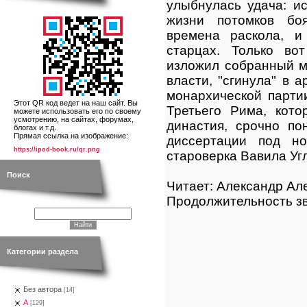
улыбнулась удача: и
жизни потомков бо
времена раскола, и
старцах. Только во
изложил собранный м
власти, "сгинула" в а
монархической парти
Этот QR код ведет на наш сайт. Вы
Третьего Рима, кото
можете использовать его по своему
усмотрению, на сайтах, форумах,
династия, срочно по
блогах и т.д.
Прямая ссылка на изображение:
диссертации под н
https://ipod-book.ru/qr.png
староверка Вавила Угл
Поиск
Читает: Александр Ал
Продолжительность зв
Категории раздела
Без автора
[14]
А
[129]