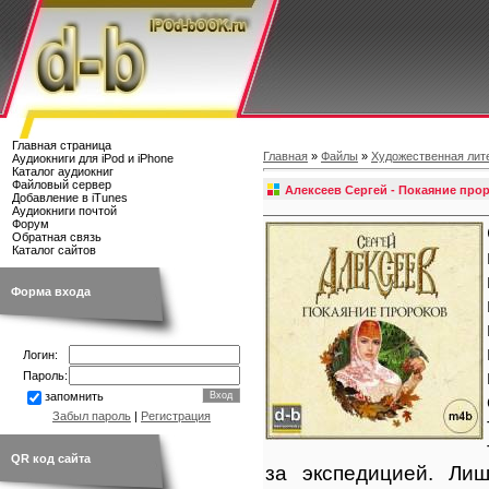
Главная страница
Главная
»
Файлы
»
Художественная лит
Аудиокниги для iPod и iPhone
Каталог аудиокниг
Файловый сервер
Алексеев Сергей - Покаяние про
Добавление в iTunes
Аудиокниги почтой
Форум
Обратная связь
Каталог сайтов
Форма входа
Логин:
Пароль:
запомнить
Забыл пароль
|
Регистрация
QR код сайта
за экспедицией. Ли