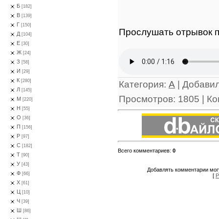
Б
[182]
В
[139]
Г
[150]
Прослушать отрывок п
Д
[104]
Е
[30]
Ж
[24]
З
[58]
И
[29]
К
[280]
Категория
:
А
|
Добави
Л
[145]
Просмотров
:
1805
|
Ко
М
[220]
Н
[55]
О
[36]
П
[156]
Р
[97]
С
[182]
Всего комментариев
:
0
Т
[90]
У
[43]
Добавлять комментарии могу
Ф
[66]
[
Р
Х
[61]
Ц
[10]
Ч
[39]
Ш
[86]