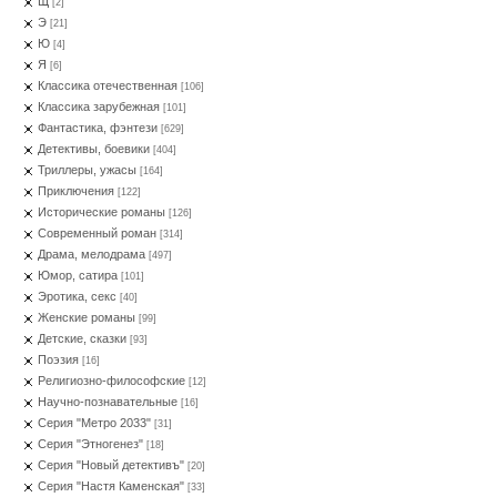
Щ
[2]
Э
[21]
Ю
[4]
Я
[6]
Классика отечественная
[106]
Классика зарубежная
[101]
Фантастика, фэнтези
[629]
Детективы, боевики
[404]
Триллеры, ужасы
[164]
Приключения
[122]
Исторические романы
[126]
Современный роман
[314]
Драма, мелодрама
[497]
Юмор, сатира
[101]
Эротика, секс
[40]
Женские романы
[99]
Детские, сказки
[93]
Поэзия
[16]
Религиозно-философские
[12]
Научно-познавательные
[16]
Серия "Метро 2033"
[31]
Серия "Этногенез"
[18]
Серия "Новый детективъ"
[20]
Серия "Настя Каменская"
[33]