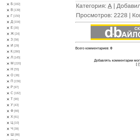
Б
Категория
:
А
|
Добави
[182]
В
[139]
Просмотров
:
2228
|
Ко
Г
[150]
Д
[104]
Е
[30]
Ж
[24]
З
[58]
И
[29]
Всего комментариев
:
0
К
[280]
Л
[145]
Добавлять комментарии могу
М
[220]
[
Р
Н
[55]
О
[36]
П
[156]
Р
[97]
С
[182]
Т
[90]
У
[43]
Ф
[66]
Х
[61]
Ц
[10]
Ч
[39]
Ш
[86]