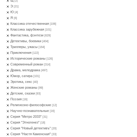
Щ
[2]
Э
[21]
Ю
[4]
Я
[6]
Классика отечественная
[106]
Классика зарубежная
[101]
Фантастика, фэнтези
[629]
Детективы, боевики
[404]
Триллеры, ужасы
[164]
Приключения
[122]
Исторические романы
[126]
Современный роман
[314]
Драма, мелодрама
[497]
Юмор, сатира
[101]
Эротика, секс
[40]
Женские романы
[99]
Детские, сказки
[93]
Поэзия
[16]
Религиозно-философские
[12]
Научно-познавательные
[16]
Серия "Метро 2033"
[31]
Серия "Этногенез"
[18]
Серия "Новый детективъ"
[20]
Серия "Настя Каменская"
[33]