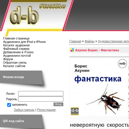
Главная страница
Главная
»
Файлы
»
Художественная лит
Аудиокниги для iPod и iPhone
Каталог аудиокниг
Файловый сервер
Акунин Борис - Фантастика
Добавление в iTunes
Аудиокниги почтой
Форум
Обратная связь
Каталог сайтов
Форма входа
Логин:
Пароль:
запомнить
Забыл пароль
|
Регистрация
QR код сайта
невероятную скорост