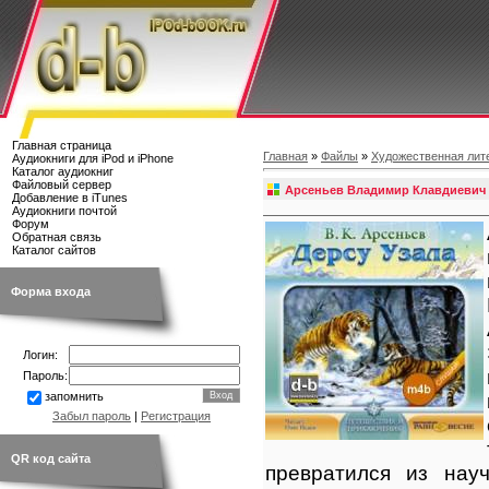
Главная страница
Главная
»
Файлы
»
Художественная лит
Аудиокниги для iPod и iPhone
Каталог аудиокниг
Файловый сервер
Арсеньев Владимир Клавдиевич -
Добавление в iTunes
Аудиокниги почтой
Форум
Обратная связь
Каталог сайтов
Форма входа
Логин:
Пароль:
запомнить
Забыл пароль
|
Регистрация
QR код сайта
превратился из нау