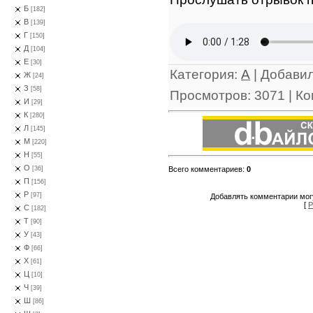
Б
[182]
В
[139]
Г
[150]
Д
[104]
Е
[30]
Категория
:
А
|
Добави
Ж
[24]
З
[58]
Просмотров
:
3071
|
Ко
И
[29]
К
[280]
Л
[145]
М
[220]
Н
[55]
О
Всего комментариев
:
0
[36]
П
[156]
Р
[97]
Добавлять комментарии могу
[
Р
С
[182]
Т
[90]
У
[43]
Ф
[66]
Х
[61]
Ц
[10]
Ч
[39]
Ш
[86]