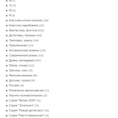
Щ
[2]
Э
[21]
Ю
[4]
Я
[6]
Классика отечественная
[106]
Классика зарубежная
[101]
Фантастика, фэнтези
[629]
Детективы, боевики
[404]
Триллеры, ужасы
[164]
Приключения
[122]
Исторические романы
[126]
Современный роман
[314]
Драма, мелодрама
[497]
Юмор, сатира
[101]
Эротика, секс
[40]
Женские романы
[99]
Детские, сказки
[93]
Поэзия
[16]
Религиозно-философские
[12]
Научно-познавательные
[16]
Серия "Метро 2033"
[31]
Серия "Этногенез"
[18]
Серия "Новый детективъ"
[20]
Серия "Настя Каменская"
[33]