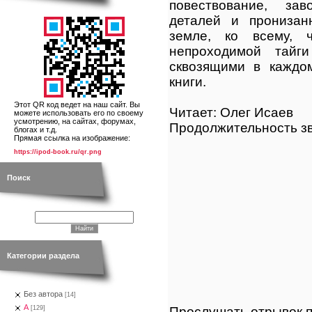
повествование, за
деталей и прониза
земле, ко всему, 
непроходимой тайг
сквозящими в каждом
книги.
Этот QR код ведет на наш сайт. Вы
Читает: Олег Исаев
можете использовать его по своему
усмотрению, на сайтах, форумах,
Продолжительность зв
блогах и т.д.
Прямая ссылка на изображение:
https://ipod-book.ru/qr.png
Поиск
Категории раздела
Без автора
[14]
А
Прослушать отрывок п
[129]