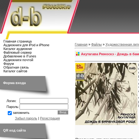
Главная страница
Главная
»
Файлы
»
Художественная лит
Аудиокниги для iPod и iPhone
Каталог аудиокниг
Файловый сервер
Акутагава Рюноскэ - Дождь в ба
Добавление в iTunes
Аудиокниги почтой
Форум
Обратная связь
Каталог сайтов
Форма входа
Логин:
Пароль:
запомнить
Забыл пароль
|
Регистрация
QR код сайта