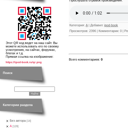
Прослушать отрывок произведения:
Категория
:
А
|
Добавил
:
ipod-book
Просмотров
:
2396
|
Комментарии
:
0
|
Ре
Этот QR код ведет на наш сайт. Вы
можете использовать его по своему
усмотрению, на сайтах, форумах,
блогах и т.д.
Прямая ссылка на изображение:
Всего комментариев
:
0
https://ipod-book.ru/qr.png
Поиск
Категории раздела
Без автора
[14]
А
[129]