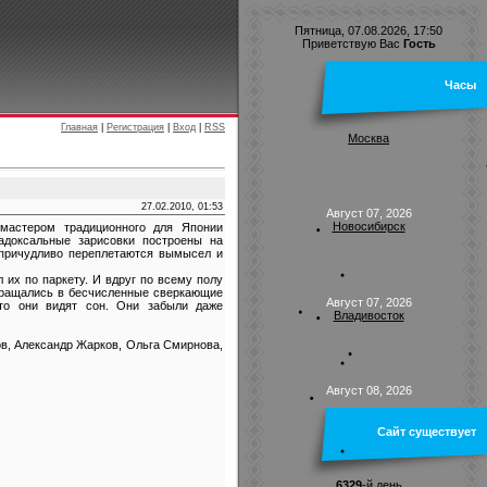
Пятница, 07.08.2026, 17:50
Приветствую Вас
Гость
Часы
Главная
|
Регистрация
|
Вход
|
RSS
Москва
27.02.2010, 01:53
Август 07, 2026
Новосибирск
мастером традиционного для Японии
радоксальные зарисовки построены на
 причудливо переплетаются вымысел и
 их по паркету. И вдруг по всему полу
евращались в бесчисленные сверкающие
Август 07, 2026
то они видят сон. Они забыли даже
Владивосток
в, Александр Жарков, Ольга Смирнова,
Август 08, 2026
Сайт существует
6329
-й день