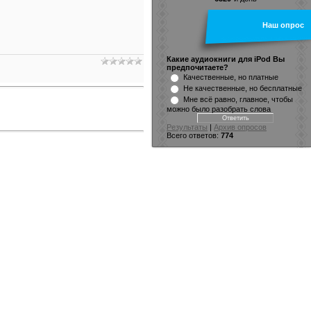
Наш опрос
Какие аудиокниги для iPod Вы
предпочитаете?
Качественные, но платные
Не качественные, но бесплатные
Мне всё равно, главное, чтобы
можно было разобрать слова
Результаты
|
Архив опросов
Всего ответов:
774