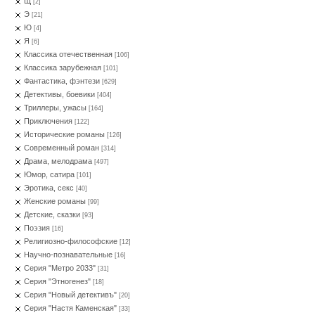
Щ
[2]
Э
[21]
Ю
[4]
Я
[6]
Классика отечественная
[106]
Классика зарубежная
[101]
Фантастика, фэнтези
[629]
Детективы, боевики
[404]
Триллеры, ужасы
[164]
Приключения
[122]
Исторические романы
[126]
Современный роман
[314]
Драма, мелодрама
[497]
Юмор, сатира
[101]
Эротика, секс
[40]
Женские романы
[99]
Детские, сказки
[93]
Поэзия
[16]
Религиозно-философские
[12]
Научно-познавательные
[16]
Серия "Метро 2033"
[31]
Серия "Этногенез"
[18]
Серия "Новый детективъ"
[20]
Серия "Настя Каменская"
[33]