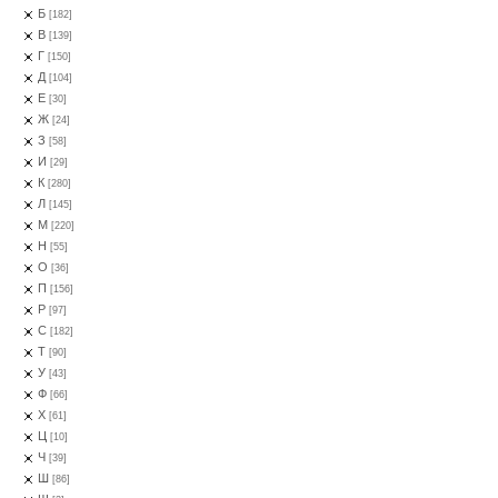
Б
[182]
В
[139]
Г
[150]
Д
[104]
Е
[30]
Ж
[24]
З
[58]
И
[29]
К
[280]
Л
[145]
М
[220]
Н
[55]
О
[36]
П
[156]
Р
[97]
С
[182]
Т
[90]
У
[43]
Ф
[66]
Х
[61]
Ц
[10]
Ч
[39]
Ш
[86]