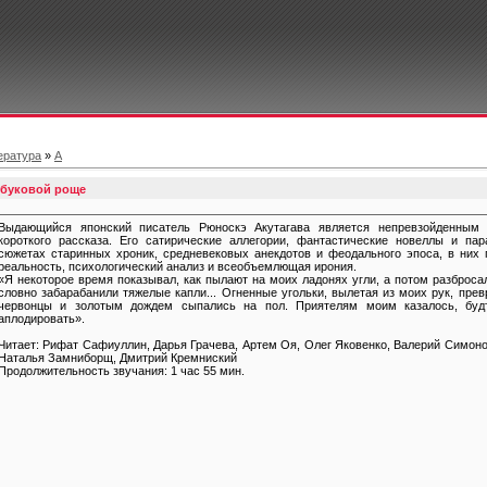
ература
»
А
мбуковой роще
Выдающийся японский писатель Рюноскэ Акутагава является непревзойденным 
короткого рассказа. Его сатирические аллегории, фантастические новеллы и па
сюжетах старинных хроник, средневековых анекдотов и феодального эпоса, в них
реальность, психологический анализ и всеобъемлющая ирония.
«Я некоторое время показывал, как пылают на моих ладонях угли, а потом разбросал
словно забарабанили тяжелые капли... Огненные угольки, вылетая из моих рук, пр
червонцы и золотым дождем сыпались на пол. Приятелям моим казалось, буд
аплодировать».
Читает: Рифат Сафиуллин, Дарья Грачева, Артем Оя, Олег Яковенко, Валерий Симоно
Наталья Замниборщ, Дмитрий Кремниский
Продолжительность звучания: 1 час 55 мин.