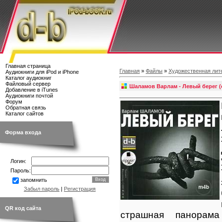
Главная страница
Главная
»
Файлы
»
Художественная лит
Аудиокниги для iPod и iPhone
Каталог аудиокниг
Файловый сервер
Шаламов Варлам - Левый берег (
Добавление в iTunes
Аудиокниги почтой
Форум
Обратная связь
Каталог сайтов
Форма входа
Логин:
Пароль:
запомнить
Забыл пароль
|
Регистрация
QR код сайта
страшная панорама