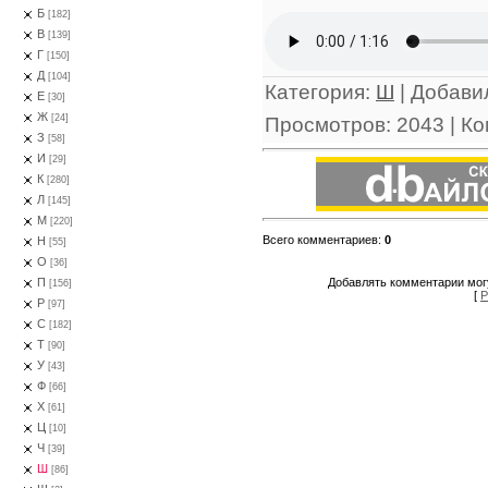
Б
[182]
В
[139]
Г
[150]
Д
[104]
Категория
:
Ш
|
Добави
Е
[30]
Ж
[24]
Просмотров
:
2043
|
Ко
З
[58]
И
[29]
К
[280]
Л
[145]
М
[220]
Всего комментариев
:
0
Н
[55]
О
[36]
Добавлять комментарии могу
П
[156]
[
Р
Р
[97]
С
[182]
Т
[90]
У
[43]
Ф
[66]
Х
[61]
Ц
[10]
Ч
[39]
Ш
[86]