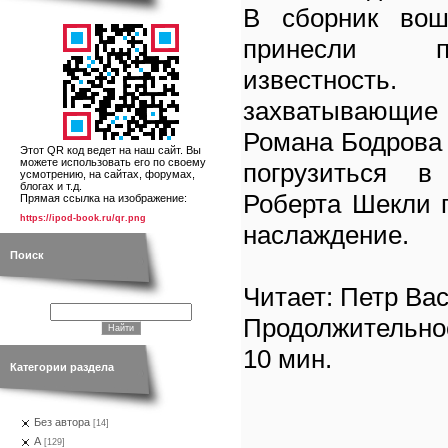
В сборник вош
принесли п
известнос
захватывающи
Романа Бодрова 
Этот QR код ведет на наш сайт. Вы
можете использовать его по своему
погрузиться в
усмотрению, на сайтах, форумах,
блогах и т.д.
Роберта Шекли 
Прямая ссылка на изображение:
https://ipod-book.ru/qr.png
наслаждение.
Поиск
Читает: Петр Ва
Продолжительно
10 мин.
Категории раздела
Без автора
[14]
А
[129]