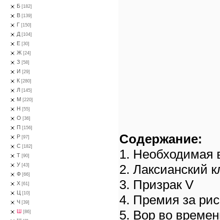
Б
[182]
В
[139]
Г
[150]
Д
[104]
Е
[30]
Ж
[24]
З
[58]
И
[29]
К
[280]
Л
[145]
М
[220]
Н
[55]
О
[36]
П
[156]
Содержание:
Р
[97]
С
[182]
1. Необходимая
Т
[90]
У
2. Лаксианский 
[43]
Ф
[66]
3. Призрак V
Х
[61]
Ц
[10]
4. Премия за рис
Ч
[39]
5. Вор во време
Ш
[86]