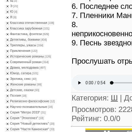
Щ
[2]
6. Последнее сл
Э
[21]
Ю
[4]
7. Пленники Ман
Я
[6]
8. Дипл
Классика отечественная
[106]
Классика зарубежная
[101]
неприкосновенно
Фантастика, фэнтези
[629]
Детективы, боевики
9. Песнь звездн
[404]
Триллеры, ужасы
[164]
Приключения
[122]
Исторические романы
[126]
Прослушать отры
Современный роман
[314]
Драма, мелодрама
[497]
Юмор, сатира
[101]
Эротика, секс
[40]
Женские романы
[99]
Детские, сказки
[93]
Категория
:
Ш
|
Д
Поэзия
[16]
Религиозно-философские
[12]
Просмотров
:
222
Научно-познавательные
[16]
Серия "Метро 2033"
[31]
Рейтинг
:
0.0
/
0
Серия "Этногенез"
[18]
Серия "Новый детективъ"
[20]
Серия "Настя Каменская"
[33]