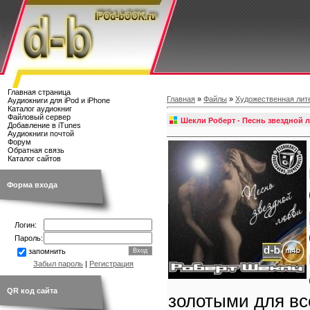
Главная страница
Главная
»
Файлы
»
Художественная лит
Аудиокниги для iPod и iPhone
Каталог аудиокниг
Файловый сервер
Шекли Роберт - Песнь звездной 
Добавление в iTunes
Аудиокниги почтой
Форум
Обратная связь
Каталог сайтов
Форма входа
Логин:
Пароль:
запомнить
Забыл пароль
|
Регистрация
QR код сайта
золотыми для вс