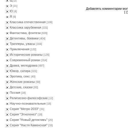
Щ
[2]
Э
[21]
Добавлять комментарии могу
Ю
[4]
[
Р
Я
[6]
Классика отечественная
[106]
Классика зарубежная
[101]
Фантастика, фэнтези
[629]
Детективы, боевики
[404]
Триллеры, ужасы
[164]
Приключения
[122]
Исторические романы
[126]
Современный роман
[314]
Драма, мелодрама
[497]
Юмор, сатира
[101]
Эротика, секс
[40]
Женские романы
[99]
Детские, сказки
[93]
Поэзия
[16]
Религиозно-философские
[12]
Научно-познавательные
[16]
Серия "Метро 2033"
[31]
Серия "Этногенез"
[18]
Серия "Новый детективъ"
[20]
Серия "Настя Каменская"
[33]