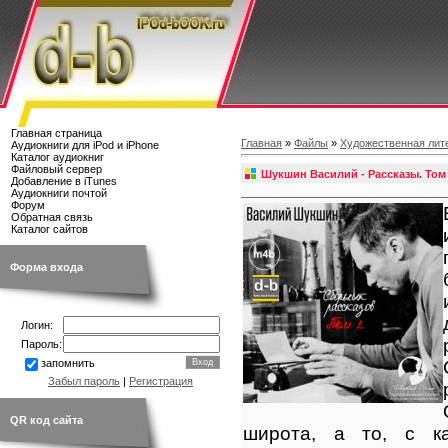
Главная страница
Главная
»
Файлы
»
Художественная лит
Аудиокниги для iPod и iPhone
Каталог аудиокниг
Файловый сервер
Шукшин Василий - Рассказы. Том
Добавление в iTunes
Аудиокниги почтой
Форум
Обратная связь
Каталог сайтов
Форма входа
Логин:
Пароль:
запомнить
Забыл пароль
|
Регистрация
QR код сайта
широта, а то, с к