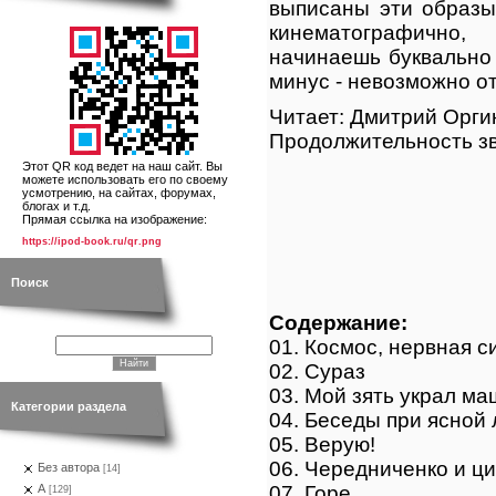
выписаны эти образы
кинематографично
начинаешь буквально
минус - невозможно о
Читает: Дмитрий Орги
Продолжительность зв
Этот QR код ведет на наш сайт. Вы
можете использовать его по своему
усмотрению, на сайтах, форумах,
блогах и т.д.
Прямая ссылка на изображение:
https://ipod-book.ru/qr.png
Поиск
Содержание:
01. Космос, нервная с
02. Сураз
03. Мой зять украл м
Категории раздела
04. Беседы при ясной 
05. Верую!
06. Чередниченко и ци
Без автора
[14]
07. Горе
А
[129]