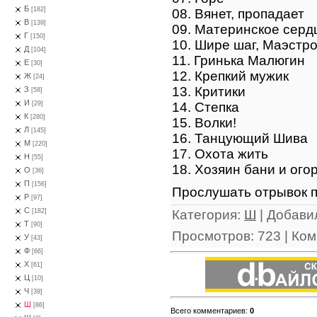
Б
[182]
08. Вянет, пропадает
В
[139]
09. Материнское серд
Г
[150]
10. Шире шаг, Маэстр
Д
[104]
11. Гринька Малюгин
Е
[30]
12. Крепкий мужик
Ж
[24]
13. Критики
З
[58]
И
14. Степка
[29]
К
[280]
15. Волки!
Л
[145]
16. Танцующий Шива
М
[220]
17. Охота жить
Н
[55]
18. Хозяин бани и ого
О
[36]
П
[156]
Прослушать отрывок п
Р
[97]
С
Категория
:
Ш
|
Добави
[182]
Т
[90]
Просмотров
:
723
|
Ком
У
[43]
Ф
[66]
Х
[61]
Ц
[10]
Ч
[39]
Ш
[86]
Всего комментариев
:
0