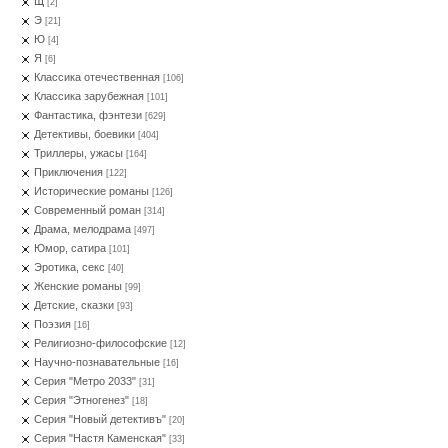
Щ
[2]
Э
[21]
Ю
[4]
Я
[6]
Классика отечественная
[106]
Классика зарубежная
[101]
Фантастика, фэнтези
[629]
Детективы, боевики
[404]
Триллеры, ужасы
[164]
Приключения
[122]
Исторические романы
[126]
Современный роман
[314]
Драма, мелодрама
[497]
Юмор, сатира
[101]
Эротика, секс
[40]
Женские романы
[99]
Детские, сказки
[93]
Поэзия
[16]
Религиозно-философские
[12]
Научно-познавательные
[16]
Серия "Метро 2033"
[31]
Серия "Этногенез"
[18]
Серия "Новый детективъ"
[20]
Серия "Настя Каменская"
[33]