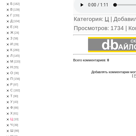
Б
[182]
В
[139]
Г
[150]
Категория
:
Ц
|
Добави
Д
[104]
Просмотров
:
1734
|
Ко
Е
[30]
Ж
[24]
З
[58]
И
[29]
К
[280]
Л
[145]
Всего комментариев
:
0
М
[220]
Н
[55]
Добавлять комментарии могу
О
[36]
[
Р
П
[156]
Р
[97]
С
[182]
Т
[90]
У
[43]
Ф
[66]
Х
[61]
Ц
[10]
Ч
[39]
Ш
[86]