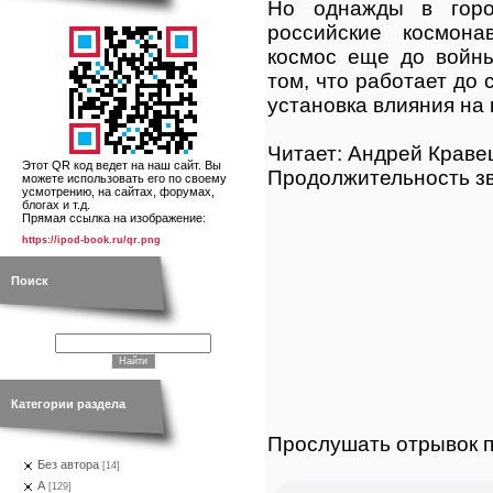
Но однажды в горо
российские космона
космос еще до войны
том, что работает до 
установка влияния на 
Читает: Андрей Краве
Этот QR код ведет на наш сайт. Вы
Продолжительность зв
можете использовать его по своему
усмотрению, на сайтах, форумах,
блогах и т.д.
Прямая ссылка на изображение:
https://ipod-book.ru/qr.png
Поиск
Категории раздела
Прослушать отрывок п
Без автора
[14]
А
[129]