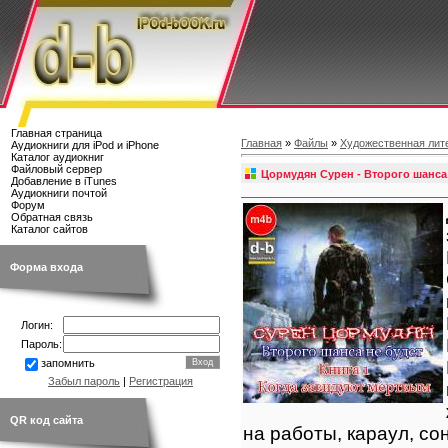
Главная страница
Главная
»
Файлы
»
Художественная лит
Аудиокниги для iPod и iPhone
Каталог аудиокниг
Файловый сервер
Цормудян Сурен - Второго шанса 
Добавление в iTunes
Аудиокниги почтой
Форум
Обратная связь
Каталог сайтов
Форма входа
Логин:
Пароль:
запомнить
Забыл пароль
|
Регистрация
QR код сайта
на работы, караул, сон