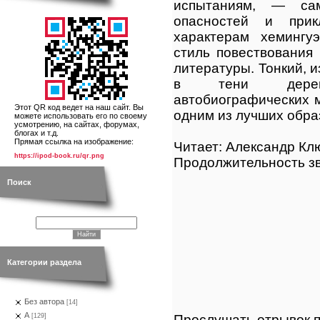
испытаниям, — са
опасностей и прик
характерам хемингу
стиль повествования
литературы. Тонкий, 
в тени дерев
автобиографических 
Этот QR код ведет на наш сайт. Вы
одним из лучших обра
можете использовать его по своему
усмотрению, на сайтах, форумах,
блогах и т.д.
Прямая ссылка на изображение:
Читает: Александр Кл
https://ipod-book.ru/qr.png
Продолжительность зв
Поиск
Категории раздела
Без автора
[14]
А
Прослушать отрывок п
[129]