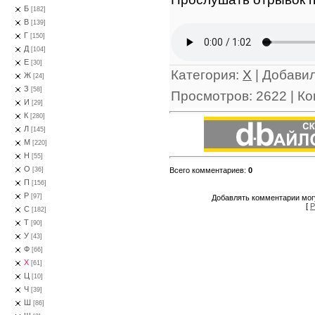
Б
[182]
В
[139]
Г
[150]
Д
[104]
Е
[30]
Категория
:
Х
|
Добави
Ж
[24]
З
[58]
Просмотров
:
2622
|
Ко
И
[29]
К
[280]
Л
[145]
М
[220]
Н
[55]
О
Всего комментариев
:
0
[36]
П
[156]
Р
[97]
Добавлять комментарии могу
[
Р
С
[182]
Т
[90]
У
[43]
Ф
[66]
Х
[61]
Ц
[10]
Ч
[39]
Ш
[86]