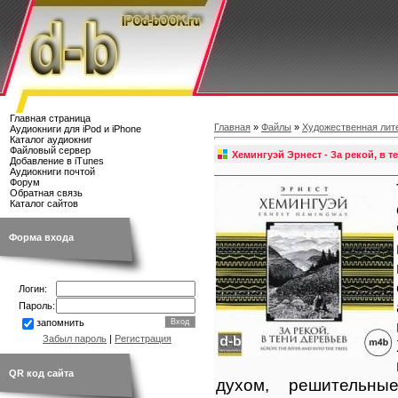
Главная страница
Главная
»
Файлы
»
Художественная лит
Аудиокниги для iPod и iPhone
Каталог аудиокниг
Файловый сервер
Хемингуэй Эрнест - За рекой, в т
Добавление в iTunes
Аудиокниги почтой
Форум
Обратная связь
Каталог сайтов
Форма входа
Логин:
Пароль:
запомнить
Забыл пароль
|
Регистрация
QR код сайта
духом, решительны