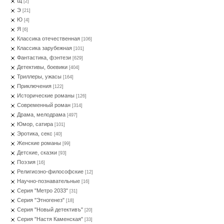
Щ
[2]
Э
[21]
Ю
[4]
Я
[6]
Классика отечественная
[106]
Классика зарубежная
[101]
Фантастика, фэнтези
[629]
Детективы, боевики
[404]
Триллеры, ужасы
[164]
Приключения
[122]
Исторические романы
[126]
Современный роман
[314]
Драма, мелодрама
[497]
Юмор, сатира
[101]
Эротика, секс
[40]
Женские романы
[99]
Детские, сказки
[93]
Поэзия
[16]
Религиозно-философские
[12]
Научно-познавательные
[16]
Серия "Метро 2033"
[31]
Серия "Этногенез"
[18]
Серия "Новый детективъ"
[20]
Серия "Настя Каменская"
[33]