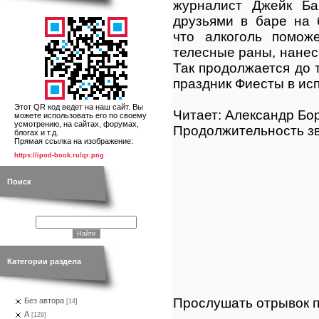
журналист Джейк Ба
друзьями в баре на 
что алкоголь помож
телесные раны, нане
Так продолжается до т
праздник Фиесты в ис
Этот QR код ведет на наш сайт. Вы
Читает: Александр Бо
можете использовать его по своему
усмотрению, на сайтах, форумах,
Продолжительность зв
блогах и т.д.
Прямая ссылка на изображение:
https://ipod-book.ru/qr.png
Поиск
Категории раздела
Прослушать отрывок п
Без автора
[14]
А
[129]