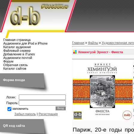
Главная страница
Главная
»
Файлы
»
Художественная лит
Аудиокниги для iPod и iPhone
Каталог аудиокниг
Файловый сервер
Хемингуэй Эрнест - Фиеста
Добавление в iTunes
Аудиокниги почтой
Форум
Обратная связь
Каталог сайтов
Форма входа
Логин:
Пароль:
запомнить
Забыл пароль
|
Регистрация
QR код сайта
Париж, 20-е годы пр