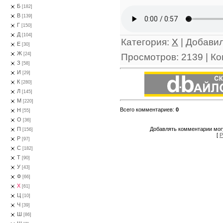
Б
[182]
В
[139]
Г
[150]
Д
[104]
Категория
:
Х
|
Добави
Е
[30]
Ж
[24]
Просмотров
:
2139
|
Ко
З
[58]
И
[29]
К
[280]
Л
[145]
М
[220]
Всего комментариев
:
0
Н
[55]
О
[36]
Добавлять комментарии могу
П
[156]
[
Р
Р
[97]
С
[182]
Т
[90]
У
[43]
Ф
[66]
Х
[61]
Ц
[10]
Ч
[39]
Ш
[86]