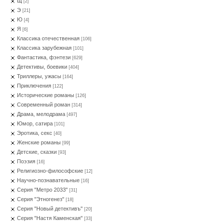
Щ
[2]
Э
[21]
Ю
[4]
Я
[6]
Классика отечественная
[106]
Классика зарубежная
[101]
Фантастика, фэнтези
[629]
Детективы, боевики
[404]
Триллеры, ужасы
[164]
Приключения
[122]
Исторические романы
[126]
Современный роман
[314]
Драма, мелодрама
[497]
Юмор, сатира
[101]
Эротика, секс
[40]
Женские романы
[99]
Детские, сказки
[93]
Поэзия
[16]
Религиозно-философские
[12]
Научно-познавательные
[16]
Серия "Метро 2033"
[31]
Серия "Этногенез"
[18]
Серия "Новый детективъ"
[20]
Серия "Настя Каменская"
[33]