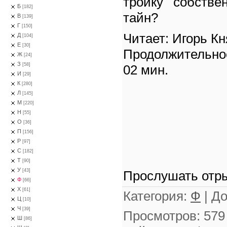
тройку собстве
Б
[182]
тайн?
В
[139]
Г
[150]
Читает: Игорь Кн
Д
[104]
Е
[30]
Продолжительно
Ж
[24]
З
[58]
02 мин.
И
[29]
К
[280]
Л
[145]
М
[220]
Н
[55]
О
[36]
П
[156]
Р
[97]
С
[182]
Т
[90]
У
[43]
Прослушать отры
Ф
[66]
Х
[61]
Категория
:
Ф
|
До
Ц
[10]
Ч
[39]
Просмотров
:
579
Ш
[86]