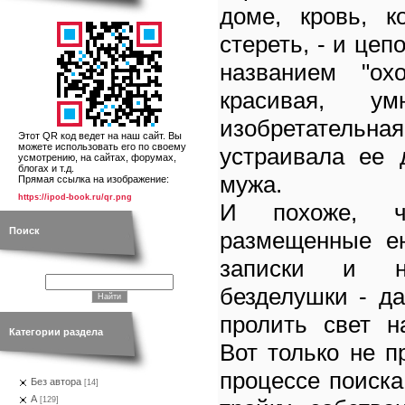
доме, кровь, к
стереть, - и цеп
названием "ох
красивая, у
изобретатель
Этот QR код ведет на наш сайт. Вы
можете использовать его по своему
устраивала ее 
усмотрению, на сайтах, форумах,
блогах и т.д.
мужа.
Прямая ссылка на изображение:
https://ipod-book.ru/qr.png
И похоже, ч
Поиск
размещенные е
записки и н
безделушки - д
пролить свет н
Категории раздела
Вот только не п
процессе поиска
Без автора
[14]
А
[129]