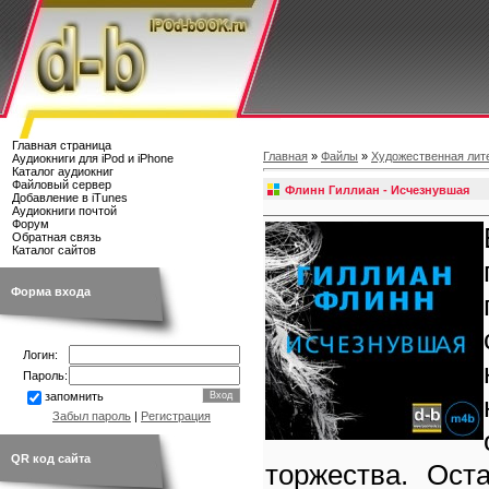
Главная страница
Главная
»
Файлы
»
Художественная лит
Аудиокниги для iPod и iPhone
Каталог аудиокниг
Файловый сервер
Флинн Гиллиан - Исчезнувшая
Добавление в iTunes
Аудиокниги почтой
Форум
Обратная связь
Каталог сайтов
Форма входа
Логин:
Пароль:
запомнить
Забыл пароль
|
Регистрация
QR код сайта
торжества. Ост