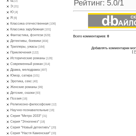
Рейтинг
:
5.0
/
1
Щ
[2]
Э
[21]
Ю
[4]
Я
[6]
Классика отечественная
[106]
Классика зарубежная
[101]
Фантастика, фэнтези
[629]
Всего комментариев
:
0
Детективы, боевики
[404]
Триллеры, ужасы
[164]
Добавлять комментарии могу
[
Р
Приключения
[122]
Исторические романы
[126]
Современный роман
[314]
Драма, мелодрама
[497]
Юмор, сатира
[101]
Эротика, секс
[40]
Женские романы
[99]
Детские, сказки
[93]
Поэзия
[16]
Религиозно-философские
[12]
Научно-познавательные
[16]
Серия "Метро 2033"
[31]
Серия "Этногенез"
[18]
Серия "Новый детективъ"
[20]
Серия "Настя Каменская"
[33]