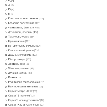
Щ
[2]
Э
[21]
Ю
[4]
Я
[6]
Классика отечественная
[106]
Классика зарубежная
[101]
Фантастика, фэнтези
[629]
Детективы, боевики
[404]
Триллеры, ужасы
[164]
Приключения
[122]
Исторические романы
[126]
Современный роман
[314]
Драма, мелодрама
[497]
Юмор, сатира
[101]
Эротика, секс
[40]
Женские романы
[99]
Детские, сказки
[93]
Поэзия
[16]
Религиозно-философские
[12]
Научно-познавательные
[16]
Серия "Метро 2033"
[31]
Серия "Этногенез"
[18]
Серия "Новый детективъ"
[20]
Серия "Настя Каменская"
[33]