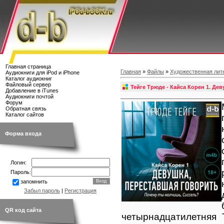
Главная страница
Главная
»
Файлы
»
Художественная лит
Аудиокниги для iPod и iPhone
Каталог аудиокниг
Файловый сервер
Тейге Трюде - Кайса Корен 1. Де
Добавление в iTunes
Аудиокниги почтой
Форум
Обратная связь
Каталог сайтов
Форма входа
Логин:
Пароль:
запомнить
Забыл пароль
|
Регистрация
QR код сайта
четырнадцатилетняя 