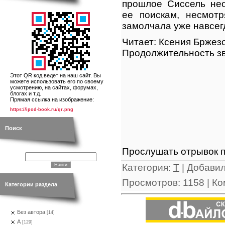
прошлое Сиссель нео
ее поискам, несмотр
замолчала уже навсег
Читает: Ксения Бржез
Продолжительность зв
Этот QR код ведет на наш сайт. Вы
можете использовать его по своему
усмотрению, на сайтах, форумах,
блогах и т.д.
Прямая ссылка на изображение:
https://ipod-book.ru/qr.png
Поиск
Прослушать отрывок п
Категория
:
Т
|
Добави
Просмотров
:
1158
|
Ко
Категории раздела
Без автора
[14]
А
[129]