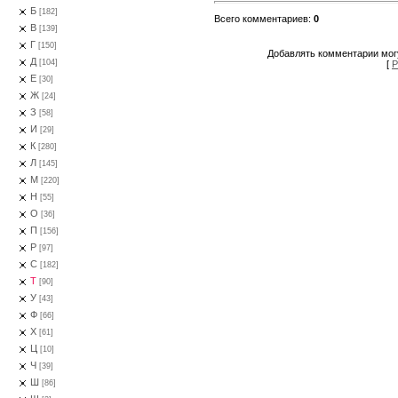
Б
[182]
Всего комментариев
:
0
В
[139]
Г
[150]
Добавлять комментарии могу
Д
[104]
[
Р
Е
[30]
Ж
[24]
З
[58]
И
[29]
К
[280]
Л
[145]
М
[220]
Н
[55]
О
[36]
П
[156]
Р
[97]
С
[182]
Т
[90]
У
[43]
Ф
[66]
Х
[61]
Ц
[10]
Ч
[39]
Ш
[86]