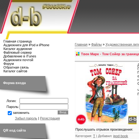
Главная страница
Главная
»
Файлы
»
Художественная лит
Аудиокниги для iPod и iPhone
Каталог аудиокниг
Файловый сервер
Твен Марк - Том Сойер за границ
Добавление в iTunes
Аудиокниги почтой
Форум
Обратная связь
Каталог сайтов
Форма входа
Логин:
Пароль:
запомнить
Забыл пароль
|
Регистрация
Прослушать отрывок произведения:
QR код сайта
Категория
:
Т
|
Добавил
:
ipod-book