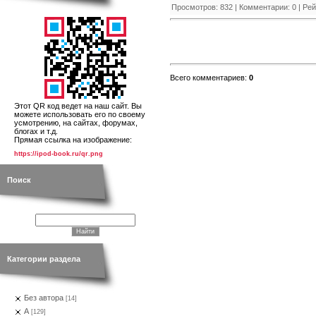
Просмотров
:
832
|
Комментарии
:
0
|
Рей
Всего комментариев
:
0
Этот QR код ведет на наш сайт. Вы
можете использовать его по своему
усмотрению, на сайтах, форумах,
блогах и т.д.
Прямая ссылка на изображение:
https://ipod-book.ru/qr.png
Поиск
Категории раздела
Без автора
[14]
А
[129]