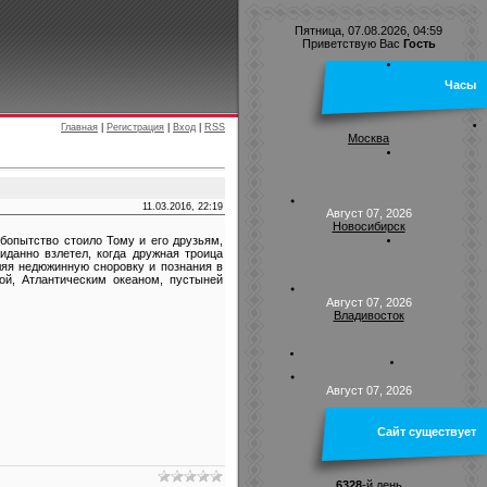
Пятница, 07.08.2026, 04:59
Приветствую Вас
Гость
Часы
Главная
|
Регистрация
|
Вход
|
RSS
Москва
11.03.2016, 22:19
Август 07, 2026
Новосибирск
опытство стоило Тому и его друзьям,
иданно взлетел, когда дружная троица
яя недюжинную сноровку и познания в
ой, Атлантическим океаном, пустыней
Август 07, 2026
Владивосток
Август 07, 2026
Сайт существует
6328
-й день