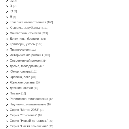
Щ
[2]
Э
[21]
Ю
[4]
Я
[6]
Классика отечественная
[106]
Классика зарубежная
[101]
Фантастика, фэнтези
[629]
Детективы, боевики
[404]
Триллеры, ужасы
[164]
Приключения
[122]
Исторические романы
[126]
Современный роман
[314]
Драма, мелодрама
[497]
Юмор, сатира
[101]
Эротика, секс
[40]
Женские романы
[99]
Детские, сказки
[93]
Поэзия
[16]
Религиозно-философские
[12]
Научно-познавательные
[16]
Серия "Метро 2033"
[31]
Серия "Этногенез"
[18]
Серия "Новый детективъ"
[20]
Серия "Настя Каменская"
[33]