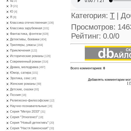
Щ
[2]
Э
[21]
Ю
[4]
Категория
:
Т
|
До
Я
[6]
Классика отечественная
[106]
Просмотров
:
146
Классика зарубежная
[101]
Рейтинг
:
0.0
/
0
Фантастика, фэнтези
[629]
Детективы, боевики
[404]
Триллеры, ужасы
[164]
Приключения
[122]
Исторические романы
[126]
Современный роман
[314]
Драма, мелодрама
[497]
Всего комментариев
:
0
Юмор, сатира
[101]
Эротика, секс
[40]
Добавлять комментарии могу
[
Р
Женские романы
[99]
Детские, сказки
[93]
Поэзия
[16]
Религиозно-философские
[12]
Научно-познавательные
[16]
Серия "Метро 2033"
[31]
Серия "Этногенез"
[18]
Серия "Новый детективъ"
[20]
Серия "Настя Каменская"
[33]