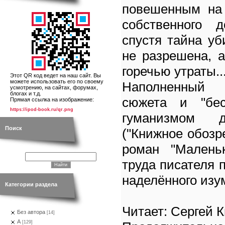
повешенным на 
собственного 
спустя тайна у
не разрешена, 
горечью утраты..
Этот QR код ведет на наш сайт. Вы
можете использовать его по своему
Наполненный 
усмотрению, на сайтах, форумах,
блогах и т.д.
сюжета и "бес
Прямая ссылка на изображение:
https://ipod-book.ru/qr.png
гуманизмом д
Поиск
("Книжное обозр
роман "Маленьк
труда писателя 
наделённого изу
Категории раздела
Читает: Сергей 
Без автора
[14]
А
[129]