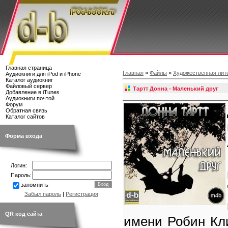
Главная страница
Главная
»
Файлы
»
Художественная лит
Аудиокниги для iPod и iPhone
Каталог аудиокниг
Файловый сервер
Тартт Донна - Маленький друг
Добавление в iTunes
Аудиокниги почтой
Форум
Обратная связь
Каталог сайтов
Форма входа
Логин:
Пароль:
запомнить
Забыл пароль
|
Регистрация
QR код сайта
имени Робин Кл