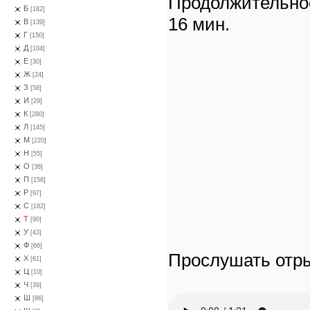
Продолжительно
Б
[182]
16 мин.
В
[139]
Г
[150]
Д
[104]
Е
[30]
Ж
[24]
З
[58]
И
[29]
К
[280]
Л
[145]
М
[220]
Н
[55]
О
[36]
П
[156]
Р
[97]
С
[182]
Т
[90]
У
[43]
Ф
[66]
Прослушать отры
Х
[61]
Ц
[10]
Ч
[39]
Ш
[86]