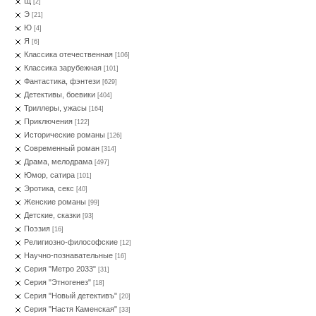
Щ
[2]
Э
[21]
Ю
[4]
Я
[6]
Классика отечественная
[106]
Классика зарубежная
[101]
Фантастика, фэнтези
[629]
Детективы, боевики
[404]
Триллеры, ужасы
[164]
Приключения
[122]
Исторические романы
[126]
Современный роман
[314]
Драма, мелодрама
[497]
Юмор, сатира
[101]
Эротика, секс
[40]
Женские романы
[99]
Детские, сказки
[93]
Поэзия
[16]
Религиозно-философские
[12]
Научно-познавательные
[16]
Серия "Метро 2033"
[31]
Серия "Этногенез"
[18]
Серия "Новый детективъ"
[20]
Серия "Настя Каменская"
[33]