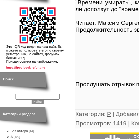
"Времени умирать", к
ли доползут до "време
Читает: Максим Серге
Продолжительность зв
Этот QR код ведет на наш сайт. Вы
можете использовать его по своему
усмотрению, на сайтах, форумах,
блогах и т.д.
Прямая ссылка на изображение:
https://ipod-book.ru/qr.png
Поиск
Прослушать отрывок п
Категория
:
Р
|
Добави
Категории раздела
Просмотров
:
1419
|
Ко
Без автора
[14]
А
[129]