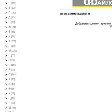
Б
[182]
В
[139]
Г
[150]
Всего комментариев
:
0
Д
[104]
Е
[30]
Добавлять комментарии могу
[
Р
Ж
[24]
З
[58]
И
[29]
К
[280]
Л
[145]
М
[220]
Н
[55]
О
[36]
П
[156]
Р
[97]
С
[182]
Т
[90]
У
[43]
Ф
[66]
Х
[61]
Ц
[10]
Ч
[39]
Ш
[86]