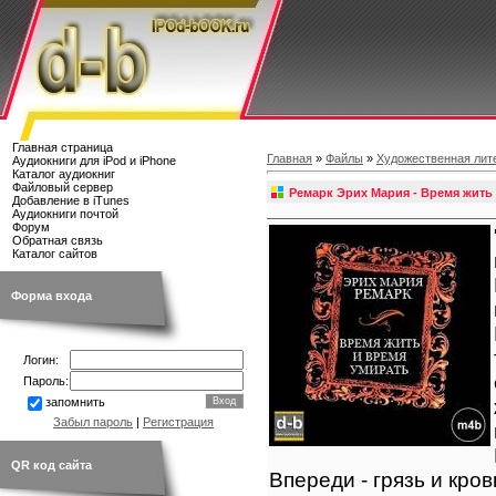
Главная страница
Главная
»
Файлы
»
Художественная лит
Аудиокниги для iPod и iPhone
Каталог аудиокниг
Файловый сервер
Ремарк Эрих Мария - Время жить
Добавление в iTunes
Аудиокниги почтой
Форум
Обратная связь
Каталог сайтов
Форма входа
Логин:
Пароль:
запомнить
Забыл пароль
|
Регистрация
QR код сайта
Впереди - грязь и кро