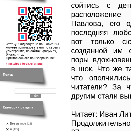
сойтись с дет
расположение
Павлова, его о
последняя любо
вот только сю
Этот QR код ведет на наш сайт. Вы
можете использовать его по своему
созданной им 
усмотрению, на сайтах, форумах,
блогах и т.д.
поры вдохновен
Прямая ссылка на изображение:
https://ipod-book.ru/qr.png
в шок. Что же т
Поиск
что ополчилис
читатели? За ч
другим стали вы
Категории раздела
Читает: Иван Ли
Продолжительно
Без автора
[14]
А
[129]