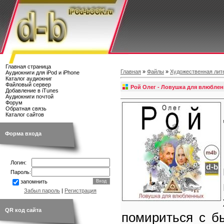
Главная страница
Главная
»
Файлы
»
Художественная лит
Аудиокниги для iPod и iPhone
Каталог аудиокниг
Файловый сервер
Рой Олег - Ловушка для влюбле
Добавление в iTunes
Аудиокниги почтой
Форум
Обратная связь
Каталог сайтов
Форма входа
Логин:
Пароль:
запомнить
Забыл пароль
|
Регистрация
QR код сайта
помириться с б