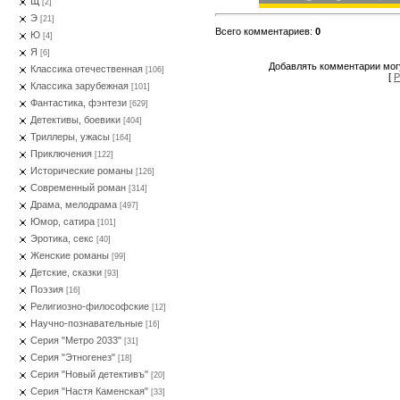
Щ
[2]
Э
[21]
Всего комментариев
:
0
Ю
[4]
Я
[6]
Добавлять комментарии могу
Классика отечественная
[106]
[
Р
Классика зарубежная
[101]
Фантастика, фэнтези
[629]
Детективы, боевики
[404]
Триллеры, ужасы
[164]
Приключения
[122]
Исторические романы
[126]
Современный роман
[314]
Драма, мелодрама
[497]
Юмор, сатира
[101]
Эротика, секс
[40]
Женские романы
[99]
Детские, сказки
[93]
Поэзия
[16]
Религиозно-философские
[12]
Научно-познавательные
[16]
Серия "Метро 2033"
[31]
Серия "Этногенез"
[18]
Серия "Новый детективъ"
[20]
Серия "Настя Каменская"
[33]