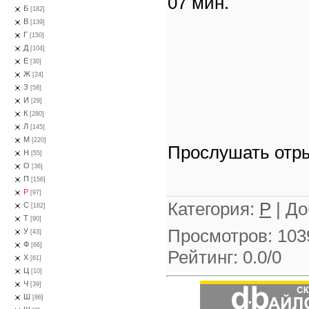
07 мин.
Б
[182]
В
[139]
Г
[150]
Д
[104]
Е
[30]
Ж
[24]
З
[58]
И
[29]
К
[280]
Л
[145]
М
[220]
Прослушать отры
Н
[55]
О
[36]
П
[156]
Р
[97]
Категория
:
Р
|
До
С
[182]
Т
[90]
Просмотров
:
103
У
[43]
Ф
[66]
Рейтинг
:
0.0
/
0
Х
[61]
Ц
[10]
Ч
[39]
Ш
[86]