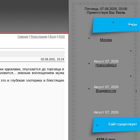
Пятница, 07.08.2026, 03:06
Приветствую Вас
Гость
Часы
Главная
|
Регистрация
|
Вход
|
RSS
Москва
02.06.2011, 15:24
Август 07, 2026
Новосибирск
и идеалами, опускается до торговца в
тановится... земным воплощением мужа
это и глубокая эзотерика и блестящее
Август 07, 2026
Владивосток
Август 07, 2026
Сайт существует
6328
-й день