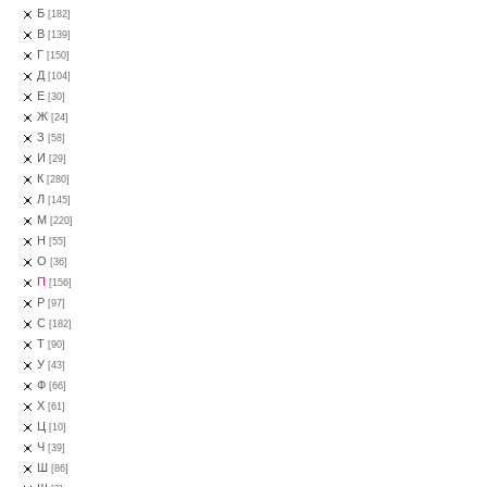
Б
[182]
В
[139]
Г
[150]
Д
[104]
Е
[30]
Ж
[24]
З
[58]
И
[29]
К
[280]
Л
[145]
М
[220]
Н
[55]
О
[36]
П
[156]
Р
[97]
С
[182]
Т
[90]
У
[43]
Ф
[66]
Х
[61]
Ц
[10]
Ч
[39]
Ш
[86]