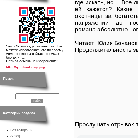
где искать, но… Все л
ей кажется? Какие
охотницы за богатст
напряжении до пос
романа абсолютно не
Читает: Юлия Бочанов
Этот QR код ведет на наш сайт. Вы
Продолжительность зв
можете использовать его по своему
усмотрению, на сайтах, форумах,
блогах и т.д.
Прямая ссылка на изображение:
https://ipod-book.ru/qr.png
Поиск
Категории раздела
Прослушать отрывок п
Без автора
[14]
А
[129]