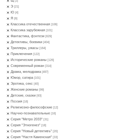
Щ
[2]
Э
[21]
Ю
[4]
Я
[6]
Классика отечественная
[106]
Классика зарубежная
[101]
Фантастика, фэнтези
[629]
Детективы, боевики
[404]
Триллеры, ужасы
[164]
Приключения
[122]
Исторические романы
[126]
Современный роман
[314]
Драма, мелодрама
[497]
Юмор, сатира
[101]
Эротика, секс
[40]
Женские романы
[99]
Детские, сказки
[93]
Поэзия
[16]
Религиозно-философские
[12]
Научно-познавательные
[16]
Серия "Метро 2033"
[31]
Серия "Этногенез"
[18]
Серия "Новый детективъ"
[20]
Серия "Настя Каменская"
[33]