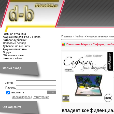
Главная страница
Главная
»
Файлы
»
Художественная лит
Аудиокниги для iPod и iPhone
Каталог аудиокниг
Файловый сервер
Павлович Мария - Сафари для б
Добавление в iTunes
Аудиокниги почтой
Форум
Обратная связь
Каталог сайтов
Форма входа
Логин:
Пароль:
запомнить
Забыл пароль
|
Регистрация
QR код сайта
владеет конфиденциа