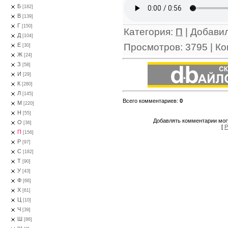
Б
[182]
В
[139]
Г
[150]
Категория
:
П
|
Добави
Д
[104]
Просмотров
:
3795
|
Ко
Е
[30]
Ж
[24]
З
[58]
И
[29]
К
[280]
Л
[145]
Всего комментариев
:
0
М
[220]
Н
[55]
Добавлять комментарии могу
О
[36]
[
Р
П
[156]
Р
[97]
С
[182]
Т
[90]
У
[43]
Ф
[66]
Х
[61]
Ц
[10]
Ч
[39]
Ш
[86]