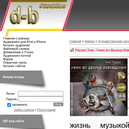
Главная страница
Главная
»
Файлы
»
Художественная лит
Аудиокниги для iPod и iPhone
Каталог аудиокниг
Файловый сервер
Пауэрс Тим - Ужин во Дворце И
Добавление в iTunes
Аудиокниги почтой
Форум
Обратная связь
Каталог сайтов
Форма входа
Логин:
Пароль:
запомнить
Забыл пароль
|
Регистрация
QR код сайта
жизнь музыко