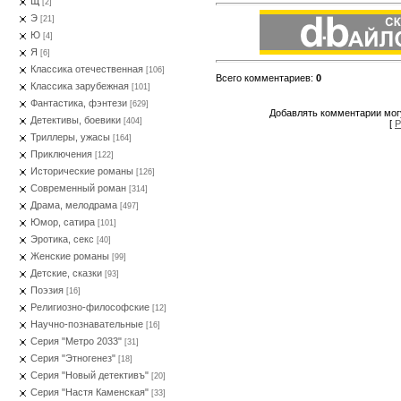
Щ
[2]
Э
[21]
Ю
[4]
Я
[6]
Классика отечественная
[106]
Всего комментариев
:
0
Классика зарубежная
[101]
Фантастика, фэнтези
[629]
Добавлять комментарии могу
Детективы, боевики
[404]
[
Р
Триллеры, ужасы
[164]
Приключения
[122]
Исторические романы
[126]
Современный роман
[314]
Драма, мелодрама
[497]
Юмор, сатира
[101]
Эротика, секс
[40]
Женские романы
[99]
Детские, сказки
[93]
Поэзия
[16]
Религиозно-философские
[12]
Научно-познавательные
[16]
Серия "Метро 2033"
[31]
Серия "Этногенез"
[18]
Серия "Новый детективъ"
[20]
Серия "Настя Каменская"
[33]