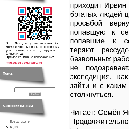
приходит Ирвин 
богатых людей ц
просьбой верн
попавшую к сек
попавшие к с
Этот QR код ведет на наш сайт. Вы
можете использовать его по своему
теряют рассуд
усмотрению, на сайтах, форумах,
блогах и т.д.
безвольных рабо
Прямая ссылка на изображение:
https://ipod-book.ru/qr.png
не подозревае
Поиск
экспедиция, ка
зайти и с каким
столкнуться.
Категории раздела
Читает: Семён 
Продолжительно
Без автора
[14]
А
[129]