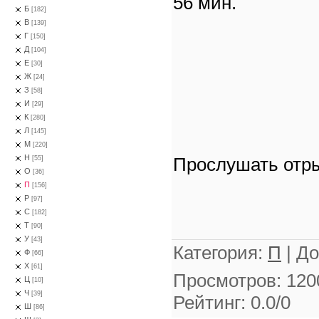
56 мин.
Б
[182]
В
[139]
Г
[150]
Д
[104]
Е
[30]
Ж
[24]
З
[58]
И
[29]
К
[280]
Л
[145]
М
[220]
Н
Прослушать отры
[55]
О
[36]
П
[156]
Р
[97]
С
[182]
Т
[90]
У
[43]
Категория
:
П
|
До
Ф
[66]
Х
[61]
Просмотров
:
120
Ц
[10]
Ч
[39]
Рейтинг
:
0.0
/
0
Ш
[86]