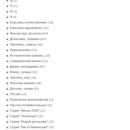
Щ
[2]
Э
[21]
Ю
[4]
Я
[6]
Классика отечественная
[106]
Классика зарубежная
[101]
Фантастика, фэнтези
[629]
Детективы, боевики
[404]
Триллеры, ужасы
[164]
Приключения
[122]
Исторические романы
[126]
Современный роман
[314]
Драма, мелодрама
[497]
Юмор, сатира
[101]
Эротика, секс
[40]
Женские романы
[99]
Детские, сказки
[93]
Поэзия
[16]
Религиозно-философские
[12]
Научно-познавательные
[16]
Серия "Метро 2033"
[31]
Серия "Этногенез"
[18]
Серия "Новый детективъ"
[20]
Серия "Настя Каменская"
[33]