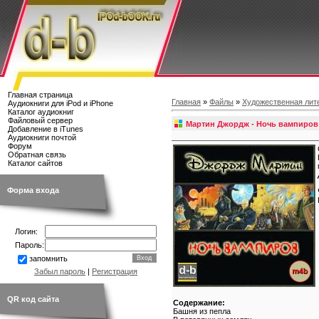
Главная страница
Главная
»
Файлы
»
Художественная лит
Аудиокниги для iPod и iPhone
Каталог аудиокниг
Файловый сервер
Мартин Джордж - Ночь вампиров 
Добавление в iTunes
Аудиокниги почтой
Форум
Обратная связь
Каталог сайтов
Форма входа
Логин:
Пароль:
запомнить
Забыл пароль
|
Регистрация
QR код сайта
Содержание:
Башня из пепла