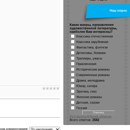
Наш опрос
Какие жанры, направления
художественной литературы,
наиболее Вам интересны?
Классика отечественная
Классика зарубежная
Фантастика, фэнтези
Детективы, боевики
Триллеры, ужасы
Приключения
Исторические романы
Современные романы
Драма, мелодрама
Юмор, сатира
Эротика, секс
Женские романы
Детские, сказки
Поэзия
Результаты
|
Архив опросов
Всего ответов:
2582
ода комментариев: