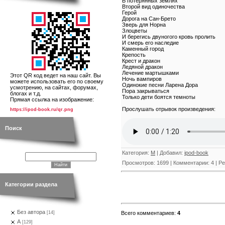
В потерянных землях
Второй вид одиночества
Герой
Дорога на Сан-Брето
Зверь для Норна
Злоцветы
И берегись двуногого кровь пролить
И смерь его наследие
Каменный город
Крепость
Крест и дракон
Ледяной дракон
Лечение мартышками
Этот QR код ведет на наш сайт. Вы
Ночь вампиров
можете использовать его по своему
Одинокие песни Ларена Дора
усмотрению, на сайтах, форумах,
Пора закрываться
блогах и т.д.
Только дети боятся темноты
Прямая ссылка на изображение:
Прослушать отрывок произведения:
https://ipod-book.ru/qr.png
Поиск
Категория
:
М
|
Добавил
:
ipod-book
Просмотров
:
1699
|
Комментарии
:
4
|
Ре
Категории раздела
Без автора
Всего комментариев
:
4
[14]
А
[129]