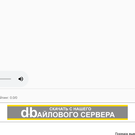
йтинг
:
0.0
/
0
Порядок выв