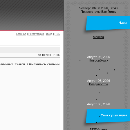
Четверг, 06.08.2026, 08:48
Приветствую Вас
Гость
Часы
Главная
|
Регистрация
|
Вход
|
RSS
Москва
18.10.2011, 01:06
Август 06, 2026
Новосибирск
различных языков. Отмечались самыми
Август 06, 2026
Владивосток
Август 06, 2026
Сайт существует
6327
-й день