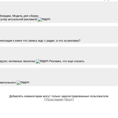
Энерджи, Модель для сборки.
 супер актуальной рекламой
аннотации к книге что запись мдс с радио. а что за реклама?
ируют, интимные звоночки
Реклама, что еще сказать.
дивительного
Добавлять комментарии могут только зарегистрированные пользователи.
[
Регистрация
|
Вход
]