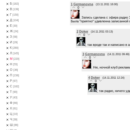
Б
1
Germanovna
[182]
(13.11.2011 16:00)
0
В
[139]
Г
[150]
Запись сделана с эфира радио 
Д
[104]
Была "приятно" удивленна записанной
Е
[30]
Ж
2
Doker
[24]
(14.11.2011 03:13)
0
З
[58]
И
[29]
так вроде так и написано в 
К
[280]
Л
[145]
3
Germanovna
(14.11.2011 09:49)
0
М
[220]
Н
[55]
Ню, ночной клуб реклам
О
[36]
П
[156]
4
Doker
(14.11.2011 12:24)
Р
0
[97]
С
[182]
так радио, ничего у
Т
[90]
У
[43]
Ф
[66]
Х
[61]
Ц
[10]
Ч
[39]
Ш
[86]