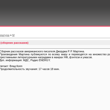
ература
»
М
(сборник рассказов)
Сборник рассказов американского писателя Джорджа Р. Р. Мартина.
Произведения Мартина публикуются по всему миру и переводятся на множество 
престижными литературными наградами в жанрах НФ, фэнтези и ужасов.
Доп. информация: МДС, Радио ENERGY.
Читает: Влад Копп
Продолжительность звучания: 17 часов 18 мин.