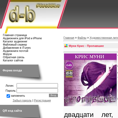
Главная страница
Главная
»
Файлы
»
Художественная лит
Аудиокниги для iPod и iPhone
Каталог аудиокниг
Файловый сервер
Муни Крис - Пропавшие
Добавление в iTunes
Аудиокниги почтой
Форум
Обратная связь
Каталог сайтов
Форма входа
Логин:
Пароль:
запомнить
Забыл пароль
|
Регистрация
QR код сайта
двадцати лет,