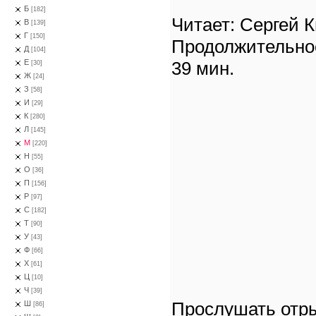
Б
[182]
Читает: Сергей 
В
[139]
Г
[150]
Продолжительно
Д
[104]
39 мин.
Е
[30]
Ж
[24]
З
[58]
И
[29]
К
[280]
Л
[145]
М
[220]
Н
[55]
О
[36]
П
[156]
Р
[97]
С
[182]
Т
[90]
У
[43]
Ф
[66]
Х
[61]
Ц
[10]
Ч
[39]
Прослушать отры
Ш
[86]