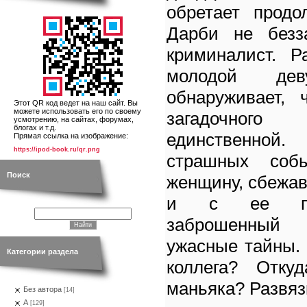
обретает продо
Дарби не безз
криминалист. Р
молодой де
обнаруживает, 
Этот QR код ведет на наш сайт. Вы
можете использовать его по своему
загадочног
усмотрению, на сайтах, форумах,
блогах и т.д.
единственной
Прямая ссылка на изображение:
https://ipod-book.ru/qr.png
страшных соб
Поиск
женщину, сбежав
и с ее пом
заброшенный
ужасные тайны. 
Категории раздела
коллега? Отку
маньяка? Развяз
Без автора
[14]
А
[129]