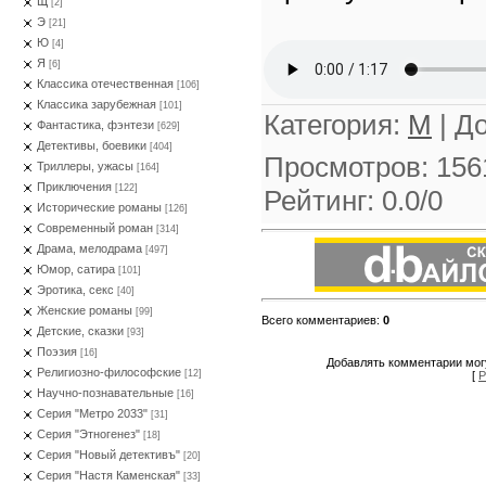
Щ
[2]
Э
[21]
Ю
[4]
Я
[6]
Классика отечественная
[106]
Классика зарубежная
[101]
Категория
:
М
|
Д
Фантастика, фэнтези
[629]
Детективы, боевики
[404]
Просмотров
:
156
Триллеры, ужасы
[164]
Приключения
[122]
Рейтинг
:
0.0
/
0
Исторические романы
[126]
Современный роман
[314]
Драма, мелодрама
[497]
Юмор, сатира
[101]
Эротика, секс
[40]
Женские романы
[99]
Всего комментариев
:
0
Детские, сказки
[93]
Поэзия
[16]
Добавлять комментарии могу
Религиозно-философские
[12]
[
Р
Научно-познавательные
[16]
Серия "Метро 2033"
[31]
Серия "Этногенез"
[18]
Серия "Новый детективъ"
[20]
Серия "Настя Каменская"
[33]