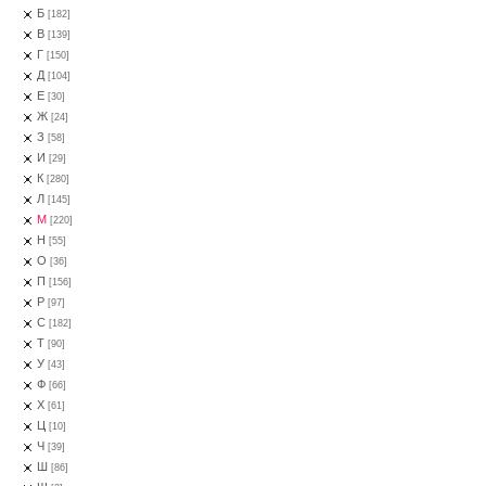
Б
[182]
В
[139]
Г
[150]
Д
[104]
Е
[30]
Ж
[24]
З
[58]
И
[29]
К
[280]
Л
[145]
М
[220]
Н
[55]
О
[36]
П
[156]
Р
[97]
С
[182]
Т
[90]
У
[43]
Ф
[66]
Х
[61]
Ц
[10]
Ч
[39]
Ш
[86]