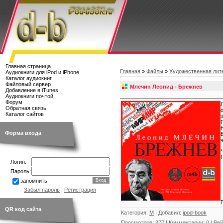
Главная страница
Главная
»
Файлы
»
Художественная лит
Аудиокниги для iPod и iPhone
Каталог аудиокниг
Файловый сервер
Млечин Леонид - Брежнев
Добавление в iTunes
Аудиокниги почтой
Форум
Обратная связь
Каталог сайтов
Форма входа
Логин:
Пароль:
запомнить
Забыл пароль
|
Регистрация
QR код сайта
Категория
:
М
|
Добавил
:
ipod-book
Просмотров
:
377
|
Комментарии
:
0
|
Рей