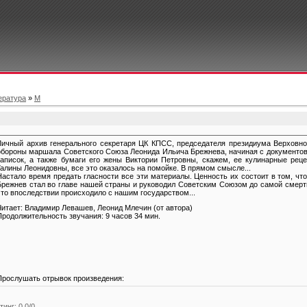
ература
»
М
Личный архив генерального секретаря ЦК КПСС, председателя президиума Верховно
обороны маршала Советского Союза Леонида Ильича Брежнева, начиная с документов
записок, а также бумаги его жены Виктории Петровны, скажем, ее кулинарные рец
Галины Леонидовны, все это оказалось на помойке. В прямом смысле...
Настало время предать гласности все эти материалы. Ценность их состоит в том, чт
Брежнев стал во главе нашей страны и руководил Советским Союзом до самой смерти
что впоследствии происходило с нашим государством...
Читает: Владимир Левашев, Леонид Млечин (от автора)
Продолжительность звучания: 9 часов 34 мин.
Прослушать отрывок произведения:
тинг
:
0.0
/
0