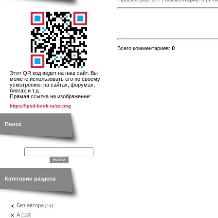
Всего комментариев
:
0
Этот QR код ведет на наш сайт. Вы
можете использовать его по своему
усмотрению, на сайтах, форумах,
блогах и т.д.
Прямая ссылка на изображение:
https://ipod-book.ru/qr.png
Поиск
Категории раздела
Без автора
[14]
А
[129]