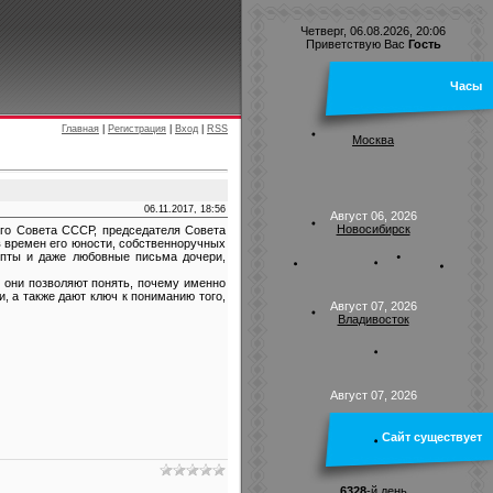
Четверг, 06.08.2026, 20:06
Приветствую Вас
Гость
Часы
Главная
|
Регистрация
|
Вход
|
RSS
Москва
06.11.2017, 18:56
Август 06, 2026
Новосибирск
го Совета СССР, председателя Совета
 времен его юности, собственноручных
епты и даже любовные письма дочери,
о они позволяют понять, почему именно
, а также дают ключ к пониманию того,
Август 07, 2026
Владивосток
Август 07, 2026
Сайт существует
6328
-й день