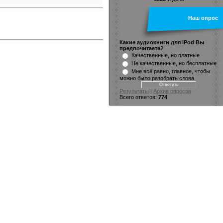
Наш опрос
Какие аудиокниги для iPod Вы
предпочитаете?
Качественные, но платные
Не качественные, но бесплатные
Мне всё равно, главное, чтобы
можно было разобрать слова
Результаты
|
Архив опросов
Всего ответов:
774