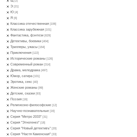
Щ
[2]
Э
[21]
Ю
[4]
Я
[6]
Классика отечественная
[106]
Классика зарубежная
[101]
Фантастика, фэнтези
[629]
Детективы, боевики
[404]
Триллеры, ужасы
[164]
Приключения
[122]
Исторические романы
[126]
Современный роман
[314]
Драма, мелодрама
[497]
Юмор, сатира
[101]
Эротика, секс
[40]
Женские романы
[99]
Детские, сказки
[93]
Поэзия
[16]
Религиозно-философские
[12]
Научно-познавательные
[16]
Серия "Метро 2033"
[31]
Серия "Этногенез"
[18]
Серия "Новый детективъ"
[20]
Серия "Настя Каменская"
[33]