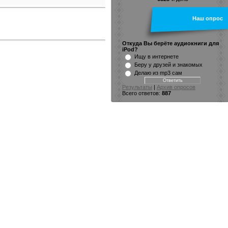
Наш опрос
Откуда Вы берёте аудиокниги для
iPod?
Ищу в интернете
Беру у друзей и знакомых
Делаю из mp3 сам
Результаты
|
Архив опросов
Всего ответов:
887