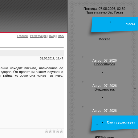
Пятница, 07.08.2026, 02:59
Приветствую Вас
Гость
Часы
Главная
|
Регистрация
|
Вход
|
RSS
Москва
31.05.2017, 19:47
Август 07, 2026
Новосибирск
айно находит письмо, написанное ее
 здоров. Он просит ни в коем случае не
тайна, которую она узнает из него,
Август 07, 2026
Владивосток
Август 07, 2026
Сайт существует
6328
-й день