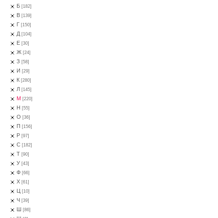
Б
[182]
В
[139]
Г
[150]
Д
[104]
Е
[30]
Ж
[24]
З
[58]
И
[29]
К
[280]
Л
[145]
М
[220]
Н
[55]
О
[36]
П
[156]
Р
[97]
С
[182]
Т
[90]
У
[43]
Ф
[66]
Х
[61]
Ц
[10]
Ч
[39]
Ш
[86]