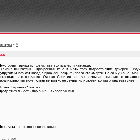
ература
»
М
ужа
Некоторым тайнам лучше оставаться взаперти навсегда.
Сесилия Фицпатрик - прекрасная жена и мать трех подрастающих дочерей - случ
супругом много лет назад с просьбой вскрыть после его смерти. Но ее муж еще жив и
вскрывать это послание. Однако Сесилия все же вскрывает письмо, и страшная 
кардинально изменяет жизнь не только ее семьи, но и людей, которых она едва знает...
Читает: Вероника Язькова
Продолжительность звучания: 13 часов 50 мин.
Прослушать отрывок произведения:
тинг
:
0.0
/
0