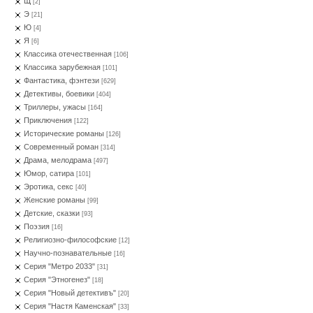
Щ
[2]
Э
[21]
Ю
[4]
Я
[6]
Классика отечественная
[106]
Классика зарубежная
[101]
Фантастика, фэнтези
[629]
Детективы, боевики
[404]
Триллеры, ужасы
[164]
Приключения
[122]
Исторические романы
[126]
Современный роман
[314]
Драма, мелодрама
[497]
Юмор, сатира
[101]
Эротика, секс
[40]
Женские романы
[99]
Детские, сказки
[93]
Поэзия
[16]
Религиозно-философские
[12]
Научно-познавательные
[16]
Серия "Метро 2033"
[31]
Серия "Этногенез"
[18]
Серия "Новый детективъ"
[20]
Серия "Настя Каменская"
[33]