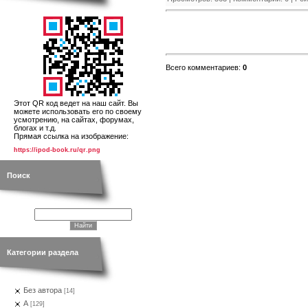
Всего комментариев
:
0
Этот QR код ведет на наш сайт. Вы
можете использовать его по своему
усмотрению, на сайтах, форумах,
блогах и т.д.
Прямая ссылка на изображение:
https://ipod-book.ru/qr.png
Поиск
Категории раздела
Без автора
[14]
А
[129]