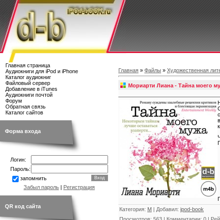
Главная страница
Главная
»
Файлы
»
Художественная лит
Аудиокниги для iPod и iPhone
Каталог аудиокниг
Файловый сервер
Мориарти Лиана - Тайна моего м
Добавление в iTunes
Аудиокниги почтой
Форум
Обратная связь
Каталог сайтов
Форма входа
Логин:
Пароль:
запомнить
Забыл пароль
|
Регистрация
QR код сайта
Категория
:
М
|
Добавил
:
ipod-book
Просмотров
:
563
|
Комментарии
:
0
|
Рей