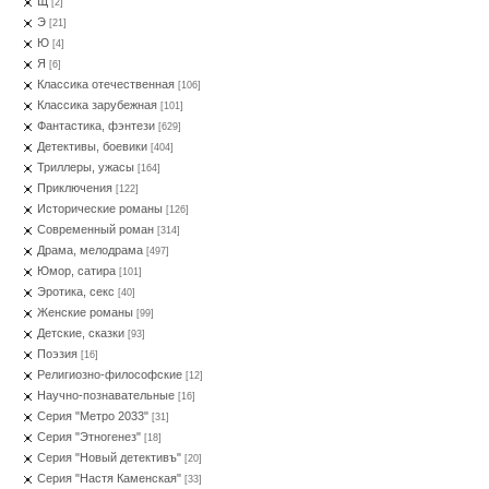
Щ
[2]
Э
[21]
Ю
[4]
Я
[6]
Классика отечественная
[106]
Классика зарубежная
[101]
Фантастика, фэнтези
[629]
Детективы, боевики
[404]
Триллеры, ужасы
[164]
Приключения
[122]
Исторические романы
[126]
Современный роман
[314]
Драма, мелодрама
[497]
Юмор, сатира
[101]
Эротика, секс
[40]
Женские романы
[99]
Детские, сказки
[93]
Поэзия
[16]
Религиозно-философские
[12]
Научно-познавательные
[16]
Серия "Метро 2033"
[31]
Серия "Этногенез"
[18]
Серия "Новый детективъ"
[20]
Серия "Настя Каменская"
[33]