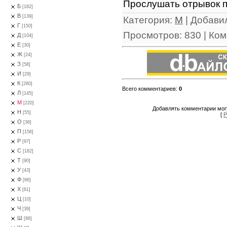
Прослушать отрывок п
Б
[182]
В
[139]
Категория
:
М
|
Добави
Г
[150]
Просмотров
:
830
|
Ком
Д
[104]
Е
[30]
Ж
[24]
З
[58]
И
[29]
К
[280]
Всего комментариев
:
0
Л
[145]
М
[220]
Добавлять комментарии могу
Н
[55]
[
Р
О
[36]
П
[156]
Р
[97]
С
[182]
Т
[90]
У
[43]
Ф
[66]
Х
[61]
Ц
[10]
Ч
[39]
Ш
[86]