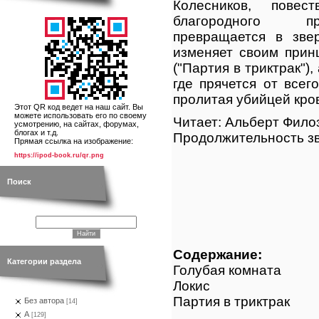
Колесников, пове
благородного п
превращается в звер
изменяет своим прин
("Партия в триктрак")
где прячется от всег
пролитая убийцей кров
Этот QR код ведет на наш сайт. Вы
можете использовать его по своему
Читает: Альберт Фило
усмотрению, на сайтах, форумах,
блогах и т.д.
Продолжительность зв
Прямая ссылка на изображение:
https://ipod-book.ru/qr.png
Поиск
Содержание:
Категории раздела
Голубая комната
Локис
Партия в триктрак
Без автора
[14]
А
[129]