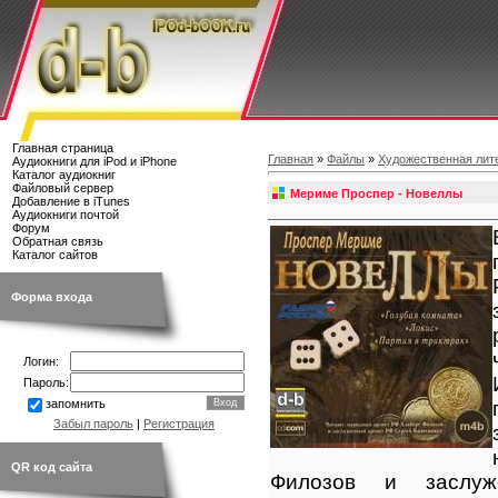
Главная страница
Главная
»
Файлы
»
Художественная лит
Аудиокниги для iPod и iPhone
Каталог аудиокниг
Файловый сервер
Мериме Проспер - Новеллы
Добавление в iTunes
Аудиокниги почтой
Форум
Обратная связь
Каталог сайтов
Форма входа
Логин:
Пароль:
запомнить
Забыл пароль
|
Регистрация
QR код сайта
Филозов и заслу