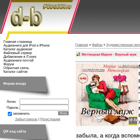
Главная страница
Главная
»
Файлы
»
Художественная лит
Аудиокниги для iPod и iPhone
Каталог аудиокниг
Файловый сервер
Метлицкая Мария - Верный муж
Добавление в iTunes
Аудиокниги почтой
Форум
Обратная связь
Каталог сайтов
Форма входа
Логин:
Пароль:
запомнить
Забыл пароль
|
Регистрация
QR код сайта
забыла, а когда вспом