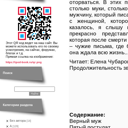
оторваться. В этих 
столько муки, столько
мужчину, который пис
с женщиной, котор
казалось, я слышу 
прекрасно представ
которая после смерт
Этот QR код ведет на наш сайт. Вы
– чужие письма, где
можете использовать его по своему
усмотрению, на сайтах, форумах,
она ждала всю жизнь..
блогах и т.д.
Прямая ссылка на изображение:
Читает: Елена Чубаро
https://ipod-book.ru/qr.png
Продолжительность зв
Поиск
Категории раздела
Содержание:
Верный муж
Без автора
[14]
Пятый постулат
А
[129]