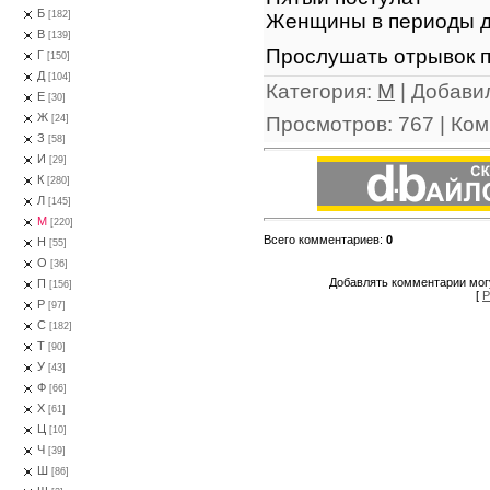
Б
[182]
Женщины в периоды д
В
[139]
Прослушать отрывок п
Г
[150]
Д
[104]
Категория
:
М
|
Добави
Е
[30]
Ж
Просмотров
:
767
|
Ком
[24]
З
[58]
И
[29]
К
[280]
Л
[145]
М
[220]
Всего комментариев
:
0
Н
[55]
О
[36]
Добавлять комментарии могу
П
[156]
[
Р
Р
[97]
С
[182]
Т
[90]
У
[43]
Ф
[66]
Х
[61]
Ц
[10]
Ч
[39]
Ш
[86]