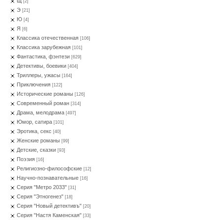
Щ
[2]
Э
[21]
Ю
[4]
Я
[6]
Классика отечественная
[106]
Классика зарубежная
[101]
Фантастика, фэнтези
[629]
Детективы, боевики
[404]
Триллеры, ужасы
[164]
Приключения
[122]
Исторические романы
[126]
Современный роман
[314]
Драма, мелодрама
[497]
Юмор, сатира
[101]
Эротика, секс
[40]
Женские романы
[99]
Детские, сказки
[93]
Поэзия
[16]
Религиозно-философские
[12]
Научно-познавательные
[16]
Серия "Метро 2033"
[31]
Серия "Этногенез"
[18]
Серия "Новый детективъ"
[20]
Серия "Настя Каменская"
[33]