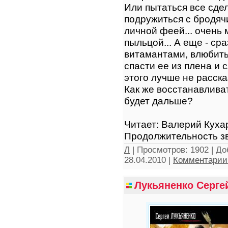
Или пытаться все сде
подружиться с бродяч
личной феей... очень
пыльцой... А еще - ср
витамантами, влюбить
спасти ее из плена и с
этого лучше не расска
Как же восстанавлива
будет дальше?
Читает: Валерий Кух
Продолжительность зв
Л
|
Просмотров:
1902
|
До
28.04.2010
|
Комментарии 
Лукьяненко Серге