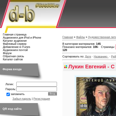
Главная страница
Главная
»
Файлы
»
Художественная лит
Аудиокниги для iPod и iPhone
Каталог аудиокниг
В категории материалов
:
145
Файловый сервер
Показано материалов
:
106-
Страницы
:
Добавление в iTunes
120
Аудиокниги почтой
Форум
Обратная связь
Сортировать по
:
Дате
·
Названию
·
Рей
Каталог сайтов
Лукин Евгений - С
Форма входа
Логин:
Пароль:
запомнить
Забыл пароль
|
Регистрация
QR код сайта