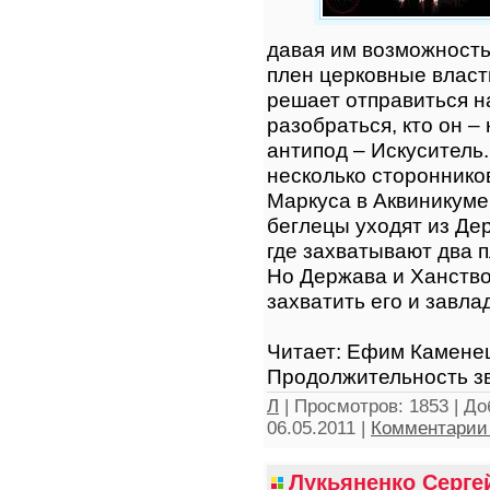
давая им возможность
плен церковные власти
решает отправиться н
разобраться, кто он –
антипод – Искуситель
несколько стороннико
Маркуса в Аквиникум
беглецы уходят из Де
где захватывают два 
Но Держава и Ханство
захватить его и завла
Читает: Ефим Камене
Продолжительность зв
Л
|
Просмотров:
1853
|
До
06.05.2011
|
Комментарии 
Лукьяненко Сергей