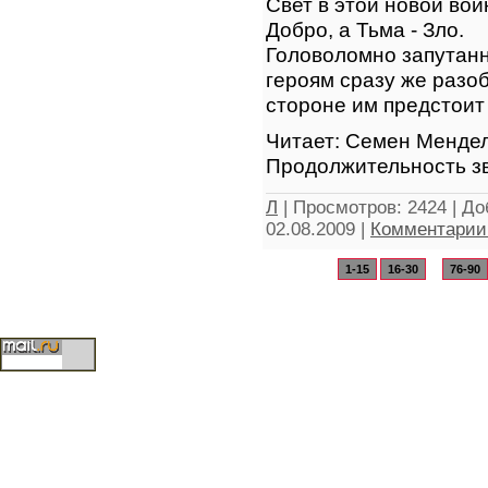
Свет в этой новой во
Добро, а Тьма - Зло.
Головоломно запутанн
героям сразу же разоб
стороне им предстоит 
Читает: Семен Менде
Продолжительность зв
Л
|
Просмотров:
2424
|
До
02.08.2009
|
Комментарии 
1-15
16-30
...
76-90