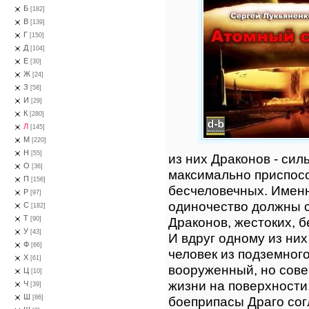
Б
[182]
В
[139]
Г
[150]
Д
[104]
Е
[30]
Ж
[24]
З
[58]
И
[29]
К
[280]
Л
[145]
М
[220]
Н
[55]
из них Драконов - сил
О
[36]
максимально приспос
П
[156]
бесчеловечных. Имен
Р
[97]
одиночество должны с
С
[182]
Т
Драконов, жестоких, 
[90]
У
[43]
И вдруг одному из них
Ф
[66]
человек из подземног
Х
[61]
вооруженный, но сов
Ц
[10]
жизни на поверхности
Ч
[39]
Ш
боеприпасы Драго сог
[86]