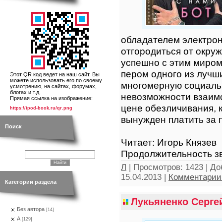
обладателем электрон
отгородиться от окру
успешно с этим миром
пером одного из лучш
Этот QR код ведет на наш сайт. Вы
можете использовать его по своему
многомерную социаль
усмотрению, на сайтах, форумах,
блогах и т.д.
невозможности взаим
Прямая ссылка на изображение:
цене обезличивания, 
https://ipod-book.ru/qr.png
вынужден платить за 
Поиск
Читает: Игорь Князев
Продолжительность зв
Л
|
Просмотров:
1423
|
До
15.04.2013
|
Комментарии 
Категории раздела
Лукьяненко Серге
Без автора
[14]
А
[129]