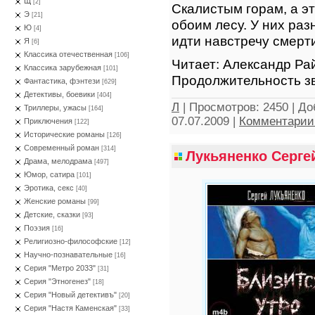
Щ
[2]
Скалистым горам, а э
Э
[21]
обоим лесу. У них раз
Ю
[4]
идти навстречу смерти
Я
[6]
Классика отечественная
[106]
Читает: Александр Рай
Классика зарубежная
[101]
Продолжительность зв
Фантастика, фэнтези
[629]
Детективы, боевики
[404]
Л
|
Просмотров:
2450
|
До
Триллеры, ужасы
[164]
07.07.2009
|
Комментарии 
Приключения
[122]
Исторические романы
[126]
Современный роман
[314]
Лукьяненко Сергей
Драма, мелодрама
[497]
Юмор, сатира
[101]
Эротика, секс
[40]
Женские романы
[99]
Детские, сказки
[93]
Поэзия
[16]
Религиозно-философские
[12]
Научно-познавательные
[16]
Серия "Метро 2033"
[31]
Серия "Этногенез"
[18]
Серия "Новый детективъ"
[20]
Серия "Настя Каменская"
[33]