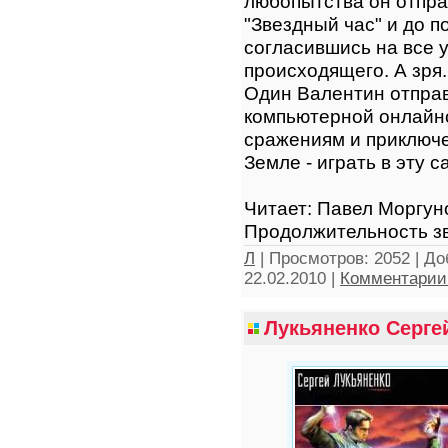
любопытства он отпра
"Звездный час" и до 
согласившись на все у
происходящего. А зря.
Один Валентин отправ
компьютерной онлайно
сражениям и приключе
Земле - играть в эту с
Читает: Павел Моргун
Продолжительность зв
Л
|
Просмотров:
2052
|
До
22.02.2010
|
Комментарии 
Лукьяненко Серге