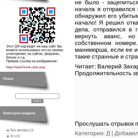
не было - зацепиться
начала я отправился
обнаружил его убиты
начало! Я решил отка
дела, отправился в 
вернуть аванс, н
собственном номере.
Этот QR код ведет на наш сайт. Вы
маникюрша, если ее и
можете использовать его по своему
усмотрению, на сайтах, форумах,
такие странные и стр
блогах и т.д.
Прямая ссылка на изображение:
Читает: Валерий Заха
https://ipod-book.ru/qr.png
Продолжительность зв
Поиск
Категории раздела
Прослушать отрывок п
Без автора
[14]
Категория
:
Л
|
Добави
А
[129]