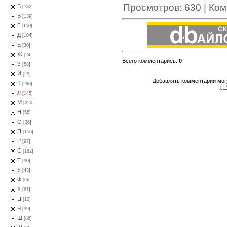
Просмотров
:
630
|
Ком
Б
[182]
В
[139]
Г
[150]
Д
[104]
Е
[30]
Ж
[24]
Всего комментариев
:
0
З
[58]
И
[29]
Добавлять комментарии могу
К
[280]
[
Р
Л
[145]
М
[220]
Н
[55]
О
[36]
П
[156]
Р
[97]
С
[182]
Т
[90]
У
[43]
Ф
[66]
Х
[61]
Ц
[10]
Ч
[39]
Ш
[86]