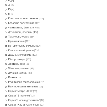
Щ
[2]
Э
[21]
Ю
[4]
Я
[6]
Классика отечественная
[106]
Классика зарубежная
[101]
Фантастика, фэнтези
[629]
Детективы, боевики
[404]
Триллеры, ужасы
[164]
Приключения
[122]
Исторические романы
[126]
Современный роман
[314]
Драма, мелодрама
[497]
Юмор, сатира
[101]
Эротика, секс
[40]
Женские романы
[99]
Детские, сказки
[93]
Поэзия
[16]
Религиозно-философские
[12]
Научно-познавательные
[16]
Серия "Метро 2033"
[31]
Серия "Этногенез"
[18]
Серия "Новый детективъ"
[20]
Серия "Настя Каменская"
[33]