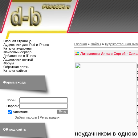
Главная страница
Главная
»
Файлы
»
Художественная лит
Аудиокниги для iPod и iPhone
Каталог аудиокниг
Файловый сервер
Литвиновы Анна и Сергей - Сли
Добавление в iTunes
Аудиокниги почтой
Форум
Обратная связь
Каталог сайтов
Форма входа
Логин:
Пароль:
запомнить
Забыл пароль
|
Регистрация
QR код сайта
неудачником в одноко