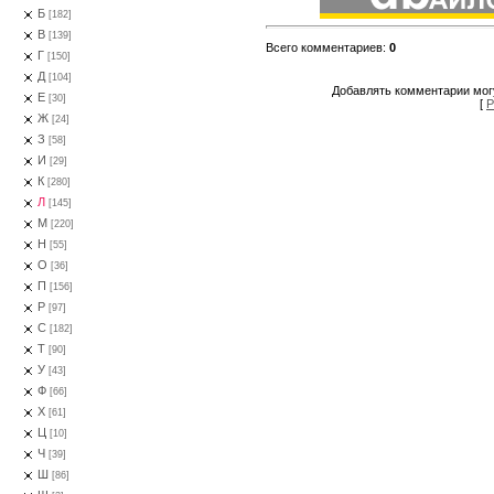
Б
[182]
В
[139]
Всего комментариев
:
0
Г
[150]
Д
[104]
Добавлять комментарии могу
Е
[30]
[
Р
Ж
[24]
З
[58]
И
[29]
К
[280]
Л
[145]
М
[220]
Н
[55]
О
[36]
П
[156]
Р
[97]
С
[182]
Т
[90]
У
[43]
Ф
[66]
Х
[61]
Ц
[10]
Ч
[39]
Ш
[86]