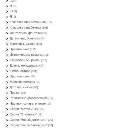
Щ
[2]
Э
[21]
Ю
[4]
Я
[6]
Классика отечественная
[106]
Классика зарубежная
[101]
Фантастика, фэнтези
[629]
Детективы, боевики
[404]
Триллеры, ужасы
[164]
Приключения
[122]
Исторические романы
[126]
Современный роман
[314]
Драма, мелодрама
[497]
Юмор, сатира
[101]
Эротика, секс
[40]
Женские романы
[99]
Детские, сказки
[93]
Поэзия
[16]
Религиозно-философские
[12]
Научно-познавательные
[16]
Серия "Метро 2033"
[31]
Серия "Этногенез"
[18]
Серия "Новый детективъ"
[20]
Серия "Настя Каменская"
[33]