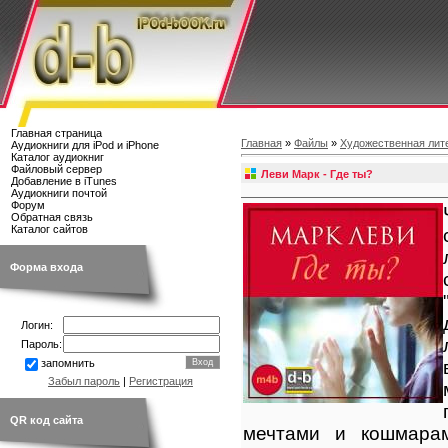
Главная страница
Главная
»
Файлы
»
Художественная лит
Аудиокниги для iPod и iPhone
Каталог аудиокниг
Файловый сервер
Леви Марк - Где ты?
Добавление в iTunes
Аудиокниги почтой
Форум
Обратная связь
Каталог сайтов
Форма входа
Логин:
Пароль:
запомнить
Забыл пароль
|
Регистрация
QR код сайта
мечтами и кошмара