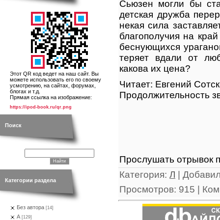
Сьюзен могли бы ста
детская дружба перер
некая сила заставляе
благополучия на край
беснующихся урагано
теряет вдали от лю
какова их цена?
Этот QR код ведет на наш сайт. Вы
можете использовать его по своему
Читает: Евгений Сотс
усмотрению, на сайтах, форумах,
блогах и т.д.
Продолжительность зв
Прямая ссылка на изображение:
https://ipod-book.ru/qr.png
Поиск
Прослушать отрывок п
Категория
:
Л
|
Добави
Категории раздела
Просмотров
:
915
|
Ком
Без автора
[14]
А
[129]