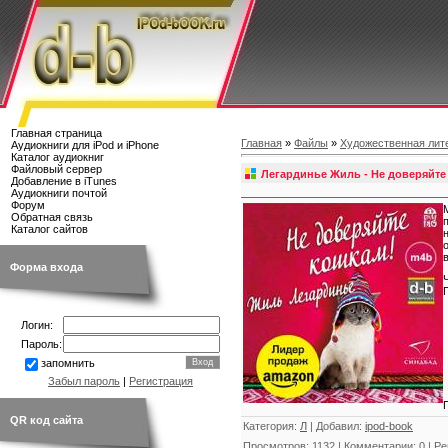
Главная страница
Главная
»
Файлы
»
Художественная лит
Аудиокниги для iPod и iPhone
Каталог аудиокниг
Файловый сервер
Легардинье Жиль - Не доверяйте
Добавление в iTunes
Аудиокниги почтой
Форум
Обратная связь
Каталог сайтов
Форма входа
Логин:
Пароль:
запомнить
Забыл пароль
|
Регистрация
QR код сайта
Категория
:
Л
|
Добавил
:
ipod-book
Просмотров
:
1132
|
Комментарии
:
0
|
Ре