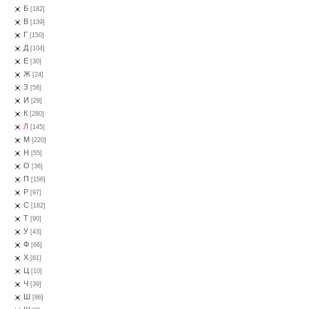
Б
[182]
В
[139]
Г
[150]
Д
[104]
Е
[30]
Ж
[24]
З
[58]
И
[29]
К
[280]
Л
[145]
М
[220]
Н
[55]
О
[36]
П
[156]
Р
[97]
С
[182]
Т
[90]
У
[43]
Ф
[66]
Х
[61]
Ц
[10]
Ч
[39]
Ш
[86]