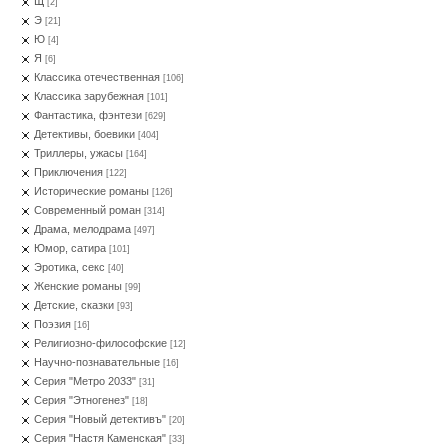
Щ
[2]
Э
[21]
Ю
[4]
Я
[6]
Классика отечественная
[106]
Классика зарубежная
[101]
Фантастика, фэнтези
[629]
Детективы, боевики
[404]
Триллеры, ужасы
[164]
Приключения
[122]
Исторические романы
[126]
Современный роман
[314]
Драма, мелодрама
[497]
Юмор, сатира
[101]
Эротика, секс
[40]
Женские романы
[99]
Детские, сказки
[93]
Поэзия
[16]
Религиозно-философские
[12]
Научно-познавательные
[16]
Серия "Метро 2033"
[31]
Серия "Этногенез"
[18]
Серия "Новый детективъ"
[20]
Серия "Настя Каменская"
[33]