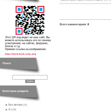
Всего комментариев
:
0
Этот QR код ведет на наш сайт. Вы
можете использовать его по своему
усмотрению, на сайтах, форумах,
блогах и т.д.
Прямая ссылка на изображение:
https://ipod-book.ru/qr.png
Поиск
Категории раздела
Без автора
[14]
А
[129]