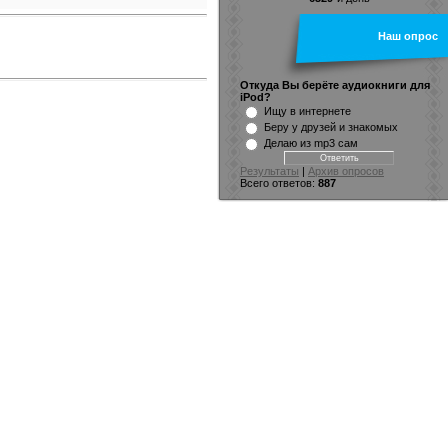
Наш опрос
Откуда Вы берёте аудиокниги для
iPod?
Ищу в интернете
Беру у друзей и знакомых
Делаю из mp3 сам
Результаты
|
Архив опросов
Всего ответов:
887