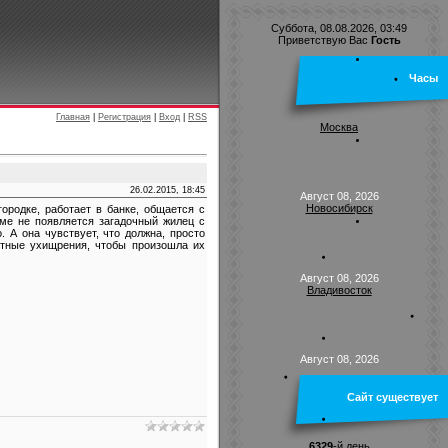
Суббота, 08.08.2026, 03:49
Приветствую Вас
Гость
Часы
Главная
|
Регистрация
|
Вход
|
RSS
Москва
26.02.2015, 18:45
Август 08, 2026
Новосибирск
ородке, работает в банке, общается с
оме не появляется загадочный жилец с
 А она чувствует, что должна, просто
ятные ухищрения, чтобы произошла их
Август 08, 2026
Владивосток
Август 08, 2026
Сайт существует
6329
-й день